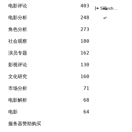
电
分类
Skip
影
电影评论
403
Search
to
for:
content
电影分析
248
角色分析
273
社会观察
180
演员专题
162
影视评论
130
文化研究
160
市场分析
71
电影解析
68
电影
64
服务器赞助购买