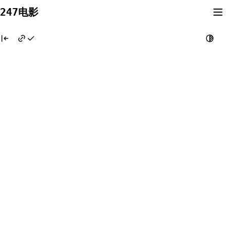
Skip
247电影
to
content