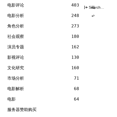
电
分类
Skip
影
电影评论
403
Search
to
for:
content
电影分析
248
角色分析
273
社会观察
180
演员专题
162
影视评论
130
文化研究
160
市场分析
71
电影解析
68
电影
64
服务器赞助购买