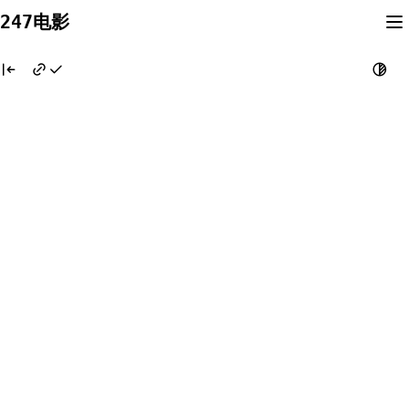
Skip
247电影
to
content