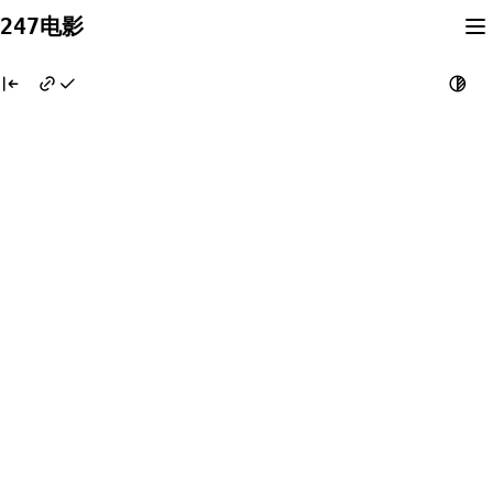
Skip
247电影
to
content