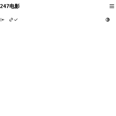
Skip
247电影
to
content