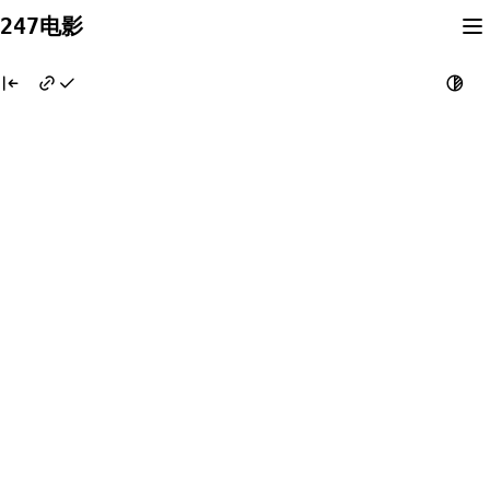
Skip
247电影
to
content