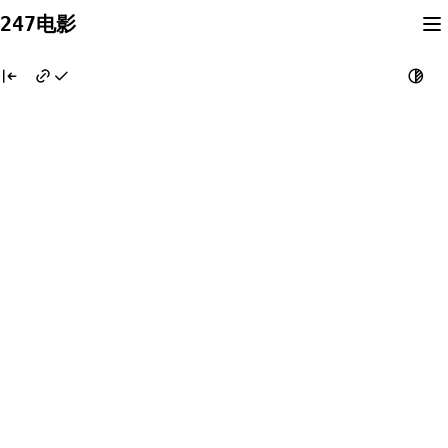
Skip
247电影
to
content