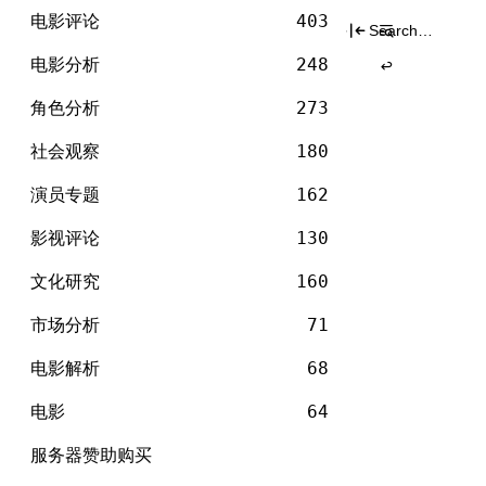
电
标签
Skip
影
电影评论
403
Search
to
for:
content
电影分析
248
角色分析
273
社会观察
180
演员专题
162
影视评论
130
文化研究
160
市场分析
71
电影解析
68
电影
64
服务器赞助购买