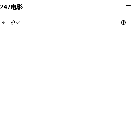
Skip
247电影
to
content