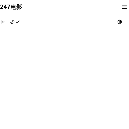
Skip
247电影
to
content