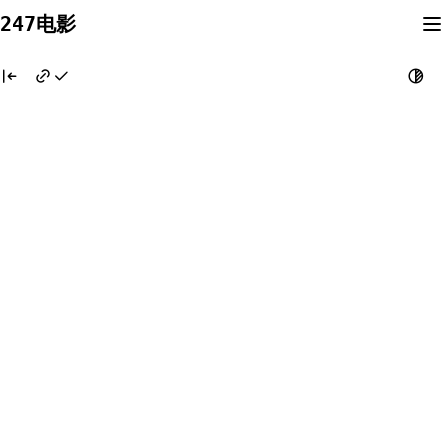
Skip
247电影
to
content