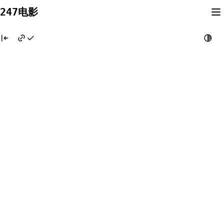
Skip
247电影
to
content