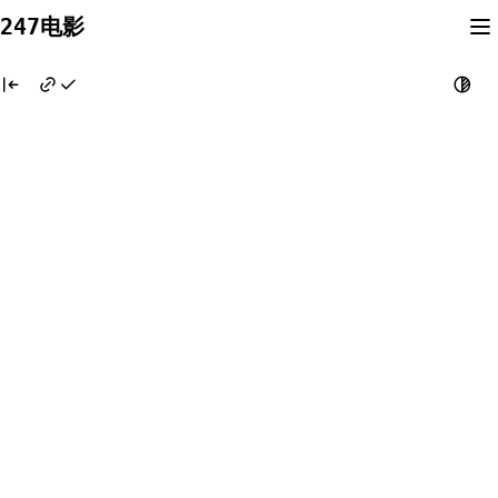
Skip
247电影
to
content