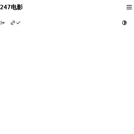
Skip
247电影
to
content