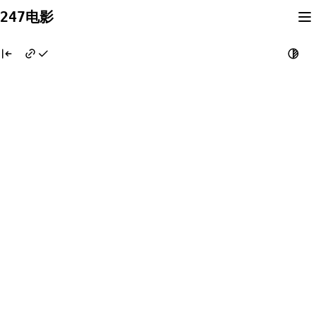
Skip
247电影
to
content