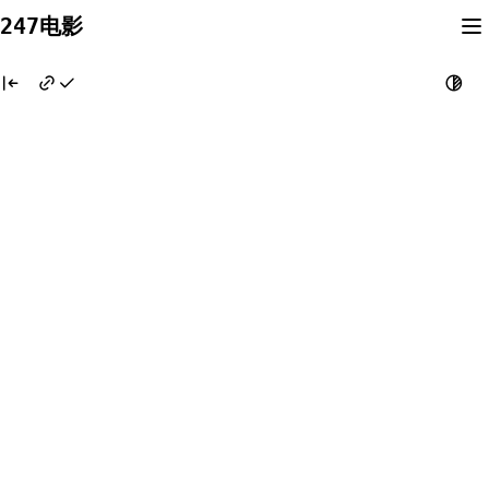
Skip
247电影
to
content