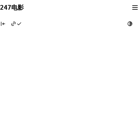
Skip
247电影
to
content