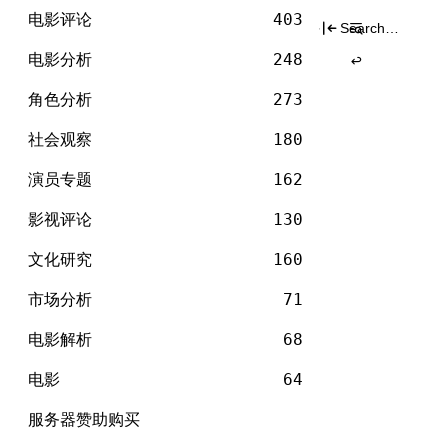
电
标签
Skip
影
电影评论
403
Search
to
for:
content
电影分析
248
角色分析
273
社会观察
180
演员专题
162
影视评论
130
文化研究
160
市场分析
71
电影解析
68
电影
64
服务器赞助购买