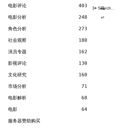
电
标签
Skip
影
电影评论
403
Search
to
for:
content
电影分析
248
角色分析
273
社会观察
180
演员专题
162
影视评论
130
文化研究
160
市场分析
71
电影解析
68
电影
64
服务器赞助购买