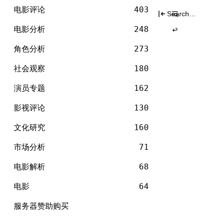
电
标签
Skip
影
电影评论
403
Search
to
for:
content
电影分析
248
角色分析
273
社会观察
180
演员专题
162
影视评论
130
文化研究
160
市场分析
71
电影解析
68
电影
64
服务器赞助购买