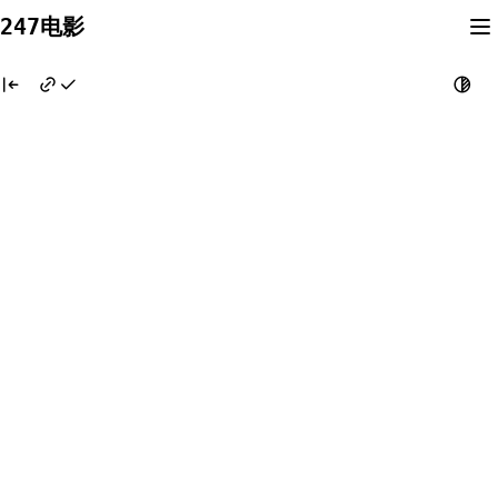
Skip
247电影
to
content