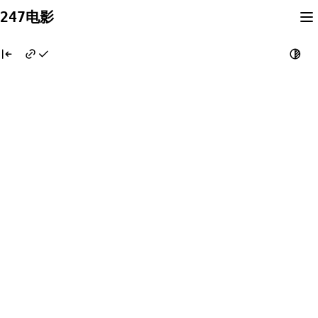
Skip
247电影
to
content