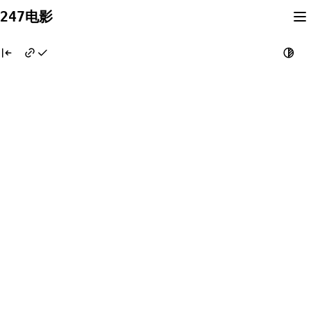
Skip
247电影
to
content