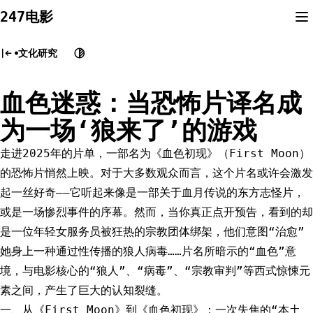
Skip
247电影
to
content
文化研究
血色迷惑：当恐怖片译名成
为一场‘狼来了’的游戏
走进2025年的片单，一部名为《血色初现》（First Moon）
的恐怖片悄然上映。对于大多数观众而言，这个片名或许会激发
起一丝好奇——它听起来像是一部关于血月传说的东方志怪片，
或是一场惨烈事件的序幕。然而，当你真正点开预告，看到的却
是一位年轻女服务员被狂热的宗教团体绑架，他们意图“治愈”
她身上一种通过性传播的狼人病毒……片名所暗示的“血色”意
境，与电影核心的“狼人”、“病毒”、“宗教审判”等西式惊悚元
素之间，产生了巨大的认知裂缝。
一、从《First Moon》到《血色初现》：一次失焦的“本土