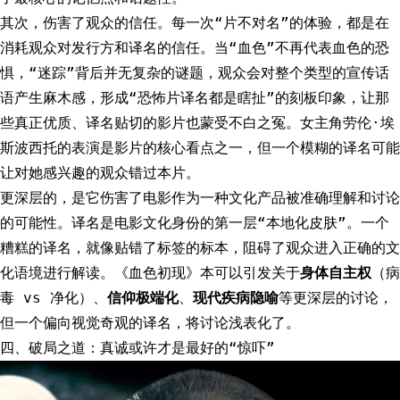
其次，伤害了观众的信任。每一次“片不对名”的体验，都是在
消耗观众对发行方和译名的信任。当“血色”不再代表血色的恐
惧，“迷踪”背后并无复杂的谜题，观众会对整个类型的宣传话
语产生麻木感，形成“恐怖片译名都是瞎扯”的刻板印象，让那
些真正优质、译名贴切的影片也蒙受不白之冤。女主角劳伦·埃
斯波西托的表演是影片的核心看点之一，但一个模糊的译名可能
让对她感兴趣的观众错过本片。
更深层的，是它伤害了电影作为一种文化产品被准确理解和讨论
的可能性。译名是电影文化身份的第一层“本地化皮肤”。一个
糟糕的译名，就像贴错了标签的标本，阻碍了观众进入正确的文
化语境进行解读。《血色初现》本可以引发关于
身体自主权
（病
毒 vs 净化）、
信仰极端化
、
现代疾病隐喻
等更深层的讨论，
但一个偏向视觉奇观的译名，将讨论浅表化了。
四、破局之道：真诚或许才是最好的“惊吓”