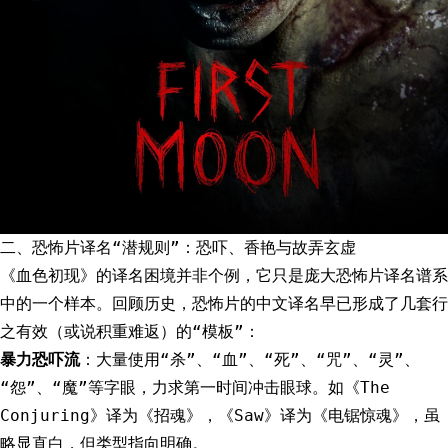
二、恐怖片译名“潜规则”：恐吓、香艳与故弄玄虚
《血色初现》的译名困境并非个例，它只是庞大恐怖片译名谱系
中的一个样本。回顾历史，恐怖片的中文译名早已形成了几套行
之有效（或说积重难返）的“模板”：
暴力恐吓流
：大量使用“杀”、“血”、“死”、“咒”、“灵”、
“怨”、“魔”等字眼，力求第一时间冲击眼球。如《The
Conjuring》译为《招魂》，《Saw》译为《电锯惊魂》，虽
略显直白，但类型指向明确。