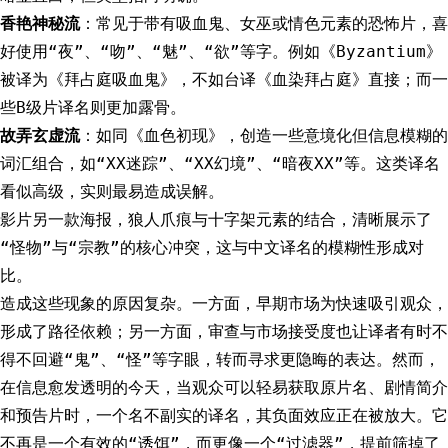
香艳神秘流
：常见于带有吸血鬼、女巫或情色元素的恐怖片，喜
好使用“夜”、“吻”、“魅”、“欲”等字。例如《Byzantium》
被译为《拜占庭吸血鬼》，不如台译《血染拜占庭》直接；而一
些B级片译名则更加露骨。
故弄玄虚流
：如同《血色初现》，创造一些意境化但信息模糊的
词汇组合，如“XX迷踪”、“XX幻境”、“暗夜XX”等。这类译名
看似高级，实则最易造成误解。
影片另一款海报，狼人爪痕与十字架元素的结合，清晰展示了
“怪物”与“宗教”的核心冲突，这与中文译名的模糊性形成对
比。
造成这些现象的原因复杂。一方面，早期市场为快速吸引观众，
形成了路径依赖；另一方面，审查与市场接受度也让译者有时不
得不回避“鬼”、“怪”等字眼，转而寻求更隐晦的表达。然而，
在信息愈发透明的今天，当观众可以轻易获取原片名、剧情简介
和预告片时，一个名不副实的译名，其负面效应正在被放大。它
不再是一个有效的“诱饵”，而更像一个“过滤器”，提前筛掉了