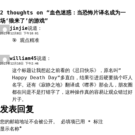
导
2 thoughts on “
血色迷惑：当恐怖片译名成为一
航
场‘狼来了’的游戏
”
jinjie
说道：
回复
2025年12月8日 下午10:01
🎯 观点精准
william45
说道：
回复
2025年12月10日 下午2:46
这个标题让我想起之前看的《忌日快乐》，原名叫”
Happy Death Day”多直白，结果引进后硬要搞个吓人
名字。还有《寂静之地》翻译成《噤界》那会儿，朋友圈
都在问是不是打错字了，这种操作真的容易让观众错过好
片子。
发表回复
您的邮箱地址不会被公开。
必填项已用
标注
*
*
显示名称