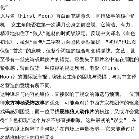
化”
原片名《First Moon》直白而充满悬念，直指故事的核心危
机——女主角能否在第一次满月变身之前逃脱。它简洁、有力，
精准地扣住了“狼人”题材的时间锁设定。反观中文译名《血色
初现》，虽然“血色”二字努力向恐怖类型靠拢，“初现”也试图
保留“首次”的意味，但整个词组的组合却变得朦胧、文艺，甚
至带有一丝史诗或武侠片的错觉。它丢失了原片名中迫在眉睫的
紧张感，转而渲染一种模糊的视觉氛围。电影《First
Moon》的国际版海报，突出女主角的困境与恐惧，与其中文译
名营造的意境有所不同。
这种译名与内容的错位，直接影响了观众的筛选与预期。一位期
待
东方神秘恐怖故事
的观众，可能会对片中西方宗教团体的驱魔
戏码感到困惑；而一位寻找
硬核狼人动作片
的粉丝，又或许会觉
得“血色初现”这个片名不够直接刺激。这种最初的“误会”，在
一定程度上解释了为何影片在市场上声量微弱——它未能通过片
名精准触达它的目标受众。