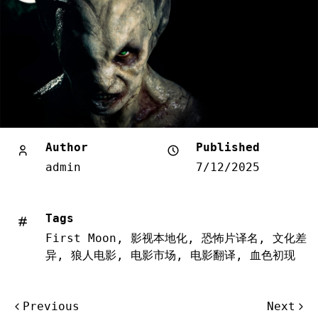
Author
Published
admin
7/12/2025
Tags
First Moon
,
影视本地化
,
恐怖片译名
,
文化差
异
,
狼人电影
,
电影市场
,
电影翻译
,
血色初现
文
Previous
Next
章