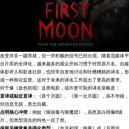
改变并非一蹴而就，但一些积极的信号已经出现。随着流媒体平
台片库的全球化，越来越多的观众开始习惯于对照原片名。自媒
体影评人和影迷社群，也经常自发地讨论和吐槽糟糕的译名，形
成一种舆论监督。这对于未来的译名工作提出了更高的要求。
对于像《血色初现》这类电影，或许更可取的译名策略是：
直译或贴近直译
：《首个月圆》、《第一次月圆》，虽不华丽，
但信息无损，悬念自藏。
点明核心冲突
：例如《狼病毒与驱魔团》，虽然直白得像B级
片，但类型混合的特色一目了然。
保留关键意象并强化类型
：《血月初现：狼毒》或《月圆追