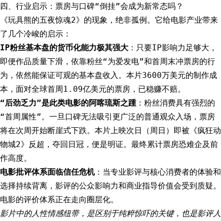
四、行业启示：票房与口碑“倒挂”会成为新常态吗？
《玩具熊的五夜惊魂2》的现象，绝非孤例。它给电影产业带来
了几个冷峻的启示：
IP粉丝基本盘的货币化能力极其强大
：只要IP影响力足够大，
即便作品质量下滑，依靠粉丝“为爱发电”和首周末冲票房的行
为，依然能保证可观的基本盘收入。本片3600万美元的制作成
本，面对全球首周1.09亿美元的票房，已稳赚不赔。
“后劲乏力”是此类电影的阿喀琉斯之踵
：粉丝消费具有强烈的
“首周属性”。一旦口碑无法吸引更广泛的普通观众入场，票房
将在次周开始断崖式下跌。本片上映次日（周日）即被《疯狂动
物城2》反超，夺回日冠，便是明证。最终累计票房恐难企及前
作高度。
电影批评体系面临信任危机
：当专业影评与核心消费者的体验和
选择持续背离，影评的公众影响力和商业指导价值会受到质疑。
电影的评价体系正在走向圈层化。
影片中的人性情感纽带，是区别于纯粹惊吓的关键，也是影评人