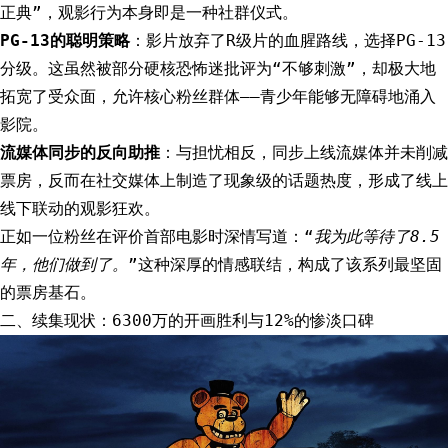
正典”，观影行为本身即是一种社群仪式。
PG-13的聪明策略
：影片放弃了R级片的血腥路线，选择PG-13
分级。这虽然被部分硬核恐怖迷批评为“不够刺激”，却极大地
拓宽了受众面，允许核心粉丝群体——青少年能够无障碍地涌入
影院。
流媒体同步的反向助推
：与担忧相反，同步上线流媒体并未削减
票房，反而在社交媒体上制造了现象级的话题热度，形成了线上
线下联动的观影狂欢。
正如一位粉丝在评价首部电影时深情写道：“
我为此等待了8.5
年，他们做到了。
”这种深厚的情感联结，构成了该系列最坚固
的票房基石。
二、续集现状：6300万的开画胜利与12%的惨淡口碑