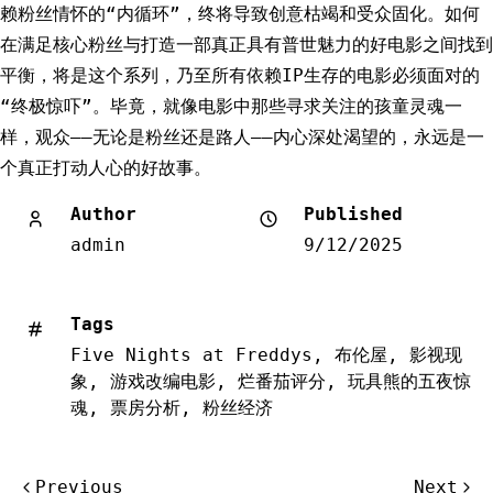
赖粉丝情怀的“内循环”，终将导致创意枯竭和受众固化。如何
在满足核心粉丝与打造一部真正具有普世魅力的好电影之间找到
平衡，将是这个系列，乃至所有依赖IP生存的电影必须面对的
“终极惊吓”。毕竟，就像电影中那些寻求关注的孩童灵魂一
样，观众——无论是粉丝还是路人——内心深处渴望的，永远是一
个真正打动人心的好故事。
Author
Published
admin
9/12/2025
Tags
Five Nights at Freddys
,
布伦屋
,
影视现
象
,
游戏改编电影
,
烂番茄评分
,
玩具熊的五夜惊
魂
,
票房分析
,
粉丝经济
文
Previous
Next