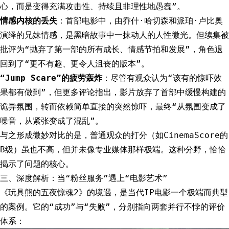
心，而是变得充满攻击性、持续且非理性地愚蠢”。
情感内核的丢失
：首部电影中，由乔什·哈切森和派珀·卢比奥
演绎的兄妹情感，是黑暗故事中一抹动人的人性微光。但续集被
批评为“抛弃了第一部的所有成长、情感节拍和发展”，角色退
回到了“更不有趣、更令人沮丧的版本”。
“Jump Scare”的疲劳轰炸
：尽管有观众认为“该有的惊吓效
果都有做到”，但更多评论指出，影片放弃了首部中缓慢构建的
诡异氛围，转而依赖简单直接的突然惊吓，最终“从氛围变成了
噪音，从紧张变成了混乱”。
与之形成微妙对比的是，普通观众的打分（如CinemaScore的
B级）虽也不高，但并未像专业媒体那样极端。这种分野，恰恰
揭示了问题的核心。
三、深度解析：当“粉丝服务”遇上“电影艺术”
《玩具熊的五夜惊魂2》的境遇，是当代IP电影一个极端而典型
的案例。它的“成功”与“失败”，分别指向两套并行不悖的评价
体系：