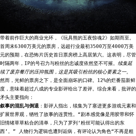
带着前作巨大的商业光环，《玩具熊的五夜惊魂2》如期而至。
首周末6300万美元的票房，远超行业最初3500万至4000万美
元的预期，在恐怖片历史首日票房榜上高居第六。这表明，尽管
时隔两年，IP的号召力与粉丝的忠诚度依然坚不可摧。
续集延
续了废弃餐厅的压抑氛围，这是其吸引粉丝的核心要素之一。
然而，光鲜的票房之下，是全面崩坏的口碑。12%的烂番茄新鲜
度，意味着超过八成的专业影评给出了差评。综合来看，批评的
矛头主要指向：
叙事的混乱与倒退
：影评人指出，续集为了塞进更多游戏元素和
扩展世界观，牺牲了故事的连贯性。“剧本感觉像是用胶带和怀
旧情绪草草粘合的清单，只为了罗列‘粉丝可能认得出的东
西’。” 人物行为逻辑也遭到诟病，有评论认为角色“不再是粗