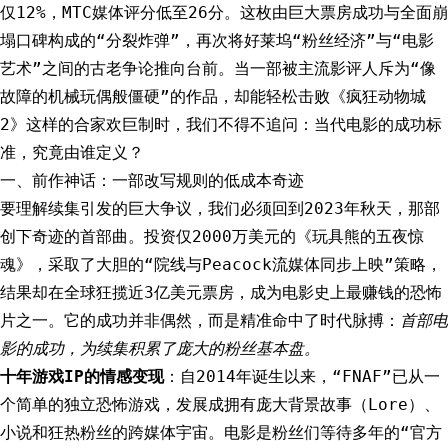
仅12%，MTC媒体评分低至26分。这枚由巨大票房成功与全面崩
塌口碑构成的“分裂炸弹”，再次将好莱坞“粉丝经济”与“电影
艺术”之间的古老争论推向台前。当一部被主流影评人斥为“像
故障的机械玩偶般僵硬”的作品，却能轻松击败《疯狂动物城
2》这样的合家欢巨制时，我们不得不追问：当代电影的成功标
准，究竟由谁定义？
一、前作神话：一部改写规则的低成本奇迹
要理解续集引发的巨大争议，我们必须回到2023年秋天，那部
创下奇迹的首部曲。投资仅2000万美元的《玩具熊的五夜惊
魂》，采取了大胆的“院线与Peacock流媒体同步上映”策略，
结果却在全球狂揽近3亿美元票房，成为电影史上最赚钱的恐怖
片之一。它的成功并非偶然，而是精准命中了时代脉搏：
首部电
影的成功，为续集积累了庞大的粉丝基本盘。
十年游戏IP的情感变现
：自2014年诞生以来，“FNAF”已从一
个简单的独立恐怖游戏，发展成拥有庞大背景故事（Lore）、
小说和狂热粉丝的跨媒体宇宙。电影是粉丝们等待多年的“官方