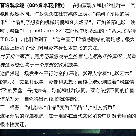
普通观众端（88%爆米花指数）
：在购票观众和粉丝社群中，气
氛则截然不同。许多观众在社交媒体上表示“得到了预期的娱
乐”、“看到了想看的机械玩偶和经典场景”。正如首部电影上映
时，粉丝“LegendGamerXZ”在评论中所表达的：“我为此等待
了8.5年，他们做到了。”这种基于IP情感联结的满足感，很大
程度上抵消了他们对电影本身艺术缺陷的关注。
对于粉丝而言，完美还原游戏中监控室与走廊的压抑氛围，其重
要性可能远高于一个原创的深刻故事。
这俨然是一场发生在平行时空的评论。影评人拿着“电影艺术”
的标尺，丈量其叙事、影像和思想；而核心观众则握着“粉丝情
怀”的罗盘，寻找共鸣、彩蛋和社群认同。双方依据不同的价值
体系打分，自然得出南辕北辙的结论。
三、根源：当电影从“作品”变为“产品”与“社交货币”
这场分裂的深层根源，在于电影在当代文化消费中所扮演角色的
根本性变迁。