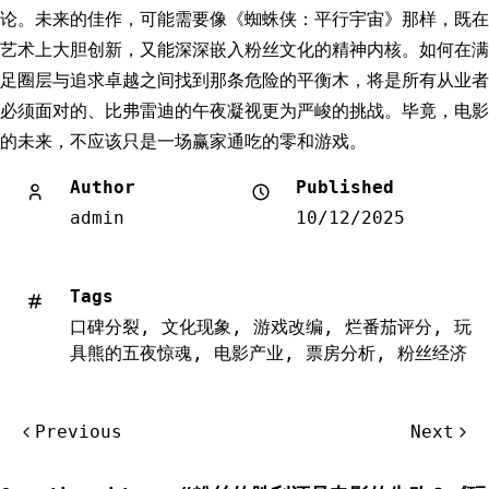
论。未来的佳作，可能需要像《蜘蛛侠：平行宇宙》那样，既在
艺术上大胆创新，又能深深嵌入粉丝文化的精神内核。如何在满
足圈层与追求卓越之间找到那条危险的平衡木，将是所有从业者
必须面对的、比弗雷迪的午夜凝视更为严峻的挑战。毕竟，电影
的未来，不应该只是一场赢家通吃的零和游戏。
Author
Published
admin
10/12/2025
Tags
口碑分裂
,
文化现象
,
游戏改编
,
烂番茄评分
,
玩
具熊的五夜惊魂
,
电影产业
,
票房分析
,
粉丝经济
文
Previous
Next
章
导