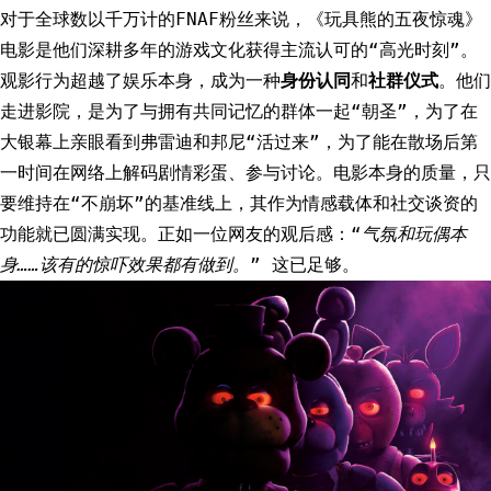
对于全球数以千万计的FNAF粉丝来说，《玩具熊的五夜惊魂》
电影是他们深耕多年的游戏文化获得主流认可的“高光时刻”。
观影行为超越了娱乐本身，成为一种
身份认同
和
社群仪式
。他们
走进影院，是为了与拥有共同记忆的群体一起“朝圣”，为了在
大银幕上亲眼看到弗雷迪和邦尼“活过来”，为了能在散场后第
一时间在网络上解码剧情彩蛋、参与讨论。电影本身的质量，只
要维持在“不崩坏”的基准线上，其作为情感载体和社交谈资的
功能就已圆满实现。正如一位网友的观后感：“
气氛和玩偶本
身……该有的惊吓效果都有做到。
” 这已足够。