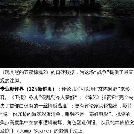
《玩具熊的五夜惊魂2》的口碑数据，为这场“战争”提供了最直
观的注脚。
专业影评界（12%新鲜度）
：评论几乎可以用“哀鸿遍野”来形
容。《卫报》称其“混乱到令人费解”；《综艺》指责它“完全丧
失了首部曲仅有的一丝情感温度”；更有评论家尖锐指出，影片
“像一份冗长的游戏彩蛋清单，唯独不是一部好电影”。批评的
焦点高度集中在叙事逻辑崩坏、角色塑造倒退、以及纯粹依赖突
发惊吓（Jump Scare）的懒惰手法上。