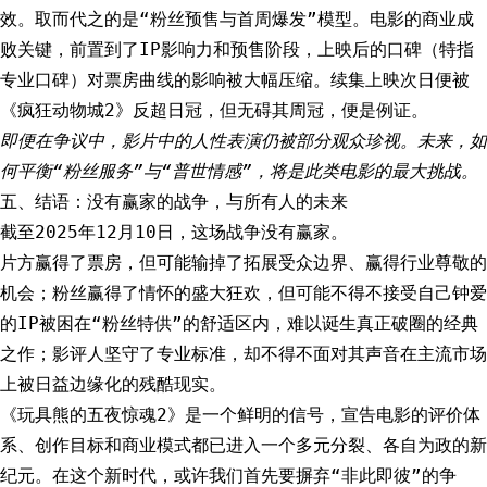
效。取而代之的是“粉丝预售与首周爆发”模型。电影的商业成
败关键，前置到了IP影响力和预售阶段，上映后的口碑（特指
专业口碑）对票房曲线的影响被大幅压缩。续集上映次日便被
《疯狂动物城2》反超日冠，但无碍其周冠，便是例证。
即便在争议中，影片中的人性表演仍被部分观众珍视。未来，如
何平衡“粉丝服务”与“普世情感”，将是此类电影的最大挑战。
五、结语：没有赢家的战争，与所有人的未来
截至2025年12月10日，这场战争没有赢家。
片方赢得了票房，但可能输掉了拓展受众边界、赢得行业尊敬的
机会；粉丝赢得了情怀的盛大狂欢，但可能不得不接受自己钟爱
的IP被困在“粉丝特供”的舒适区内，难以诞生真正破圈的经典
之作；影评人坚守了专业标准，却不得不面对其声音在主流市场
上被日益边缘化的残酷现实。
《玩具熊的五夜惊魂2》是一个鲜明的信号，宣告电影的评价体
系、创作目标和商业模式都已进入一个多元分裂、各自为政的新
纪元。在这个新时代，或许我们首先要摒弃“非此即彼”的争