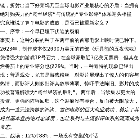
镜，折射出当下好莱坞乃至全球电影产业最核心的矛盾：当拥有
绝对购买力的“粉丝经济”与传统的“专业影评”体系迎头相撞，
究竟谁说了算？电影的成败，是否已被重新定义？
一、序章：一个早已埋下伏笔的裂痕
事实上，这种分裂的种子在两年前的首部电影上映时便已种下。
2023年，制作成本仅2000万美元的首部《玩具熊的五夜惊魂》
凭借强大的游戏IP号召力，在全球豪取近3亿美元票房，但其在
烂番茄上的专业评分也仅29%。当时，一种奇特的现象已经出
现：普通观众，尤其是游戏粉丝，对影片展现出了惊人的包容与
热情，而影评人则多批评其叙事薄弱、惊吓手法陈旧。影片的成
功被普遍解读为“粉丝经济的胜利”。两年后，当续集以更大的
投资、更强的阵容回归，这个裂痕没有弥合，反而被无限放大，
成为一道无法跨越的鸿沟。
首部电影的巨大商业成功，奠定了其
粉丝基本盘的绝对忠诚度，也让系列与主流影评体系的疏离成为
常态。
二、战场：12%对88%，一场没有交集的对话