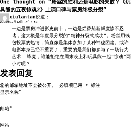
One thought on “
粉丝的胜利还是电影的失败？《玩
航
具熊的五夜惊魂2》上演口碑与票房终极分裂
”
xiulantan
说道：
回复
2025年12月12日 上午7:58
一边是票房冲进影史前十，一边是烂番茄新鲜度惨不忍
睹，这大概是年度最分裂的“精神分裂式成功”。粉丝用钱
包投票的热情，简直像是集体参加了某种神秘团建。或许
电影本身已经不重要了，重要的是我们都参与了一场行为
艺术——毕竟，谁能拒绝在周末晚上和玩具熊一起“惊魂”两
小时呢？
发表回复
您的邮箱地址不会被公开。
必填项已用
标注
*
*
显示名称
*
邮箱
网站