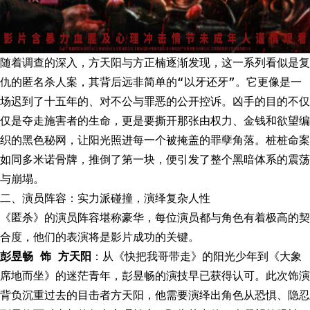
随着调查的深入，方天阳与方正楠逐渐发现，这一系列看似是复
仇的匿名杀人案，其背后远非简单的“以牙还牙”。它更像是一
场迟到了十五年的、对不公与罪恶的公开控诉。凶手的目的不仅
仅是夺走施害者的生命，更是要撕开那张由权力、金钱和欲望编
织的黑色秘网，让阳光照进每一个被掩盖的罪孽角落。桩桩命案
如同多米诺骨牌，推倒了第一块，便引发了整个黑暗体系的震荡
与崩塌。
二、演员阵容：实力派碰撞，演绎复杂人性
《匿杀》的演员阵容堪称豪华，每位演员都与角色有着极高的契
合度，他们的表演将是影片成功的关键。
彭昱畅 饰 方天阳
：从《快把我哥带走》的阳光少年到《大象
席地而坐》的迷茫青年，彭昱畅的演技早已获得认可。此次饰演
背负沉重过去的目击者方天阳，他需要演绎出角色从恐惧、隐忍