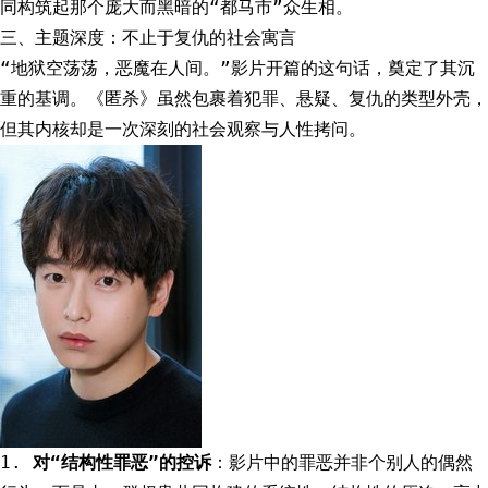
同构筑起那个庞大而黑暗的“都马市”众生相。
三、主题深度：不止于复仇的社会寓言
“地狱空荡荡，恶魔在人间。”影片开篇的这句话，奠定了其沉
重的基调。《匿杀》虽然包裹着犯罪、悬疑、复仇的类型外壳，
但其内核却是一次深刻的社会观察与人性拷问。
1.
对“结构性罪恶”的控诉
：影片中的罪恶并非个别人的偶然