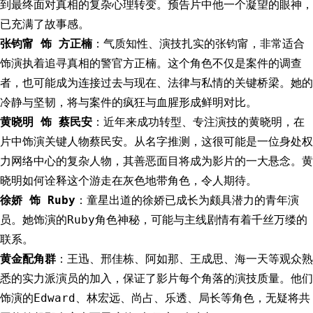
到最终面对真相的复杂心理转变。预告片中他一个凝望的眼神，
已充满了故事感。
张钧甯 饰 方正楠
：气质知性、演技扎实的张钧甯，非常适合
饰演执着追寻真相的警官方正楠。这个角色不仅是案件的调查
者，也可能成为连接过去与现在、法律与私情的关键桥梁。她的
冷静与坚韧，将与案件的疯狂与血腥形成鲜明对比。
黄晓明 饰 蔡民安
：近年来成功转型、专注演技的黄晓明，在
片中饰演关键人物蔡民安。从名字推测，这很可能是一位身处权
力网络中心的复杂人物，其善恶面目将成为影片的一大悬念。黄
晓明如何诠释这个游走在灰色地带角色，令人期待。
徐娇 饰 Ruby
：童星出道的徐娇已成长为颇具潜力的青年演
员。她饰演的Ruby角色神秘，可能与主线剧情有着千丝万缕的
联系。
黄金配角群
：王迅、邢佳栋、阿如那、王成思、海一天等观众熟
悉的实力派演员的加入，保证了影片每个角落的演技质量。他们
饰演的Edward、林宏远、尚占、乐透、局长等角色，无疑将共