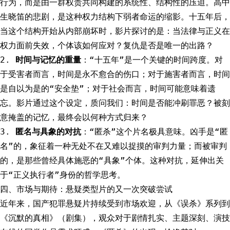
行为，而是由一群权贵共同构建的系统性、结构性的压迫。高中
生晓笛的悲剧，是这种权力结构下弱者命运的缩影。十五年后，
当这个结构开始从内部崩坏时，影片探讨的是：当法律与正义在
权力面前失效，个体该如何应对？复仇是否是唯一的出路？
2.
时间与记忆的重量
：“十五年”是一个关键的时间跨度。对
于受害者而言，时间是永不愈合的伤口；对于施害者而言，时间
是自以为是的“安全垫”；对于社会而言，时间可能意味着遗
忘。影片通过这个设定，质问我们：时间是否能冲刷罪恶？被刻
意掩盖的记忆，最终会以何种方式归来？
3.
匿名与具象的对抗
：“匿杀”这个片名极具意味。凶手是“匿
名”的，象征着一种无处不在又难以捉摸的审判力量；而被审判
的，是那些曾经具体施恶的“具象”个体。这种对抗，延伸出关
于“正义执行者”身份的哲学思考。
四、市场与期待：悬疑类型片的又一次突破尝试
近年来，国产犯罪悬疑片持续受到市场欢迎，从《误杀》系列到
《沉默的真相》（剧集），观众对于剧情扎实、主题深刻、演技