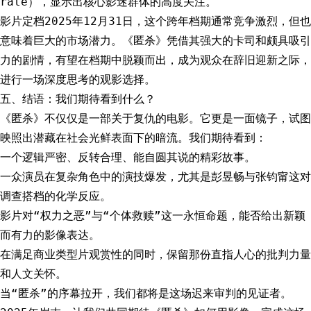
rate），显示出核心影迷群体的高度关注。
影片定档2025年12月31日，这个跨年档期通常竞争激烈，但也
意味着巨大的市场潜力。《匿杀》凭借其强大的卡司和颇具吸引
力的剧情，有望在档期中脱颖而出，成为观众在辞旧迎新之际，
进行一场深度思考的观影选择。
五、结语：我们期待看到什么？
《匿杀》不仅仅是一部关于复仇的电影。它更是一面镜子，试图
映照出潜藏在社会光鲜表面下的暗流。我们期待看到：
一个逻辑严密、反转合理、能自圆其说的精彩故事。
一众演员在复杂角色中的演技爆发，尤其是彭昱畅与张钧甯这对
调查搭档的化学反应。
影片对“权力之恶”与“个体救赎”这一永恒命题，能否给出新颖
而有力的影像表达。
在满足商业类型片观赏性的同时，保留那份直指人心的批判力量
和人文关怀。
当“匿杀”的序幕拉开，我们都将是这场迟来审判的见证者。