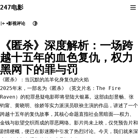
Skip
247电影
to
content
影视评论
《匿杀》深度解析：一场跨
越十五年的血色复仇，权力
黑网下的罪与罚
《匿杀》：当沉默的羔羊化身复仇的火焰
2025年末，一部名为《匿杀》（英文片名：The Fire
Raven）的犯罪悬疑电影即将登陆大银幕。这部由彭昱畅、张
钧甯、黄晓明、徐娇等实力派演员联袂主演的作品，讲述了一个
跨越十五年的复仇故事，其核心命题直指社会黑暗面——权力、
金钱与欲望交织而成的罪恶网络。影片尚未上映，仅凭预告片和
剧情梗概，便已在影迷圈中引发了热烈讨论。今天，我们就来深