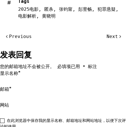
Tags
2025电影
,
匿杀
,
张钧甯
,
彭昱畅
,
犯罪悬疑
,
电影解析
,
黄晓明
文
Previous
Next
章
导
发表回复
航
您的邮箱地址不会被公开。
必填项已用
标注
*
*
显示名称
*
邮箱
网站
在此浏览器中保存我的显示名称、邮箱地址和网站地址，以便下次评
论时使用。