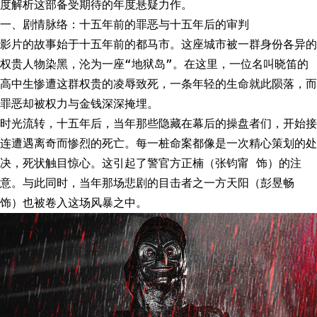
度解析这部备受期待的年度悬疑力作。
一、剧情脉络：十五年前的罪恶与十五年后的审判
影片的故事始于十五年前的都马市。这座城市被一群身份各异的
权贵人物染黑，沦为一座“地狱岛”。在这里，一位名叫晓笛的
高中生惨遭这群权贵的凌辱致死，一条年轻的生命就此陨落，而
罪恶却被权力与金钱深深掩埋。
时光流转，十五年后，当年那些隐藏在幕后的操盘者们，开始接
连遭遇离奇而惨烈的死亡。每一桩命案都像是一次精心策划的处
决，死状触目惊心。这引起了警官方正楠（张钧甯 饰）的注
意。与此同时，当年那场悲剧的目击者之一方天阳（彭昱畅
饰）也被卷入这场风暴之中。