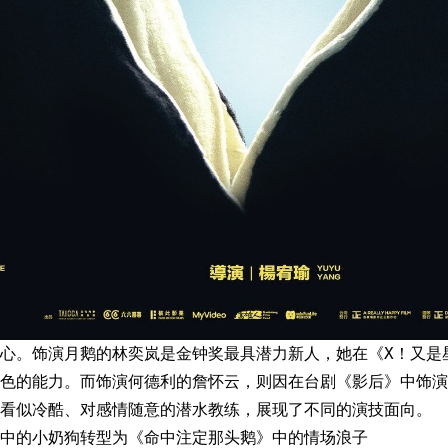
心。饰演月鹅的林奕岚是金钟奖最具潜力新人，她在《X！又是
色的能力。而饰演何德利的詹怀云，则因在台剧《影后》中饰演
看似冷酷、对感情随意的潜水教练，展现了不同的演技面向。
中的小奶狗转型为《命中注定那头鹅》中的情场浪子