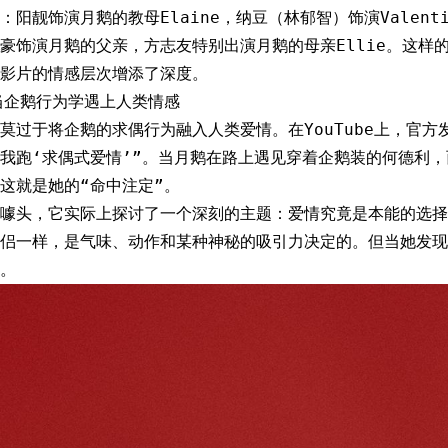
：阳靓饰演月鹅的教母Elaine，纳豆（林郁智）饰演Valent
，段钧豪饰演月鹅的父亲，方志友特别出演月鹅的母亲Ellie。这
影片的情感层次增添了深度。
当企鹅行为学遇上人类情感
莫过于将企鹅的求偶行为融入人类爱情。在YouTube上，官方
我跑‘求偶式爱情’”。当月鹅在路上遇见穿着企鹅装的何德利
这就是她的“命中注定”。
噱头，它实际上探讨了一个深刻的主题：爱情究竟是本能的选择
侣一样，是气味、动作和某种神秘的吸引力决定的。但当她发现
。