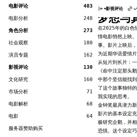
电
《命中
Skip
影
电影评论
403
影视评论
to
梦想与
content
电影分析
248
在2025年的白色
角色分析
273
情电影悄然上映。
社会观察
180
事。影片上映后，
为近期华语爱情片
演员专题
162
从短片到长片：一
影视评论
130
《命中注定那头鹅
文化研究
160
中那个坚信能找到
了这个故事独特的
市场分析
71
我实现的思考。
电影解析
68
金钟奖最具潜力新
影片的基本设定充
电影
64
极研究企鹅，并相
服务器赞助购买
恐惧。这个设定巧