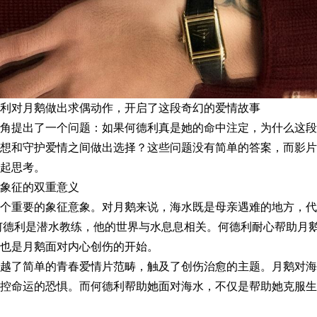
利对月鹅做出求偶动作，开启了这段奇幻的爱情故事
角提出了一个问题：如果何德利真是她的命中注定，为什么这段
想和守护爱情之间做出选择？这些问题没有简单的答案，而影片
起思考。
象征的双重意义
个重要的象征意象。对月鹅来说，海水既是母亲遇难的地方，代
何德利是潜水教练，他的世界与水息息相关。何德利耐心帮助月
也是月鹅面对内心创伤的开始。
越了简单的青春爱情片范畴，触及了创伤治愈的主题。月鹅对海
控命运的恐惧。而何德利帮助她面对海水，不仅是帮助她克服生