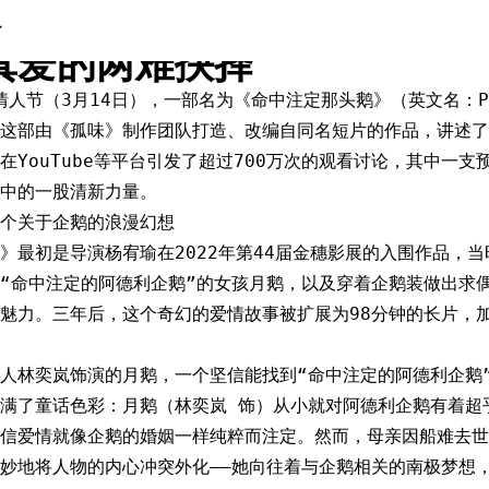
注定那头鹅》：当企鹅女孩遇
真爱的两难抉择
情人节（3月14日），一部名为《命中注定那头鹅》（英文名：Pen
这部由《孤味》制作团队打造、改编自同名短片的作品，讲述了
在YouTube等平台引发了超过700万次的观看讨论，其中一
中的一股清新力量。
个关于企鹅的浪漫幻想
》最初是导演杨宥瑜在2022年第44届金穗影展的入围作品，当
“命中注定的阿德利企鹅”的女孩月鹅，以及穿着企鹅装做出求
魅力。三年后，这个奇幻的爱情故事被扩展为98分钟的长片，
人林奕岚饰演的月鹅，一个坚信能找到“命中注定的阿德利企鹅
满了童话色彩：月鹅（林奕岚 饰）从小就对阿德利企鹅有着超
信爱情就像企鹅的婚姻一样纯粹而注定。然而，母亲因船难去世
妙地将人物的内心冲突外化——她向往着与企鹅相关的南极梦想