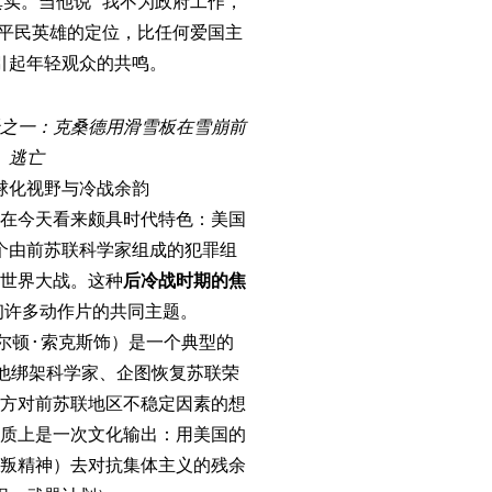
真实。当他说“我不为政府工作，
种平民英雄的定位，比任何爱国主
引起年轻观众的共鸣。
之一：克桑德用滑雪板在雪崩前
逃亡
球化视野与冷战余韵
在今天看来颇具时代特色：美国
个由前苏联科学家组成的犯罪组
世界大战。这种
后冷战时期的焦
代初许多动作片的共同主题。
尔顿·索克斯饰）是一个典型的
，他绑架科学家、企图恢复苏联荣
方对前苏联地区不稳定因素的想
质上是一次文化输出：用美国的
叛精神）去对抗集体主义的残余