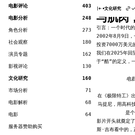
电
《极限
Skip
影
电影评论
403
文化研究
to
与肌肉
content
电影分析
248
引言：一个时代的
角色分析
273
2002年8月9
社会观察
180
投资7000万美
我们在2025年
演员专题
162
于“酷”的定义，
影视评论
130
文化研究
160
电
市场分析
71
在《极限特工》
电影解析
68
马提尼，用高科技 
是个
电影
64
影片开头就奠定了
服务器赞助购买
斯·吉布看中的，