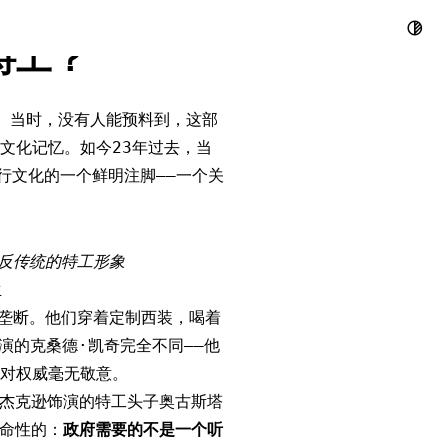
塞尔如何用滑板
特工？
映。当时，没有人能预料到，这部
的文化记忆。如今23年过去，当
行文化的一个鲜明注脚——一个关
反传统的特工形象
生
垄断。他们穿着定制西装，喝着
尔饰演的克桑德·凯奇完全不同——他
对权威毫无敬意。
·杰克逊饰演的特工头子奥古斯塔
革命性的：
政府需要的不是一个听