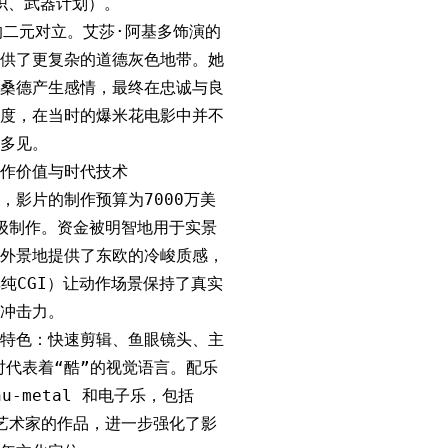
织、武器计划）。
的二元对立。艾莎·阿基多饰演的
供了更复杂的道德灰色地带。她
桑德产生感情，最终在忠诚与良
度，在当时的爆米花电影中并不
多见。
作价值与时代技术
到，影片的制作预算为7000万美
A级制作。资金被明智地用于实景
外景地提供了东欧的冷峻质感，
纯CGI）让动作场景保持了真实
冲击力。
特色：快速剪辑、鱼眼镜头、主
时代表着“酷”的视觉语言。配乐
u-metal 和电子乐，包括
by等艺术家的作品，进一步强化了影