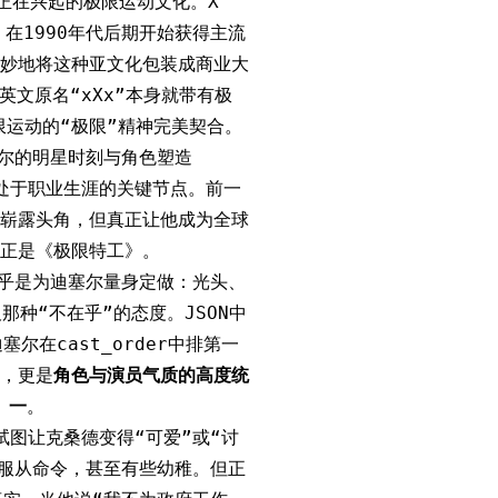
正在兴起的极限运动文化。X
）在1990年代后期开始获得主流
妙地将这种亚文化包装成商业大
英文原名“xXx”本身就带有极
限运动的“极限”精神完美契合。
塞尔的明星时刻与角色塑造
正处于职业生涯的关键节点。前一
崭露头角，但真正让他成为全球
正是《极限特工》。
几乎是为迪塞尔量身定做：光头、
那种“不在乎”的态度。JSON中
尔在cast_order中排第一
，更是
角色与演员气质的高度统
一
。
试图让克桑德变得“可爱”或“讨
不服从命令，甚至有些幼稚。但正