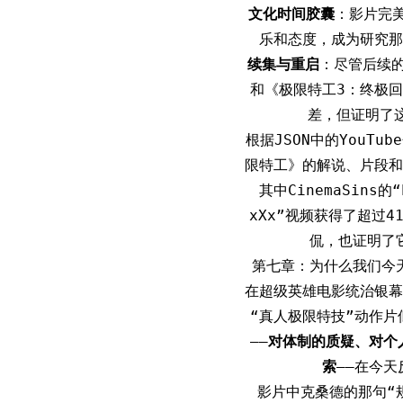
文化时间胶囊
：影片完美
乐和态度，成为研究那
续集与重启
：尽管后续
和《极限特工3：终极
差，但证明了
根据JSON中的YouT
限特工》的解说、片段和
其中CinemaSins的“E
xXx”视频获得了超过
侃，也证明了
第七章：为什么我们今
在超级英雄电影统治银幕
“真人极限特技”动作
——
对体制的质疑、对个
索
——在今
影片中克桑德的那句“