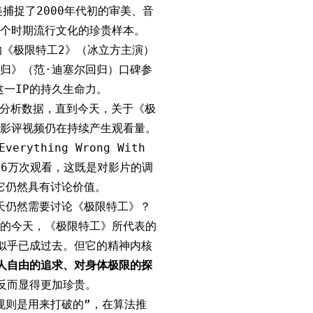
捕捉了2000年代初的审美、音
个时期流行文化的珍贵样本。
的《极限特工2》（冰立方主演）
回归》（范·迪塞尔回归）口碑参
这一IP的持久生命力。
ube分析数据，直到今天，关于《极
影评视频仍在持续产生观看量。
verything Wrong With
416万次观看，这既是对影片的调
它仍然具有讨论价值。
天仍然需要讨论《极限特工》？
的今天，《极限特工》所代表的
片似乎已成过去。但它的精神内核
人自由的追求、对身体极限的探
天反而显得更加珍贵。
规则是用来打破的”，在算法推