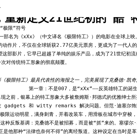
特工》上映23周年：范·迪
，重新定义21世纪初的“酷”
“极限”符号
日，一部名为《xXx》（中文译名《极限特工》）的电影在全球上
元的动作片，不仅在全球斩获2.77亿美元票房，更成为了一代人
回望这部影片，它早已超越了单纯的娱乐产品，成为了21世纪初流
一次对传统特工形象的彻底颠覆。
影《极限特工》最具代表性的海报之一，完美展现了克桑德·凯奇
第一章：不是007，是“xXx”——反英雄特工的诞
出现之前，银幕上的特工形象大多被詹姆斯·邦德式的优雅绅士所
gadgets 和 witty remarks 解决问题。但范·迪塞
极限运动明星，满身刺青，开着改装车，用滑板在城市中穿梭，
这种反叛基调：克桑德不是被招募，而是被“抓”来的。塞缪尔
正是他那种“法律也奈何不得”的离经叛道。这种设定在当时是