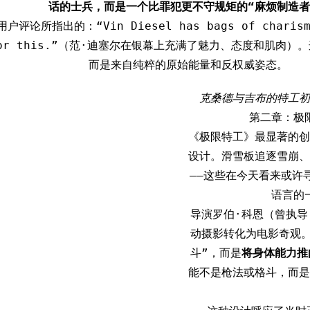
话的士兵，而是一个比罪犯更不守规矩的“麻烦制造者
评论所指出的：“Vin Diesel has bags of charisma,
, for this.”（范·迪塞尔在银幕上充满了魅力、态度和肌
而是来自纯粹的原始能量和反权威姿态。
克桑德与吉布的特工初
第二章：极
《极限特工》最显著的创
设计。滑雪板追逐雪崩、
——这些在今天看来或许
语言的
导演罗伯·科恩（曾执
动摄影转化为电影奇观
斗”，而是
将身体能力推
能不是枪法或格斗，而是