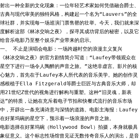
射出一种全新的文化现象：一位年轻艺术家如何凭借融合爵士、
古典与现代审美的独特风格，构建起一个名为“Lauvers”的全
球社群，并实现每一场巡演门票售罄的壮举。今天，我们就来深
度解析这部《林冰交响之夜》，探寻其成功背后的秘密，以及它
给音乐电影乃至整个娱乐产业带来的启示。
一、 不止是演唱会电影：一场跨越时空的浪漫主义复兴
《林冰交响之夜》的官方剧情简介写道：“Laufey带领观众在
星空下进行一场令人陶醉的声音之旅。”这绝非虚言。影片的核
心魅力，首先在于Laufey本人所代表的音乐美学。她的创作灵
感根植于Ella Fitzgerald等爵士巨匠与古典音乐大师，却
用21世纪Z世代的视角进行解构与重塑。这种“旧灵魂，新表
达”的特质，让她在充斥着电子节拍和快餐式流行的音乐市场
中，开辟出一条充满诗意与深情的道路。电影主海报：Laufey
在好莱坞碗的星空下，预示着一场浪漫的声音之旅。
电影选择在好莱坞碗（Hollywood Bowl）拍摄，本身就极具
象征意义。这个标志性场馆曾见证无数传奇音乐人的演出，是音