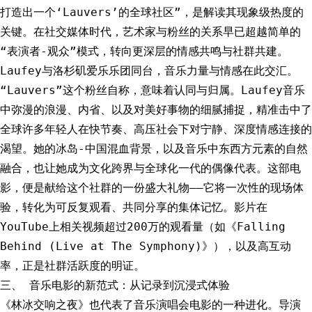
打造出一个‘Lauvers’的全球社区”，是解读其现象级热度的
关键。在社交媒体时代，艺术家与粉丝的关系早已超越简单的
“表演者-观众”模式，转向更深层的情感共鸣与社群共建。
Laufey与洛杉矶爱乐乐团同台，音乐力量与情感在此交汇。
“Lauvers”这个粉丝自称，意味着认同与归属。Laufey音乐
中弥漫的浪漫、内省、以及对美好事物的细腻捕捉，精准击中了
全球许多年轻人在快节奏、高压社会下对宁静、深度情感连接的
渴望。她的冰岛-中国混血背景，以及音乐中东西方元素的自然
融合，也让她成为文化跨界与全球化一代的偶像代表。这部电
影，便是献给这个社群的一份盛大礼物——它将一次性的现场体
验，转化为可反复观看、共同分享的集体记忆。影片在
YouTube上相关视频超过200万的观看量（如《Falling
Behind (Live at The Symphony)》），以及高互动
率，正是社群活跃度的明证。
三、 音乐电影的新范式：从记录到沉浸式体验
《林冰交响之夜》也代表了音乐演唱会电影的一种进化。导演