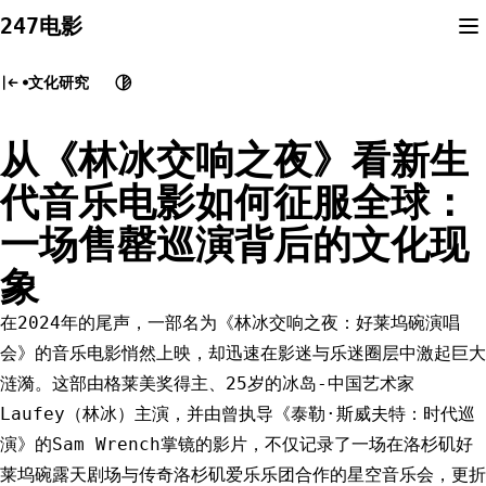
Skip
247电影
to
content
文化研究
从《林冰交响之夜》看新生
代音乐电影如何征服全球：
一场售罄巡演背后的文化现
象
在2024年的尾声，一部名为《林冰交响之夜：好莱坞碗演唱
会》的音乐电影悄然上映，却迅速在影迷与乐迷圈层中激起巨大
涟漪。这部由格莱美奖得主、25岁的冰岛-中国艺术家
Laufey（林冰）主演，并由曾执导《泰勒·斯威夫特：时代巡
演》的Sam Wrench掌镜的影片，不仅记录了一场在洛杉矶好
莱坞碗露天剧场与传奇洛杉矶爱乐乐团合作的星空音乐会，更折