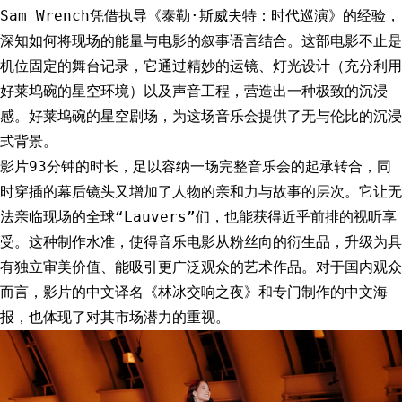
Sam Wrench凭借执导《泰勒·斯威夫特：时代巡演》的经验，
深知如何将现场的能量与电影的叙事语言结合。这部电影不止是
机位固定的舞台记录，它通过精妙的运镜、灯光设计（充分利用
好莱坞碗的星空环境）以及声音工程，营造出一种极致的沉浸
感。好莱坞碗的星空剧场，为这场音乐会提供了无与伦比的沉浸
式背景。
影片93分钟的时长，足以容纳一场完整音乐会的起承转合，同
时穿插的幕后镜头又增加了人物的亲和力与故事的层次。它让无
法亲临现场的全球“Lauvers”们，也能获得近乎前排的视听享
受。这种制作水准，使得音乐电影从粉丝向的衍生品，升级为具
有独立审美价值、能吸引更广泛观众的艺术作品。对于国内观众
而言，影片的中文译名《林冰交响之夜》和专门制作的中文海
报，也体现了对其市场潜力的重视。