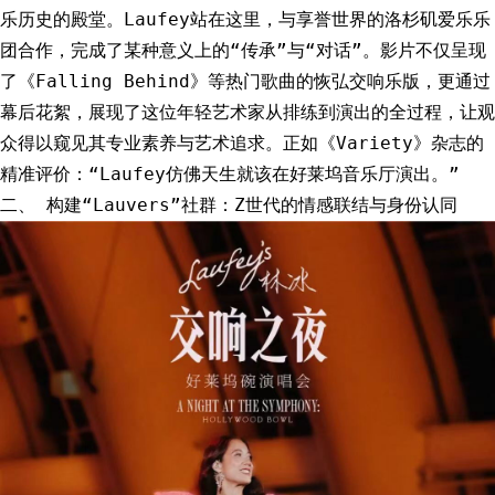
乐历史的殿堂。Laufey站在这里，与享誉世界的洛杉矶爱乐乐
团合作，完成了某种意义上的“传承”与“对话”。影片不仅呈现
了《Falling Behind》等热门歌曲的恢弘交响乐版，更通过
幕后花絮，展现了这位年轻艺术家从排练到演出的全过程，让观
众得以窥见其专业素养与艺术追求。正如《Variety》杂志的
精准评价：“Laufey仿佛天生就该在好莱坞音乐厅演出。”
二、 构建“Lauvers”社群：Z世代的情感联结与身份认同