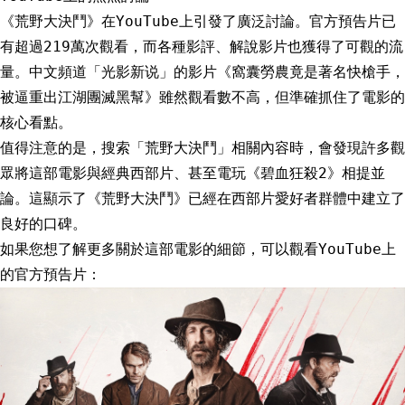
《荒野大決鬥》在YouTube上引發了廣泛討論。官方預告片已
有超過219萬次觀看，而各種影評、解說影片也獲得了可觀的流
量。中文頻道「光影新说」的影片《窩囊勞農竟是著名快槍手，
被逼重出江湖團滅黑幫》雖然觀看數不高，但準確抓住了電影的
核心看點。
值得注意的是，搜索「荒野大決鬥」相關內容時，會發現許多觀
眾將這部電影與經典西部片、甚至電玩《碧血狂殺2》相提並
論。這顯示了《荒野大決鬥》已經在西部片愛好者群體中建立了
良好的口碑。
如果您想了解更多關於這部電影的細節，可以觀看YouTube上
的官方預告片：