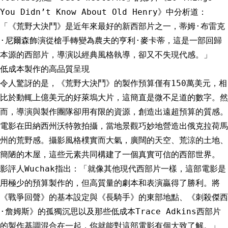
You Didn’t Know About Old Henry》中分析道：
「《荒野大決鬥》是近年來最好的新西部片之一，蒂姆·布雷克
·尼爾森飾演從槍手轉變為農夫的亨利·麥卡蒂，這是一部回歸
本源的西部片，導演以經典風格執導，卻又不失現代感。」
低成本製作的高品質呈現
令人驚訝的是，《荒野大決鬥》的製作預算僅有150萬美元，相
比於動輒上億美元的好萊塢大片，這簡直是微不足道的數字。然
而，導演與製作團隊卻用有限的資源，創造出遠超預算的質感。
電影在田納西州沃特敦拍攝，當地景觀巧妙地營造出俄克拉荷馬
州的荒野感。攝影風格樸實而大氣，廣闊的天空、荒涼的土地、
簡陋的木屋，這些元素共同構建了一個真實可信的西部世界。
影評人Wuchak指出：「就像其他現代西部片一樣，這部電影是
用極少的預算製作的，但高質量的劇本和表演贏得了勝利。將
《戰爭回聲》的基本設定與《長騎手》的東部地點、《刺殺傑西
·詹姆斯》的孤獨沉思以及那些低成本Trace Adkins西部片
的製作基調混合在一起，你就能對這部電影有個大致了解。」