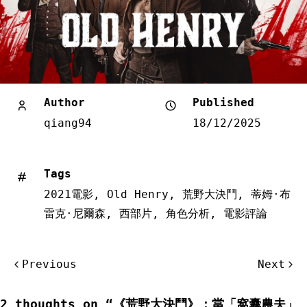
結語：不容錯過的西部片佳作
Author
Published
《荒野大決鬥》證明了好的故事與表演，永遠比高預算與華麗特
qiang94
18/12/2025
效更重要。蒂姆·布雷克·尼爾森的突破性表演、緊湊而富有深
度的劇情、以及對西部片類型的現代詮釋，使這部電影成為近年
來最值得觀賞的西部片之一。
Tags
無論您是西部片的長期愛好者，還是對這一類型感到好奇的新觀
2021電影
,
Old Henry
,
荒野大決鬥
,
蒂姆·布
眾，《荒野大決鬥》都能帶給您驚喜。它不僅僅是一部關於槍戰
雷克·尼爾森
,
西部片
,
角色分析
,
電影評論
與對決的電影，更是一部關於家庭、責任與身份認同的深刻作
品。在這個超級英雄疲勞的時代，或許我們需要的正是這樣回歸
文
Previous
Next
本質、真誠說故事的電影。
章
正如電影的英文標語所說：「You can’t bury the past.
导
2 thoughts on “
《荒野大決鬥》：當「窩囊農夫」
（你無法埋葬過去）。」亨利的過去終將找上門，而他的選擇，