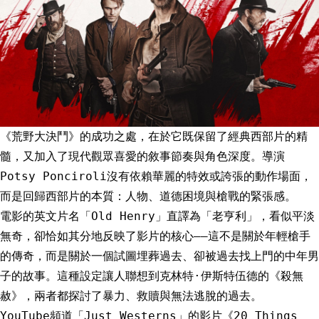
《荒野大決鬥》的成功之處，在於它既保留了經典西部片的精
髓，又加入了現代觀眾喜愛的敘事節奏與角色深度。導演
Potsy Ponciroli沒有依賴華麗的特效或誇張的動作場面，
而是回歸西部片的本質：人物、道德困境與槍戰的緊張感。
電影的英文片名「Old Henry」直譯為「老亨利」，看似平淡
無奇，卻恰如其分地反映了影片的核心——這不是關於年輕槍手
的傳奇，而是關於一個試圖埋葬過去、卻被過去找上門的中年男
子的故事。這種設定讓人聯想到克林特·伊斯特伍德的《殺無
赦》，兩者都探討了暴力、救贖與無法逃脫的過去。
YouTube頻道「Just Westerns」的影片《20 Things