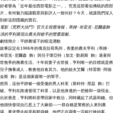
好者譽為「近年最佳西部電影之一」。究竟這部看似傳統的西部
片，有何魅力能讓觀眾與影評人一致叫好？今天，就讓我們深入
剖析這部隱藏的寶石。
電影《荒野大決鬥》官方主視覺海報，蒂姆·布雷克·尼爾森飾
演的亨利展現出農夫與槍手的雙重面貌。
劇情簡介：平靜農場下的暗流湧動
故事設定在1906年的俄克拉荷馬州，喪妻的農夫亨利（蒂姆·
布雷克·尼爾森 飾）與兒子懷亞特（加文·劉易斯 飾）過著與
世無爭的務農生活。十年前妻子去世後，亨利唯一的目標就是將
兒子撫養成人，教會他自食其力。他的姐夫艾爾（特雷斯·阿德
金斯 飾）是這個家庭唯一的幫手。
然而，這份平靜被一個受傷的男人科里（斯科特·黑茲 飾）打
破。亨利在路邊發現了科里，以及他身邊的一把槍和一袋現金。
出於善意，亨利將科里帶回家中救治，同時藏起了武器和錢。但
他很快發現自己惹上了大麻煩——一群自稱是警察的人來到農
場，要求帶走科里和那袋錢，他們正在調查一宗銀行搶劫案。