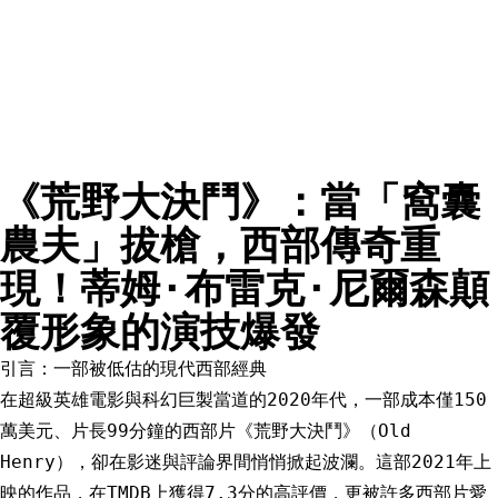
《荒野大決鬥》：當「窩囊
農夫」拔槍，西部傳奇重
現！蒂姆·布雷克·尼爾森顛
覆形象的演技爆發
引言：一部被低估的現代西部經典
在超級英雄電影與科幻巨製當道的2020年代，一部成本僅150
萬美元、片長99分鐘的西部片《荒野大決鬥》（Old
Henry），卻在影迷與評論界間悄悄掀起波瀾。這部2021年上
映的作品，在TMDB上獲得7.3分的高評價，更被許多西部片愛