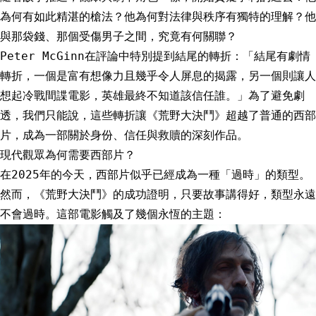
為何有如此精湛的槍法？他為何對法律與秩序有獨特的理解？他
與那袋錢、那個受傷男子之間，究竟有何關聯？
Peter McGinn在評論中特別提到結尾的轉折：「結尾有劇情
轉折，一個是富有想像力且幾乎令人屏息的揭露，另一個則讓人
想起冷戰間諜電影，英雄最終不知道該信任誰。」為了避免劇
透，我們只能說，這些轉折讓《荒野大決鬥》超越了普通的西部
片，成為一部關於身份、信任與救贖的深刻作品。
現代觀眾為何需要西部片？
在2025年的今天，西部片似乎已經成為一種「過時」的類型。
然而，《荒野大決鬥》的成功證明，只要故事講得好，類型永遠
不會過時。這部電影觸及了幾個永恆的主題：