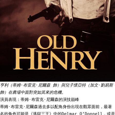
亨利（蒂姆·布雷克·尼爾森 飾）與兒子懷亞特（加文·劉易斯
飾）在農場中面對突如其來的危機。
演員表現：蒂姆·布雷克·尼爾森的演技巔峰
蒂姆·布雷克·尼爾森過去多以配角身份出現在觀眾面前，最著
名的角色可能是《逃獄三王》中的Delmar O’Donnell，或是