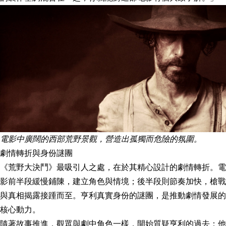
電影中廣闊的西部荒野景觀，營造出孤獨而危險的氛圍。
劇情轉折與身份謎團
《荒野大決鬥》最吸引人之處，在於其精心設計的劇情轉折。電
影前半段緩慢鋪陳，建立角色與情境；後半段則節奏加快，槍戰
與真相揭露接踵而至。亨利真實身份的謎團，是推動劇情發展的
核心動力。
隨著故事推進，觀眾與劇中角色一樣，開始質疑亨利的過去：他