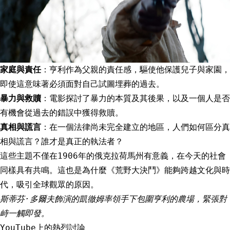
家庭與責任
：亨利作為父親的責任感，驅使他保護兒子與家園，
即使這意味著必須面對自己試圖埋葬的過去。
暴力與救贖
：電影探討了暴力的本質及其後果，以及一個人是否
有機會從過去的錯誤中獲得救贖。
真相與謊言
：在一個法律尚未完全建立的地區，人們如何區分真
相與謊言？誰才是真正的執法者？
這些主題不僅在1906年的俄克拉荷馬州有意義，在今天的社會
同樣具有共鳴。這也是為什麼《荒野大決鬥》能夠跨越文化與時
代，吸引全球觀眾的原因。
斯蒂芬·多爾夫飾演的凱徹姆率領手下包圍亨利的農場，緊張對
峙一觸即發。
YouTube上的熱烈討論