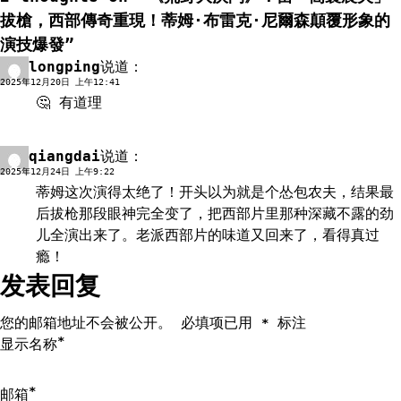
航
拔槍，西部傳奇重現！蒂姆·布雷克·尼爾森顛覆形象的
將決定他與家人的命運。這不僅是亨利的寫照，或許也是我們每
演技爆發
”
個人的寫照。
longping
说道：
回复
如果您喜歡《荒野大決鬥》，可能也會對以下電影感興趣：西部
2025年12月20日 上午12:41
片、劇情片、動作片。
🤔 有道理
qiangdai
说道：
回复
2025年12月24日 上午9:22
蒂姆这次演得太绝了！开头以为就是个怂包农夫，结果最
后拔枪那段眼神完全变了，把西部片里那种深藏不露的劲
儿全演出来了。老派西部片的味道又回来了，看得真过
瘾！
发表回复
您的邮箱地址不会被公开。
必填项已用
标注
*
*
显示名称
*
邮箱