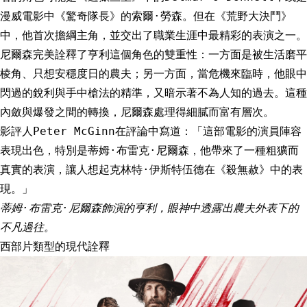
漫威電影中《驚奇隊長》的索爾·勞森。但在《荒野大決鬥》
中，他首次擔綱主角，並交出了職業生涯中最精彩的表演之一。
尼爾森完美詮釋了亨利這個角色的雙重性：一方面是被生活磨平
棱角、只想安穩度日的農夫；另一方面，當危機來臨時，他眼中
閃過的銳利與手中槍法的精準，又暗示著不為人知的過去。這種
內斂與爆發之間的轉換，尼爾森處理得細膩而富有層次。
影評人Peter McGinn在評論中寫道：「這部電影的演員陣容
表現出色，特別是蒂姆·布雷克·尼爾森，他帶來了一種粗獷而
真實的表演，讓人想起克林特·伊斯特伍德在《殺無赦》中的表
現。」
蒂姆·布雷克·尼爾森飾演的亨利，眼神中透露出農夫外表下的
不凡過往。
西部片類型的現代詮釋