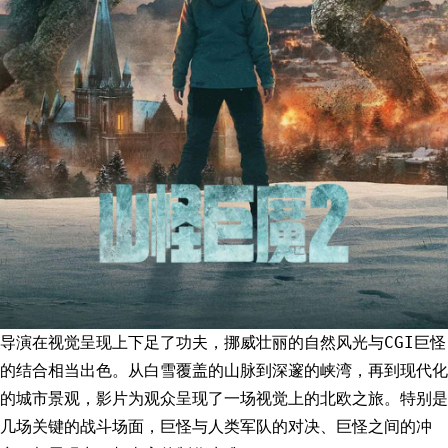
导演在视觉呈现上下足了功夫，挪威壮丽的自然风光与CGI巨怪
的结合相当出色。从白雪覆盖的山脉到深邃的峡湾，再到现代化
的城市景观，影片为观众呈现了一场视觉上的北欧之旅。特别是
几场关键的战斗场面，巨怪与人类军队的对决、巨怪之间的冲