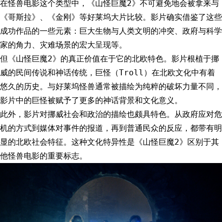
在怪兽电影这个类型中，《山怪巨魔2》不可避免地会被拿来与
《哥斯拉》、《金刚》等好莱坞大片比较。影片确实借鉴了这些
成功作品的一些元素：巨大生物与人类文明的冲突、政府与科学
家的角力、灾难场景的宏大呈现等。
但《山怪巨魔2》的真正价值在于它的北欧特色。影片根植于挪
威的民间传说和神话传统，巨怪（Troll）在北欧文化中有着
悠久的历史。与好莱坞怪兽通常被描绘为纯粹的破坏力量不同，
影片中的巨怪被赋予了更多的神话背景和文化意义。
此外，影片对挪威社会和政治的描绘也颇具特色。从政府应对危
机的方式到媒体对事件的报道，再到普通民众的反应，都带有明
显的北欧社会特征。这种文化特异性是《山怪巨魔2》区别于其
他怪兽电影的重要标志。