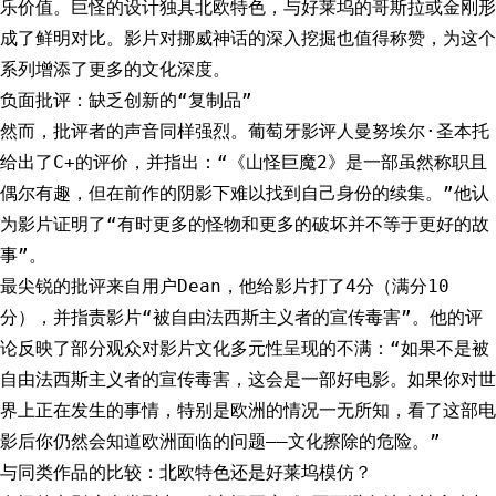
乐价值。巨怪的设计独具北欧特色，与好莱坞的哥斯拉或金刚形
成了鲜明对比。影片对挪威神话的深入挖掘也值得称赞，为这个
系列增添了更多的文化深度。
负面批评：缺乏创新的“复制品”
然而，批评者的声音同样强烈。葡萄牙影评人曼努埃尔·圣本托
给出了C+的评价，并指出：“《山怪巨魔2》是一部虽然称职且
偶尔有趣，但在前作的阴影下难以找到自己身份的续集。”他认
为影片证明了“有时更多的怪物和更多的破坏并不等于更好的故
事”。
最尖锐的批评来自用户Dean，他给影片打了4分（满分10
分），并指责影片“被自由法西斯主义者的宣传毒害”。他的评
论反映了部分观众对影片文化多元性呈现的不满：“如果不是被
自由法西斯主义者的宣传毒害，这会是一部好电影。如果你对世
界上正在发生的事情，特别是欧洲的情况一无所知，看了这部电
影后你仍然会知道欧洲面临的问题——文化擦除的危险。”
与同类作品的比较：北欧特色还是好莱坞模仿？