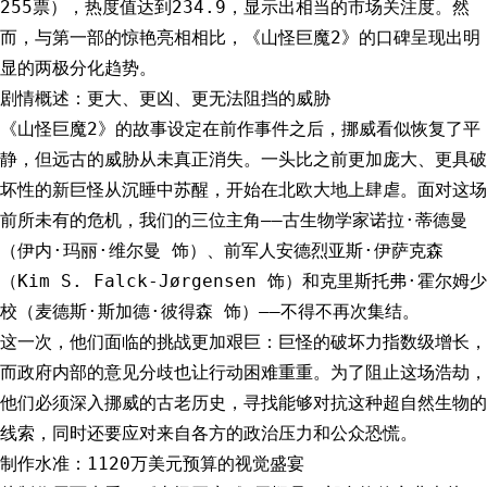
255票），热度值达到234.9，显示出相当的市场关注度。然
而，与第一部的惊艳亮相相比，《山怪巨魔2》的口碑呈现出明
显的两极分化趋势。
剧情概述：更大、更凶、更无法阻挡的威胁
《山怪巨魔2》的故事设定在前作事件之后，挪威看似恢复了平
静，但远古的威胁从未真正消失。一头比之前更加庞大、更具破
坏性的新巨怪从沉睡中苏醒，开始在北欧大地上肆虐。面对这场
前所未有的危机，我们的三位主角——古生物学家诺拉·蒂德曼
（伊内·玛丽·维尔曼 饰）、前军人安德烈亚斯·伊萨克森
（Kim S. Falck-Jørgensen 饰）和克里斯托弗·霍尔姆少
校（麦德斯·斯加德·彼得森 饰）——不得不再次集结。
这一次，他们面临的挑战更加艰巨：巨怪的破坏力指数级增长，
而政府内部的意见分歧也让行动困难重重。为了阻止这场浩劫，
他们必须深入挪威的古老历史，寻找能够对抗这种超自然生物的
线索，同时还要应对来自各方的政治压力和公众恐慌。
制作水准：1120万美元预算的视觉盛宴