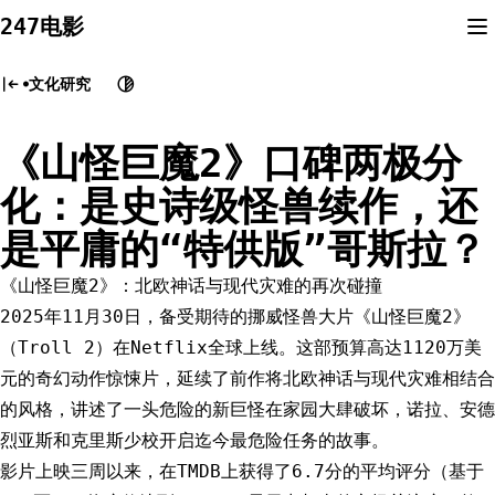
Skip
247电影
to
content
文化研究
《山怪巨魔2》口碑两极分
化：是史诗级怪兽续作，还
是平庸的“特供版”哥斯拉？
《山怪巨魔2》：北欧神话与现代灾难的再次碰撞
2025年11月30日，备受期待的挪威怪兽大片《山怪巨魔2》
（Troll 2）在Netflix全球上线。这部预算高达1120万美
元的奇幻动作惊悚片，延续了前作将北欧神话与现代灾难相结合
的风格，讲述了一头危险的新巨怪在家园大肆破坏，诺拉、安德
烈亚斯和克里斯少校开启迄今最危险任务的故事。
影片上映三周以来，在TMDB上获得了6.7分的平均评分（基于