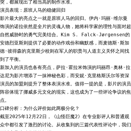
突，都展现出了相当高的制作水准。
演员表现：原班人马的稳健回归
影片最大的亮点之一就是原班人马的回归。伊内·玛丽·维尔曼
饰演的诺拉依然是全片的灵魂人物，她将科学家的理性与面对超
自然威胁时的勇气完美结合。Kim S. Falck-Jørgensen的
安德烈亚斯则提供了必要的动作戏份和幽默感，而麦德斯·斯加
德·彼得森的克里斯少校则在军人的职责与人道主义关怀之间找
到了平衡。
新加入的演员也各有亮点，萨拉·霍拉米饰演的玛丽昂·奥林·拉
达尼为影片增添了一抹神秘色彩，而安妮·克里格斯沃尔等资深
演员的加盟则提升了整体表演水准。值得一提的是，影片的演员
阵容体现了挪威多元文化的现实，这也成为了一些评论争议的焦
点。
口碑分析：为什么评价如此两极分化？
截至2025年12月22日，《山怪巨魔2》在专业影评人和普通观
众中都引发了激烈的讨论。从收集到的三篇代表性评论中，我们