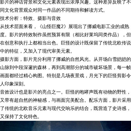
影片的神话背景和文化元素表现出浓厚兴趣。这种差异反映了不
同文化背景观众对同一作品的不同期待和解读方式。
技术分析：特效、摄影与音效
从技术层面来看，《山怪巨魔2》展现出了挪威电影工业的成熟
度。影片的特效制作虽然预算有限（相比好莱坞同类作品），但
在创意和执行上都相当出色。巨怪的设计既保留了传统北欧传说
中的特征，又加入了现代审美元素。
摄影方面，影片充分利用了挪威的自然风光。从开场白雪皑皑的
山脉到中段深邃的森林，再到高潮部分的城市破坏场景，每一帧
画面都经过精心构图。特别是几场夜景戏，月光下的巨怪剪影令
人印象深刻。
音效设计也是影片的亮点之一。巨怪的咆哮声既有动物的野性，
又带有超自然的神秘感，与画面完美配合。配乐方面，影片采用
了传统的北欧音乐元素与现代交响乐的结合，既营造了史诗感，
又保持了文化特色。