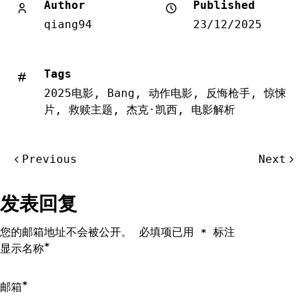
Author
Published
qiang94
23/12/2025
Tags
2025电影
,
Bang
,
动作电影
,
反悔枪手
,
惊悚
片
,
救赎主题
,
杰克·凯西
,
电影解析
文
Previous
Next
章
导
发表回复
航
您的邮箱地址不会被公开。
必填项已用
标注
*
*
显示名称
*
邮箱