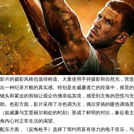
影片的摄影风格也值得称道。大量使用手持摄影和自然光，营造
出一种纪录片般的真实感。特别是在威廉逃亡的段落中，摇晃的
镜头和紧迫的剪辑让观众仿佛亲临其境，感受到主角的恐慌与无
助。色彩方面，影片采用了冷色调为主，偶尔穿插的暖色调场景
（如威廉与艾普丽尔相处的时刻）形成了鲜明的对比，象征着主
角内心对正常生活的渴望。
配乐方面，《反悔枪手》选择了简约而富有张力的电子音乐，与