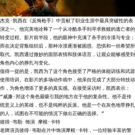
杰克·凯西在《反悔枪手》中贡献了职业生涯中最具突破性的表
演之一。他完美地诠释了一个从冷酷杀手到寻求救赎的逃亡者的
转变过程。影片前半段，他的眼神中充满了杀手的冷漠与专业；
而在决定背叛组织后，那种冷漠逐渐被困惑、恐惧和一丝希望所
取代。凯西通过微妙的面部表情和肢体语言，让观众能够感受到
角色内心的挣扎与变化。
值得一提的是，凯西为了这个角色接受了严格的体能训练和武器
使用培训。在影片的多场动作戏中，他亲自完成了大部分特技动
作，为角色增添了更多的真实感。在接受采访时，凯西表示：
“威廉·邦这个角色最吸引我的地方在于他的复杂性。他不是传
统意义上的英雄，也不是纯粹的反派。他是一个在灰色地带挣扎
的人，试图在不可能的情况下做出正确的选择。”
彼得·韦勒 饰演 摩根·卡特
老牌演员彼得·韦勒在片中饰演摩根·卡特，一位经验丰富的警