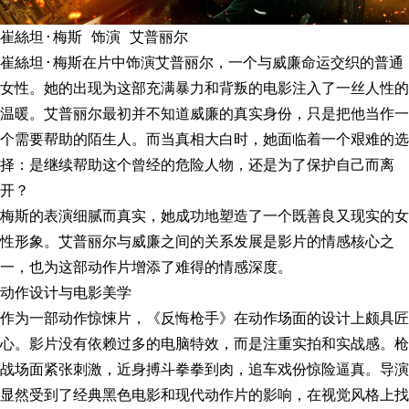
崔絲坦·梅斯 饰演 艾普丽尔
崔絲坦·梅斯在片中饰演艾普丽尔，一个与威廉命运交织的普通
女性。她的出现为这部充满暴力和背叛的电影注入了一丝人性的
温暖。艾普丽尔最初并不知道威廉的真实身份，只是把他当作一
个需要帮助的陌生人。而当真相大白时，她面临着一个艰难的选
择：是继续帮助这个曾经的危险人物，还是为了保护自己而离
开？
梅斯的表演细腻而真实，她成功地塑造了一个既善良又现实的女
性形象。艾普丽尔与威廉之间的关系发展是影片的情感核心之
一，也为这部动作片增添了难得的情感深度。
动作设计与电影美学
作为一部动作惊悚片，《反悔枪手》在动作场面的设计上颇具匠
心。影片没有依赖过多的电脑特效，而是注重实拍和实战感。枪
战场面紧张刺激，近身搏斗拳拳到肉，追车戏份惊险逼真。导演
显然受到了经典黑色电影和现代动作片的影响，在视觉风格上找