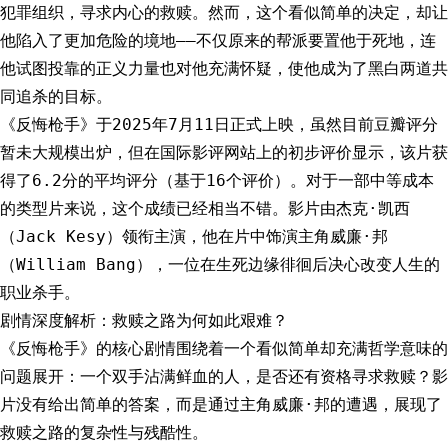
犯罪组织，寻求内心的救赎。然而，这个看似简单的决定，却让
他陷入了更加危险的境地——不仅原来的帮派要置他于死地，连
他试图投靠的正义力量也对他充满怀疑，使他成为了黑白两道共
同追杀的目标。
《反悔枪手》于2025年7月11日正式上映，虽然目前豆瓣评分
暂未大规模出炉，但在国际影评网站上的初步评价显示，该片获
得了6.2分的平均评分（基于16个评价）。对于一部中等成本
的类型片来说，这个成绩已经相当不错。影片由杰克·凯西
（Jack Kesy）领衔主演，他在片中饰演主角威廉·邦
（William Bang），一位在生死边缘徘徊后决心改变人生的
职业杀手。
剧情深度解析：救赎之路为何如此艰难？
《反悔枪手》的核心剧情围绕着一个看似简单却充满哲学意味的
问题展开：一个双手沾满鲜血的人，是否还有资格寻求救赎？影
片没有给出简单的答案，而是通过主角威廉·邦的遭遇，展现了
救赎之路的复杂性与残酷性。