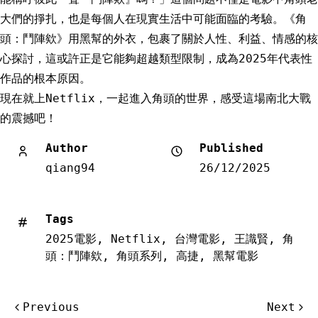
大們的掙扎，也是每個人在現實生活中可能面臨的考驗。《角
頭：鬥陣欸》用黑幫的外衣，包裹了關於人性、利益、情感的核
心探討，這或許正是它能夠超越類型限制，成為2025年代表性
作品的根本原因。
現在就上Netflix，一起進入角頭的世界，感受這場南北大戰
的震撼吧！
Author
Published
qiang94
26/12/2025
Tags
2025電影
,
Netflix
,
台灣電影
,
王識賢
,
角
頭：鬥陣欸
,
角頭系列
,
高捷
,
黑幫電影
文
Previous
Next
章