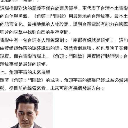
鬼滅的唯一希望」。
這場檔期對決的意義不僅在於票房競爭，更代表了台灣本土電影
的自信與勇氣。《角頭：鬥陣欸》用最道地的台灣故事、最本土
的語言文化、最接地氣的人物設定，證明台灣電影有能力在國際
強片的夾擊中找到自己的生存空間。
電影中有一句台詞令人印象深刻：「南部有錢就是規矩！」這句
由黃鐙輝飾演的瑪莎說出的話，雖然看似囂張，卻也反映了某種
現實。而在電影市場上，《角頭：鬥陣欸》用實際行動證明：台
灣故事就是最好的規矩。
七、角頭宇宙的未來展望
隨著《角頭：鬥陣欸》的成功，角頭宇宙的擴張已經成為必然趨
勢。從目前的線索來看，未來可能有幾個發展方向：