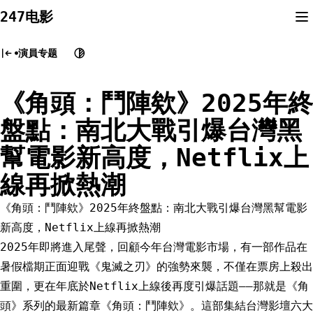
Skip
247电影
to
content
演員专题
《角頭：鬥陣欸》2025年終
盤點：南北大戰引爆台灣黑
幫電影新高度，Netflix上
線再掀熱潮
《角頭：鬥陣欸》2025年終盤點：南北大戰引爆台灣黑幫電影
新高度，Netflix上線再掀熱潮
2025年即將進入尾聲，回顧今年台灣電影市場，有一部作品在
暑假檔期正面迎戰《鬼滅之刃》的強勢來襲，不僅在票房上殺出
重圍，更在年底於Netflix上線後再度引爆話題——那就是《角
頭》系列的最新篇章《角頭：鬥陣欸》。這部集結台灣影壇六大