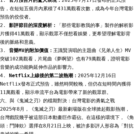
1.
官方預告片的驚人表現：
2025年7月17日發布的正式預
告，在短短五個月內累積了431萬觀看次數，成為今年台灣電影
預告的佼佼者。
2.
影評節目的深度解析：
「那些電影教我的事」製作的解析影
片獲得41萬觀看，顯示觀眾不僅想看娛樂，更希望理解電影背
後的脈絡和意義。
3.
音樂MV的附加價值：
王識賢演唱的主題曲《兄弟人生》MV
突破102萬觀看，片尾曲《夢啊望》也有79萬觀看，證明電影
音樂的成功能夠延伸作品的影響力。
4.
Netflix上線後的第二波熱潮：
2025年12月16日
Netflix發布正式預告，雖然時間較晚，但仍在短時間內獲得
11萬觀看，顯示串流平台為電影帶來了新的觀眾群。
六、與《鬼滅之刃》的檔期對決：台灣電影的勇氣之戰
2025年8月，《鬼滅之刃》最新劇場版在全球掀起觀影熱潮，
台灣戲院幾乎被這部日本動畫巨作霸佔。在這樣的環境下，《角
頭：鬥陣欸》選擇在8月21日上映，被許多影評人形容為「對抗