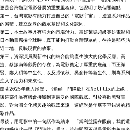
更是台灣類型電影發展的重要里程碑。它證明了幾個關鍵點：
第一，台灣電影有能力打造自己的「電影宇宙」，透過系列作品
的累積，建立深厚的觀眾基礎和文化認同。
第二，本土故事具有強大的市場潛力。當好萊塢超級英雄電影和
日本動畫席捲全球時，真正能夠打動台灣觀眾的，往往是那些貼
近土地、反映現實的故事。
第三，資深演員與新生代的結合能夠產生強大的化學反應。高
捷、蔡振南等戲骨的存在，為電影奠定了厚重的底蘊；而王識
賢、鄭人碩等中生代，以及張懷秋、吳念軒等新生代，則為系列
注入了活力和未來性。
隨著2025年進入尾聲，《角頭：鬥陣欸》在Netflix的上線，
讓這部作品有機會接觸到更廣泛的國際觀眾。對於喜歡黑幫電
影、對台灣文化感興趣的觀眾來說，這絕對是年底不容錯過的精
彩作品。
最後，用電影中的一句話作為結束：「當利益擺在眼前，我們還
能稱呼彼此一聲『鬥陣欸』嗎？」這個問題不僅是電影中角頭老