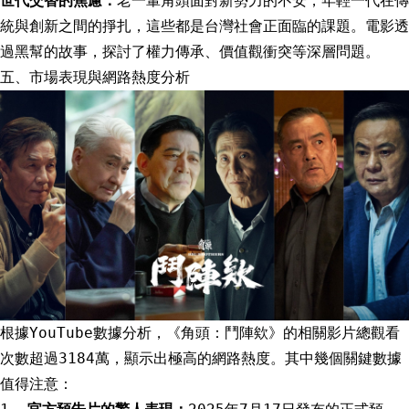
世代交替的焦慮：
老一輩角頭面對新勢力的不安，年輕一代在傳
統與創新之間的掙扎，這些都是台灣社會正面臨的課題。電影透
過黑幫的故事，探討了權力傳承、價值觀衝突等深層問題。
五、市場表現與網路熱度分析
根據YouTube數據分析，《角頭：鬥陣欸》的相關影片總觀看
次數超過3184萬，顯示出極高的網路熱度。其中幾個關鍵數據
值得注意：