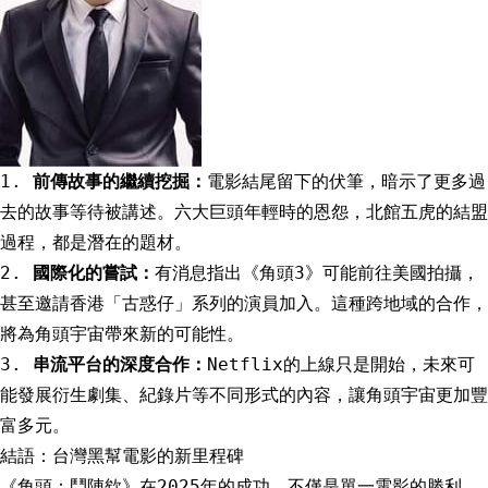
1.
前傳故事的繼續挖掘：
電影結尾留下的伏筆，暗示了更多過
去的故事等待被講述。六大巨頭年輕時的恩怨，北館五虎的結盟
過程，都是潛在的題材。
2.
國際化的嘗試：
有消息指出《角頭3》可能前往美國拍攝，
甚至邀請香港「古惑仔」系列的演員加入。這種跨地域的合作，
將為角頭宇宙帶來新的可能性。
3.
串流平台的深度合作：
Netflix的上線只是開始，未來可
能發展衍生劇集、紀錄片等不同形式的內容，讓角頭宇宙更加豐
富多元。
結語：台灣黑幫電影的新里程碑
《角頭：鬥陣欸》在2025年的成功，不僅是單一電影的勝利，