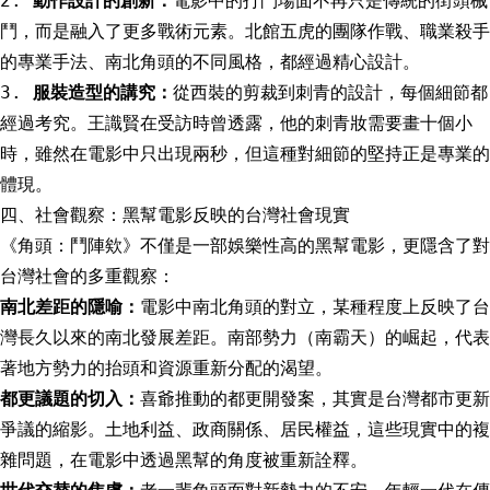
2.
動作設計的創新：
電影中的打鬥場面不再只是傳統的街頭械
鬥，而是融入了更多戰術元素。北館五虎的團隊作戰、職業殺手
的專業手法、南北角頭的不同風格，都經過精心設計。
3.
服裝造型的講究：
從西裝的剪裁到刺青的設計，每個細節都
經過考究。王識賢在受訪時曾透露，他的刺青妝需要畫十個小
時，雖然在電影中只出現兩秒，但這種對細節的堅持正是專業的
體現。
四、社會觀察：黑幫電影反映的台灣社會現實
《角頭：鬥陣欸》不僅是一部娛樂性高的黑幫電影，更隱含了對
台灣社會的多重觀察：
南北差距的隱喻：
電影中南北角頭的對立，某種程度上反映了台
灣長久以來的南北發展差距。南部勢力（南霸天）的崛起，代表
著地方勢力的抬頭和資源重新分配的渴望。
都更議題的切入：
喜爺推動的都更開發案，其實是台灣都市更新
爭議的縮影。土地利益、政商關係、居民權益，這些現實中的複
雜問題，在電影中透過黑幫的角度被重新詮釋。