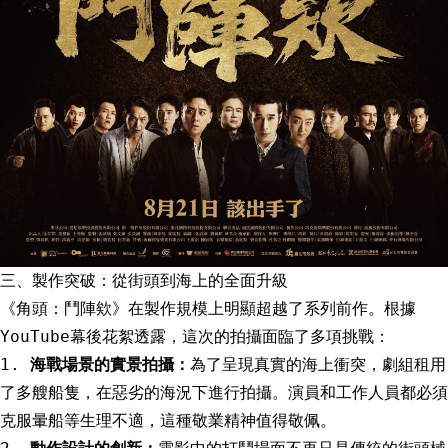
三、製作突破：從街頭到海上的全面升級
《角頭：鬥陣欸》在製作規模上明顯超越了系列前作。根據
YouTube幕後花絮透露，這次的拍攝面臨了多項挑戰：
1.
海戰場景的實景拍攝：
為了呈現真實的海上衝突，劇組租用
了多艘船隻，在惡劣的海況下進行拍攝。演員和工作人員都必須
克服暈船等生理不適，這種敬業精神值得敬佩。