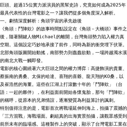
巨頭、超過15位實力派演員的黑幫史詩，究竟如何成為2025年
最具代表性的台灣電影之一？讓我們從多個角度深入解析。
一、劇情深度解析：角頭宇宙的承先啟後
《角頭：鬥陣欸》的故事時間點設定在《角頭－大橋頭》事件之
後，隨著關鍵人物Michael的離開，台灣角頭勢力陷入權力真
空期。這個設定巧妙地承接了前作，同時為新的衝突埋下伏筆。
北部角頭版圖開始動搖，南部勢力則蠢蠢欲動，一場跨越濁水溪
的南北大戰一觸即發。
電影的核心圍繞著六大巨頭之間的權力博弈：高捷飾演的貴董、
蔡振南的勇桑、太保的哈達、喜翔的喜爺、龍天翔的KO桑，以
及崔浩然的海董。這些在江湖上打滾數十年的「鬥陣欸」（台
語：一起的夥伴），在利益面前開始各懷鬼胎，那句「鬥陣欸」
的稱呼，從原本的兄弟情誼，逐漸變質為利益算計的諷刺。
特別值得注意的是，電影首次將戰場延伸到海上，拍攝了震撼的
「三方混戰」海戰場面。劇組真的出海實景拍攝，讓觀眾感受到
前所未有的臨場感。這種製作上的突破，顯示了台灣電影工業在