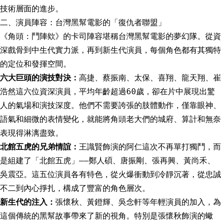
技術層面的進步。
二、演員陣容：台灣黑幫電影的「復仇者聯盟」
《角頭：鬥陣欸》的卡司陣容堪稱台灣黑幫電影的夢幻隊。從資
深戲骨到中生代實力派，再到新生代演員，每個角色都有其獨特
的定位和發揮空間。
六大巨頭的演技對決：
高捷、蔡振南、太保、喜翔、龍天翔、崔
浩然這六位資深演員，平均年齡超過60歲，卻在片中展現出驚
人的氣場和演技深度。他們不需要誇張的肢體動作，僅靠眼神、
語氣和細微的表情變化，就能將角頭老大們的城府、算計和無奈
表現得淋漓盡致。
北館五虎的兄弟情誼：
王識賢飾演的阿仁這次不再單打獨鬥，而
是組建了「北館五虎」——鄭人碩、唐振剛、張再興、黃尚禾、
吳震亞。這五位演員各有特色，從火爆衝動到冷靜沉著，從忠誠
不二到內心掙扎，構成了豐富的角色層次。
新生代的注入：
張懷秋、黃鐙輝、吳念軒等年輕演員的加入，為
這個傳統的黑幫故事帶來了新的視角。特別是張懷秋飾演的蠍