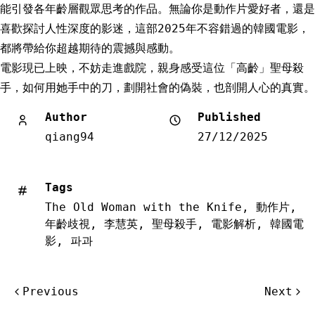
能引發各年齡層觀眾思考的作品。無論你是動作片愛好者，還是
喜歡探討人性深度的影迷，這部2025年不容錯過的韓國電影，
都將帶給你超越期待的震撼與感動。
電影現已上映，不妨走進戲院，親身感受這位「高齡」聖母殺
手，如何用她手中的刀，劃開社會的偽裝，也剖開人心的真實。
Author
Published
qiang94
27/12/2025
Tags
The Old Woman with the Knife
,
動作片
,
年齡歧視
,
李慧英
,
聖母殺手
,
電影解析
,
韓國電
影
,
파과
文
Previous
Next
章