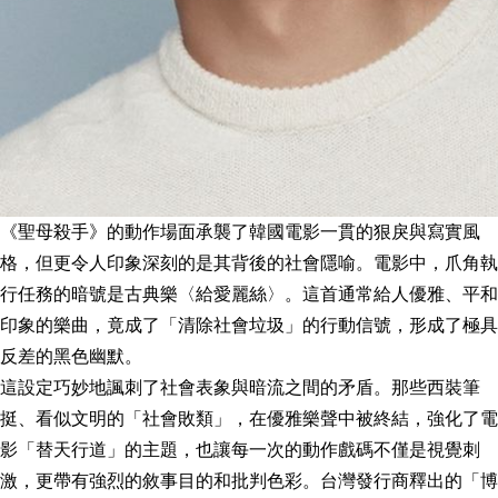
《聖母殺手》的動作場面承襲了韓國電影一貫的狠戾與寫實風
格，但更令人印象深刻的是其背後的社會隱喻。電影中，爪角執
行任務的暗號是古典樂〈給愛麗絲〉。這首通常給人優雅、平和
印象的樂曲，竟成了「清除社會垃圾」的行動信號，形成了極具
反差的黑色幽默。
這設定巧妙地諷刺了社會表象與暗流之間的矛盾。那些西裝筆
挺、看似文明的「社會敗類」，在優雅樂聲中被終結，強化了電
影「替天行道」的主題，也讓每一次的動作戲碼不僅是視覺刺
激，更帶有強烈的敘事目的和批判色彩。台灣發行商釋出的「博