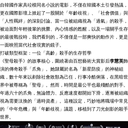
自韓國作家具竝模同名小說的電影，不僅在韓國本土引發熱議，
更在國際影壇上掀起了一股關於「年齡歧視」、「社會價值」與
「人性羈絆」的深刻討論。當一位被組織視為「過氣」的殺手，
被迫面對年輕後輩的挑釁、內心情感的甦醒，以及一場關乎生存
的最後戰役時，我們看到的，不僅僅是一部爽快的動作片，更是
一面映照當代社會現實的鏡子。
打破類型框架：一位「高齡」殺手的生存哲學
《聖母殺手》的故事核心，圍繞著由百想藝術大賞影后
李慧英
飾
演的傳奇殺手「爪角」。她隸屬於名為「新星防疫」的神秘組
織，數十年來以剷除社會敗類為己任，行事冷酷俐落，在黑暗世
界中被尊稱為「聖母」。然而，時間是最公平也最殘酷的對手。
年過六十的爪角，無論體力、反應速度都開始下滑，逐漸被組織
視為需要汰換的「過時資產」。這種設定，巧妙地將職場中常見
的「中年危機」與「年齡歧視」議題，移植到了刀光劍影的殺手
世界。