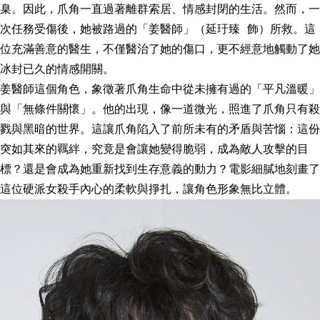
臬。因此，爪角一直過著離群索居、情感封閉的生活。然而，一
次任務受傷後，她被路過的「姜醫師」（延玗臻 飾）所救。這
位充滿善意的醫生，不僅醫治了她的傷口，更不經意地觸動了她
冰封已久的情感開關。
姜醫師這個角色，象徵著爪角生命中從未擁有過的「平凡溫暖」
與「無條件關懷」。他的出現，像一道微光，照進了爪角只有殺
戮與黑暗的世界。這讓爪角陷入了前所未有的矛盾與苦惱：這份
突如其來的羈絆，究竟是會讓她變得脆弱，成為敵人攻擊的目
標？還是會成為她重新找到生存意義的動力？電影細膩地刻畫了
這位硬派女殺手內心的柔軟與掙扎，讓角色形象無比立體。