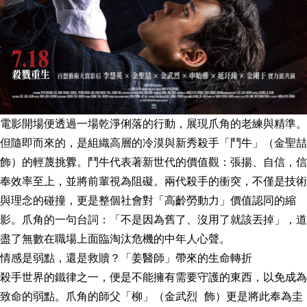
電影開場便透過一場乾淨俐落的行動，展現爪角的老練與精準。
但隨即而來的，是組織高層的冷漠與新秀殺手「鬥牛」（金聖喆
飾）的輕蔑挑釁。鬥牛代表著新世代的價值觀：張揚、自信，信
奉效率至上，並將前輩視為阻礙。兩代殺手的衝突，不僅是技術
與理念的碰撞，更是整個社會對「高齡勞動力」價值認同的縮
影。爪角的一句台詞：「不是因為舊了、沒用了就該丟掉」，道
盡了無數在職場上面臨淘汰危機的中年人心聲。
情感是弱點，還是救贖？「姜醫師」帶來的生命轉折
殺手世界的鐵律之一，便是不能擁有需要守護的東西，以免成為
致命的弱點。爪角的師父「柳」（金武烈 飾）更是將此奉為圭