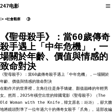
Skip
247电影
to
content
社會觀察
《聖母殺手》：當60歲傳奇
殺手遇上「中年危機」，一
場關於年齡、價值與情感的
致命對決
《聖母殺手》：當60歲傳奇殺手遇上「中年危機」，一場關於
年齡、價值與情感的致命對決
在動作片的世界裡，主角往往是身手矯健、顏值巔峰的年輕男
女。然而，2025年橫空出世的韓國電影《聖母殺手》（The
Old Woman with the Knife，韓文原名：파과），卻大膽
地將鏡頭對準了一位年過六十的傳奇女殺手「爪角」。這部改編