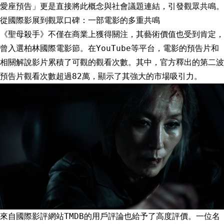
愛座預告」更是直接將此概念與社會議題連結，引發觀眾共鳴。
從國際影展到觀眾口碑：一部電影的多重共鳴
《聖母殺手》不僅在商業上獲得關注，其藝術價值也受到肯定，
曾入選柏林國際電影節。在YouTube等平台，電影的預告片和
相關解說影片累積了可觀的觀看次數。其中，官方釋出的第二波
預告片觀看次數超過82萬，顯示了其強大的市場吸引力。
來自國際影評網站TMDB的用戶評論也給予了高度評價。一位名