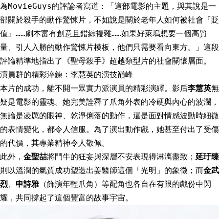
為MovieGuys的評論者寫道：「這部電影的主題，與其說是一
部關於殺手的動作驚悚片，不如說是關於老年人如何被社會『貶
值』……劇本富有創意且錯綜複雜……如果好萊塢想要一個高質
量、引人入勝的動作驚悚片模板，他們只需要看向東方。」這段
評論精準地指出了《聖母殺手》超越類型片的社會關懷層面。
演員群的精彩淬鍊：李慧英的演技巔峰
本片的成功，離不開一眾實力派演員的精彩演繹。影后
李慧英
無
疑是電影的靈魂。她完美詮釋了爪角外表的冷硬與內心的波瀾，
無論是凌厲的眼神、乾淨俐落的動作，還是面對情感波動時細微
的表情變化，都令人信服。為了演出動作戲，她甚至付出了受傷
的代價，其專業精神令人敬佩。
此外，
金聖喆
將鬥牛的狂妄與深層不安表現得淋漓盡致；
延玗臻
則以溫潤的氣質成功塑造出姜醫師這個「光明」的象徵；而
金武
烈
、
申詩雅
（飾演年輕爪角）等配角也各自在有限的戲份中閃
耀，共同撐起了這個豐富的故事宇宙。