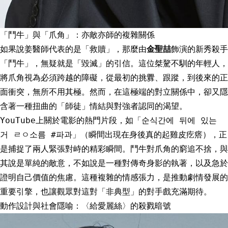
「鬥牛」與「爪角」：亦敵亦師的複雜關係
如果說姜醫師代表的是「救贖」，那麼由
金聖喆
飾演的新秀殺手
「鬥牛」，無疑就是「毀滅」的引信。這位桀驁不馴的年輕人，
將爪角視為必須跨越的障礙，從最初的挑釁、跟蹤，到後來的正
面衝突，無所不用其極。然而，在這極端的對立關係中，卻又隱
含著一種扭曲的「師徒」情結與對強者認同的渴望。
YouTube上關於電影的熱門片段，如「순식간에 뒤에 있는
거 ㄹㅇ소름 #파과」（瞬間出現在身後真的起雞皮疙瘩），正
是捕捉了兩人緊張對峙的精彩瞬間。鬥牛對爪角的窮追不捨，與
其說是單純的敵意，不如說是一種對傳奇身影的執著，以及急於
證明自己價值的焦慮。這種複雜的情感張力，是推動劇情發展的
重要引擎，也讓觀眾對這對「非典型」的對手戲充滿期待。
動作設計與社會隱喻：〈給愛麗絲〉的殺戮暗號