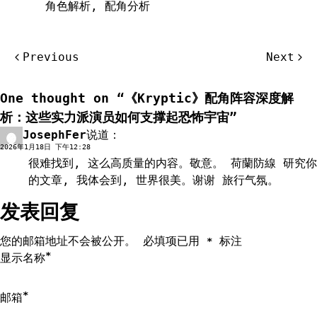
角色解析
,
配角分析
文
Previous
Next
章
导
One thought on “
《Kryptic》配角阵容深度解
航
析：这些实力派演员如何支撑起恐怖宇宙
”
JosephFer
说道：
回复
2026年1月18日 下午12:28
很难找到, 这么高质量的内容。敬意。
荷蘭防線
研究你
的文章, 我体会到, 世界很美。谢谢 旅行气氛。
发表回复
您的邮箱地址不会被公开。
必填项已用
标注
*
*
显示名称
*
邮箱