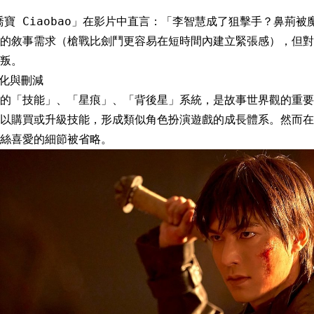
道「喬寶 Ciaobao」在影片中直言：「李智慧成了狙擊手？鼻荊
的敘事需求（槍戰比劍鬥更容易在短時間內建立緊張感），但對
叛。
簡化與刪減
妙的「技能」、「星痕」、「背後星」系統，是故事世界觀的重要
以購買或升級技能，形成類似角色扮演遊戲的成長體系。然而在
絲喜愛的細節被省略。