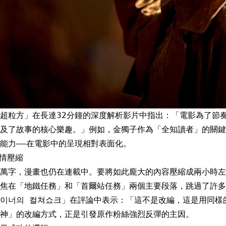
er「超粒方」在長達32分鐘的深度解析影片中指出：「電影為了
及了故事的核心樂趣。」例如，金獨子作為「全知讀者」的關鍵
能力——在電影中的呈現相對表面化。
劇情壓縮
萬字，漫畫也仍在連載中。要將如此龐大的內容壓縮成兩小時左
聚焦在「地鐵任務」和「首爾站任務」兩個主要段落，跳過了許多
이너의 컬쳐쇼크」在評論中表示：「這不是改編，這是用同樣
神」的改編方式，正是引發原作粉絲強烈反彈的主因。