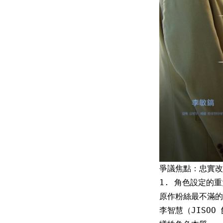
爭議焦點：忠實改
1. 角色設定的
原作粉絲最不滿的
李智慧（JISO