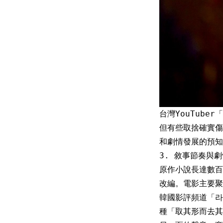
台灣YouTub
但有些取捨確實傷
和劇情發展的預知
3. 敘事節奏與
原作小說長達數百
改編。電影主要
韓國影評頻道「라
種「取其形而去其