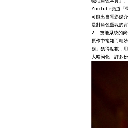
犧牲角色本質」。
YouTube頻
可能出自電影媒介
是對角色靈魂的背
2. 技能系統的
原作中複雜而精
務」獲得點數，用
大幅簡化，許多粉