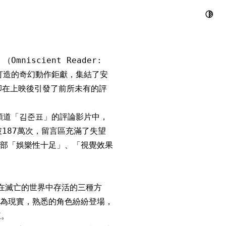
為何原作粉暴
niscient Reader:
圜打造的奇幻動作鉅獻，集結了安
司，卻在上映後引發了前所未有的評
e頻道「김준표」的評論影片中，
187萬次，留言區充滿了失望
部「娛樂性十足」、「視覺效果
在滅亡的世界中存活的三種方
為現實，熟悉的角色紛紛登場，
來。