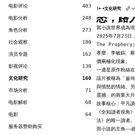
电
《全知
Skip
影
电影评论
403
文化研究
to
怒，路
content
电影分析
248
當小說世界成為現
角色分析
273
2025年7月23
社会观察
180
The Prop
孝燮、李敏鎬、蔡秀
演员专题
162
價兩極化現象。
影视评论
130
一邊是原作粉絲在
文化研究
160
該片被稱為「올해
與憤怒的情緒。另
市场分析
71
震撼」的商業大片
电影解析
68
故事核心：平凡讀
《全知讀者視角》
电影
64
法》的唯一讀者。
服务器赞助购买
而小說的主角——