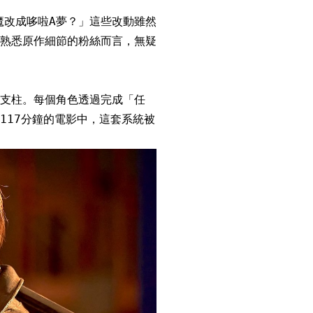
被魔改成哆啦A夢？」這些改動雖然
熟悉原作細節的粉絲而言，無疑
支柱。每個角色透過完成「任
117分鐘的電影中，這套系統被