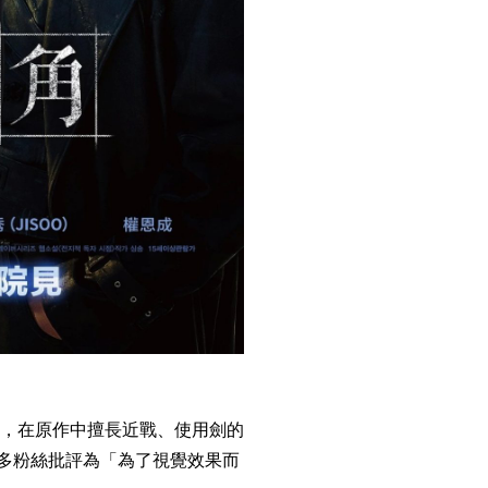
，在原作中擅長近戰、使用劍的
許多粉絲批評為「為了視覺效果而