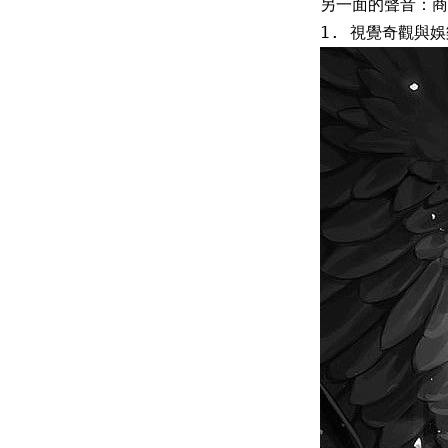
另一面的聲音：商
1. 視覺奇觀與