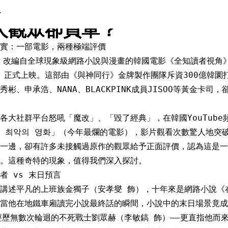
讀者視角》真人版爭議解析：
人觀眾卻買單？
實：一部電影，兩種極端評價
日，改編自全球現象級網路小說與漫畫的韓國電影《全知讀者視角》（Om
hecy）正式上映。這部由《與神同行》金牌製作團隊斥資300億韓
彬、申承浩、NANA、BLACKPINK成員JISOO等黃金卡
各大社群平台怒吼「魔改」、「毀了經典」，在韓國YouTub
 최악의 영화」（今年最爛的電影），影片觀看次數驚人地突破
一邊，卻有許多未接觸過原作的觀眾給予正面評價，認為這是一
。這種奇特的現象，值得我們深入探討。
者 vs 末日預言
講述平凡的上班族金獨子（安孝燮 飾），十年來是網路小說《
當他在地鐵車廂讀完小說最終話的瞬間，小說中的末日場景竟成
經歷無數次輪迴的不死戰士劉眾赫（李敏鎬 飾）——更直指他而