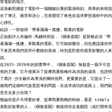
育電影的地方。
這張劇照捕捉了電影中一場關鍵比賽的緊張時刻。馬蒂的表情混
合了專注、痛苦和決心，完美體現了角色在追求夢想過程中的內
心掙扎。
結語：一部值得「帶著滿滿一搖鹽」觀看的電影
正如影評人布倫特·馬錢特所說，《橫衝直闖》是那種必須「帶
著滿滿一搖鹽」來觀看的電影。它可能娛樂你，但也應該讓你停
下來思考我們崇拜什麼樣的英雄，特別是對那些易受影響的人來
說。
在2025-2026年的頒獎季中，《橫衝直闖》無疑是一股不可忽
視的力量。它不僅展示了提摩西夏勒梅作為演員的成長，也證明
了喬許·沙夫戴作為導演的獨特視野。更重要的是，它提出了一
個我們這個時代急需思考的問題：在追求成功的道路上，我們願
意失去多少自我？
無論你是乒乓球愛好者、提摩西夏勒梅的粉絲，還是 simply
喜歡好故事的人，《橫衝直闖》都值得你走進戲院（或打開串流