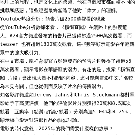
地理上的旅程，也是文化上的跨越。他在每個城市都面臨不同的
挑戰和誘惑，這些經歷最終塑造了他對「偉大」的理解。
YouTube熱度分析：預告片破2500萬觀看的現象
從YouTube分析數據來看，《橫衝直闖》在網路上的熱度驚
人。A24官方頻道發布的預告片已獲得超過2500萬次觀看，而
teaser 也有超過1800萬次觀看。這些數字顯示電影在年輕觀
眾中的強大吸引力。
在中文市場，龍祥育樂官方頻道發布的預告片也獲得了超過56
萬次觀看，顯示電影在華語區的潛力。有趣的是，搜索「橫衝直
闖 片段」會出現大量不相關的內容，這可能與電影中文片名較
為常見有關，但也從側面反映了片名的傳播潛力。
知名影評頻道如Jeremy Jahns和Chris Stuckmann都對電
影給予了高度評價，他們的評論影片分別獲得20萬和8.5萬次
觀看，互動率（點讚+評論/觀看）分別高達5.04%和4.25%，
顯示核心影迷對這部作品的熱烈討論。
電影的時代意義：2025年的我們需要什麼樣的故事？