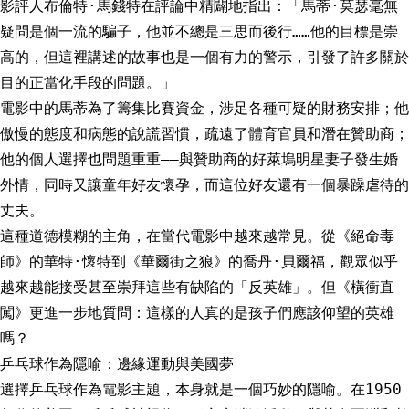
影評人布倫特·馬錢特在評論中精闢地指出：「馬蒂·莫瑟毫無
疑問是個一流的騙子，他並不總是三思而後行……他的目標是崇
高的，但這裡講述的故事也是一個有力的警示，引發了許多關於
目的正當化手段的問題。」
電影中的馬蒂為了籌集比賽資金，涉足各種可疑的財務安排；他
傲慢的態度和病態的說謊習慣，疏遠了體育官員和潛在贊助商；
他的個人選擇也問題重重——與贊助商的好萊塢明星妻子發生婚
外情，同時又讓童年好友懷孕，而這位好友還有一個暴躁虐待的
丈夫。
這種道德模糊的主角，在當代電影中越來越常見。從《絕命毒
師》的華特·懷特到《華爾街之狼》的喬丹·貝爾福，觀眾似乎
越來越能接受甚至崇拜這些有缺陷的「反英雄」。但《橫衝直
闖》更進一步地質問：這樣的人真的是孩子們應該仰望的英雄
嗎？
乒乓球作為隱喻：邊緣運動與美國夢
選擇乒乓球作為電影主題，本身就是一個巧妙的隱喻。在1950