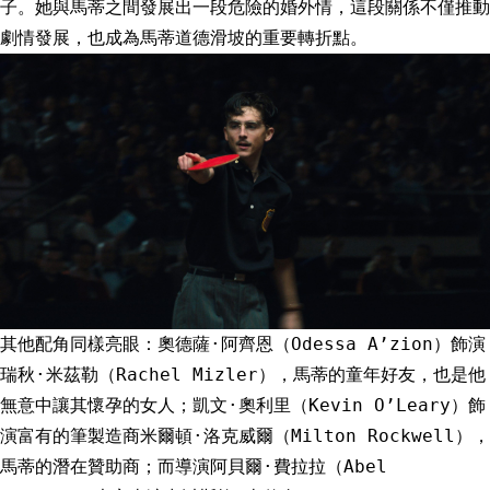
子。她與馬蒂之間發展出一段危險的婚外情，這段關係不僅推動
劇情發展，也成為馬蒂道德滑坡的重要轉折點。
其他配角同樣亮眼：奧德薩·阿齊恩（Odessa A’zion）飾演
瑞秋·米茲勒（Rachel Mizler），馬蒂的童年好友，也是他
無意中讓其懷孕的女人；凱文·奧利里（Kevin O’Leary）飾
演富有的筆製造商米爾頓·洛克威爾（Milton Rockwell），
馬蒂的潛在贊助商；而導演阿貝爾·費拉拉（Abel