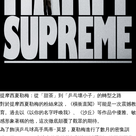
提摩西夏勒梅：從「甜茶」到「乒乓壞小子」的轉型之路
對於提摩西夏勒梅的粉絲來說，《橫衝直闖》可能是一次震撼教
育。過去以《以你的名字呼喚我》、《沙丘》等作品中優雅、敏
感形象著稱的他，這次徹底顛覆了觀眾的期待。
為了飾演乒乓球高手馬蒂·莫瑟，夏勒梅進行了數月的密集訓