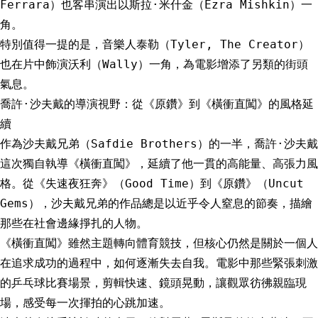
Ferrara）也客串演出以斯拉·米什金（Ezra Mishkin）一
角。
特別值得一提的是，音樂人泰勒（Tyler, The Creator）
也在片中飾演沃利（Wally）一角，為電影增添了另類的街頭
氣息。
喬許·沙夫戴的導演視野：從《原鑽》到《橫衝直闖》的風格延
續
作為沙夫戴兄弟（Safdie Brothers）的一半，喬許·沙夫戴
這次獨自執導《橫衝直闖》，延續了他一貫的高能量、高張力風
格。從《失速夜狂奔》（Good Time）到《原鑽》（Uncut
Gems），沙夫戴兄弟的作品總是以近乎令人窒息的節奏，描繪
那些在社會邊緣掙扎的人物。
《橫衝直闖》雖然主題轉向體育競技，但核心仍然是關於一個人
在追求成功的過程中，如何逐漸失去自我。電影中那些緊張刺激
的乒乓球比賽場景，剪輯快速、鏡頭晃動，讓觀眾彷彿親臨現
場，感受每一次揮拍的心跳加速。