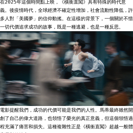
在2025年這個時間點上映，《橫衝直闖》具有特殊的時代意
義。後疫情時代，全球經濟不確定性增加，社會流動性降低，許
多人對「美國夢」的信仰動搖。在這樣的背景下，一個關於不惜
一切代價追求成功的故事，既是一種逃避，也是一種反思。
電影提醒我們，成功的代價可能是我們的人性。馬蒂最終雖然開
創了自己的偉大道路，也領悟了榮光的真正意義，但這個領悟過
程充滿了痛苦和損失。這種複雜性正是《橫衝直闖》超越一般體