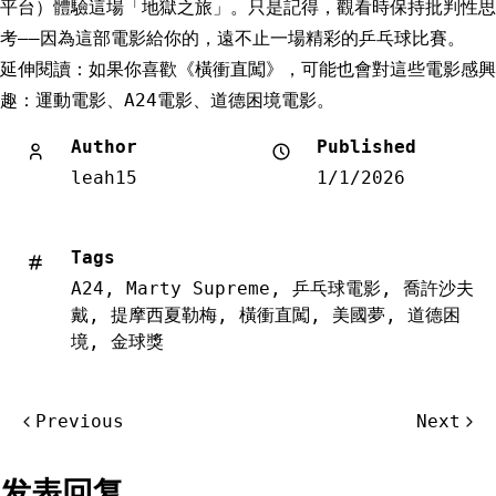
平台）體驗這場「地獄之旅」。只是記得，觀看時保持批判性思
考——因為這部電影給你的，遠不止一場精彩的乒乓球比賽。
延伸閱讀：如果你喜歡《橫衝直闖》，可能也會對這些電影感興
趣：運動電影、A24電影、道德困境電影。
Author
Published
leah15
1/1/2026
Tags
A24
,
Marty Supreme
,
乒乓球電影
,
喬許沙夫
戴
,
提摩西夏勒梅
,
橫衝直闖
,
美國夢
,
道德困
境
,
金球獎
文
Previous
Next
章
导
发表回复
航