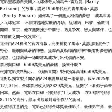
電影靈感源自美國乒乓球傳奇人物馬蒂·雷斯曼（Marty
Reisman）的故事，講述1950年代紐約青年馬蒂·莫瑟
（Marty Mauser）如何為了一個無人相信的夢想——成為世界
乒乓球冠軍——不惜穿越地獄般的考驗。從紐約、巴黎、倫敦到
開羅、東京，他在無數挫折中前行，遇見摯友、戀人與夥伴，也
在勝敗之間一次次重生。
這張由A24釋出的官方海報，完美捕捉了馬蒂·莫瑟那種混合了
野心、脆弱與執著的神態。提摩西夏勒梅的眼神中既有對夢想的
渴望，也隱藏著一絲即將為成功付出代價的不安。
票房與口碑：6500萬美元的豪賭，換來什麼？
根據電影資料顯示，《橫衝直闖》製作預算高達6500萬美元，
這對以獨立製片聞名的A24來說無疑是一場豪賭。截至2025年
12月31日，全球票房收入約2829萬美元，從數字上看似乎尚未
回本。然而，電影在口碑上卻獲得了巨大成功——在39票中獲得
8.115的高分，顯示出觀眾對這部作品的認可。
更值得注意的是，電影已獲得金球獎最佳影片、最佳男主角、最