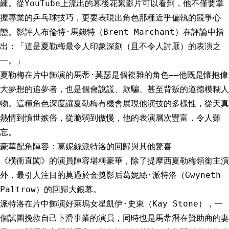
練。從YouTube上流出的幕後花絮影片可以看到，他不僅要掌
握專業的乒乓球技巧，更要表現出角色那種近乎偏執的競爭心
態。影評人布倫特·馬錢特（Brent Marchant）在評論中指
出：「這是夏勒梅最令人印象深刻（且不令人討厭）的表演之
一。」
夏勒梅在片中飾演的馬蒂·莫瑟是個複雜的角色——他既是懷抱偉
大夢想的追夢者，也是個會說謊、欺騙、甚至背叛的道德模糊人
物。這種角色深度讓夏勒梅有機會展現他演技的多樣性，從天真
熱情到憤世嫉俗，從脆弱到傲慢，他的表演層次豐富，令人難
忘。
豪華配角陣容：葛妮絲派特洛的回歸與其他驚喜
《橫衝直闖》的演員陣容堪稱豪華，除了提摩西夏勒梅領銜主演
外，最引人注目的莫過於金獎影后葛妮絲·派特洛（Gwyneth
Paltrow）的回歸大銀幕。
派特洛在片中飾演好萊塢女星凱伊·史東（Kay Stone），一
個試圖挽救自己下滑事業的演員，同時也是馬蒂潛在贊助商的妻