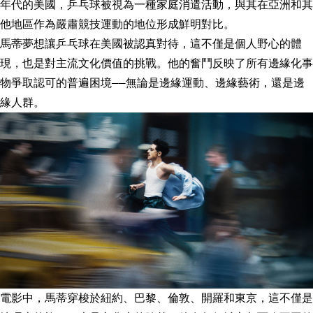
年代的美國，乒乓球被視為一種家庭消遣活動，與其在亞洲和其
他地區作為嚴肅競技運動的地位形成鮮明對比。
馬蒂夢想讓乒乓球在美國被認真對待，這不僅是個人野心的體
現，也是對主流文化價值的挑戰。他的奮鬥反映了所有邊緣化事
物爭取認可的普遍困境——無論是邊緣運動、邊緣藝術，還是邊
緣人群。
電影中，馬蒂穿梭於紐約、巴黎、倫敦、開羅和東京，這不僅是