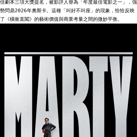
佳劇本三項大獎提名，被影評人譽為「年度最佳電影之一」，強
勢問鼎2026年奧斯卡。這種「叫好不叫座」的現象，恰恰反映
了《橫衝直闖》的藝術價值與商業考量之間的微妙平衡。