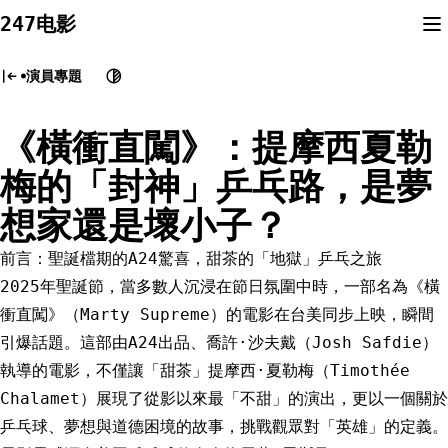
Skip
247电影
to
content
演員專題
《橫衝直闖》：提摩西夏勒
梅的「封神」乒乓路，是夢
想家還是壞小子？
前言：聖誕檔期的A24驚喜，甜茶的「地獄」乒乓之旅
2025年聖誕節，當多數人沉浸在節日氛圍中時，一部名為《橫
衝直闖》（Marty Supreme）的電影在台美同步上映，瞬間
引爆話題。這部由A24出品、喬許·沙夫戴（Josh Safdie）
執導的電影，不僅讓「甜茶」提摩西·夏勒梅（Timothée
Chalamet）展現了從影以來最「不甜」的演出，更以一個關於
乒乓球、夢想與道德困境的故事，挑戰觀眾對「英雄」的定義。