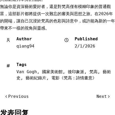
無論你是資深藝術愛好者，還是對梵高僅有模糊印象的普通觀
眾，這部影片都將提供一次難忘的審美與思想之旅。在2026年
的開端，讓自己沉浸於梵高的色彩與詩意中，或許能為新的一年
帶來不一樣的視角與靈感。
Author
Published
qiang94
2/1/2026
Tags
Van Gogh
,
國家美術館
,
後印象派
,
梵高
,
藝術
史
,
藝術紀錄片
,
電影《梵高：詩情畫意》
文
Previous
Next
章
导
发表回复
航