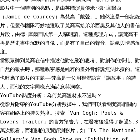
影片中一個特別的亮點，是由英國演員傑米·德·庫爾西
（Jamie de Courcey）為梵高「獻聲」。雖然這是一部紀錄
片，但製作團隊巧妙地選取了梵高寫給弟弟西奧及其他人的書信
片段，由德·庫爾西以第一人稱朗讀。這種處理方式，讓梵高不
再是歷史書中沉默的肖像，而是有了自己的聲音、語氣與情感溫
度。
當觀眾聽到梵高在信中描述他對色彩的思考、對創作的掙扎、對
自然的敬畏時，那種親密感是純粹的畫外音解說無法比擬的。這
也呼應了影片的主題——梵高是一位用視覺語言「講故事」的詩
人，而他的文字同樣充滿詩意與洞察。
YouTube熱度分析：為何梵高題材永不過時？
從影片附帶的YouTube分析數據中，我們可以看到梵高相關內
容在網絡上的持久熱度。搜索「Van Gogh: Poets &
Lovers trailer」的官方預告片，在發布後獲得了超過5.3
萬次觀看，而相關的展覽評測影片，如「Is The National
Gallery’s Van Gogh Show an ‘Exhibition of