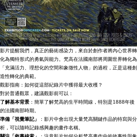
影片提醒我們，真正的藝術感染力，來自於創作者將內心世界轉
化為獨特形式的勇氣與能力。梵高在法國南部將周圍世界轉化為
「充滿活力、理想化的空間和象徵性人物」的過程，正是這種創
造性轉化的典範。
觀影指南：如何從這部紀錄片中獲得最大收穫？
對於普通觀眾，建議觀影前可以：
了解基本背景
：簡單了解梵高的生平時間線，特別是1888年後
的法國南部時期。
準備「視覺筆記」
：影片中會出現大量梵高關鍵作品的特寫與分
析，可以隨時記錄感興趣的畫作名稱。
關注「敘事線索」
：注意影片如何分析梵高畫作中的故事性與象