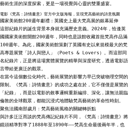
藝術生涯的深度探索，更是一場視覺與心靈的雙重盛宴。
電影《梵高：詩情畫意》官方中文版海報，呈現梵高藝術的詩意氛圍
國家美術館200週年獻禮：英國史上最大梵高展的銀幕延伸
這部紀錄片的誕生背景本身就充滿歷史意義。2024年，恰逢英
國國家美術館開館200週年，同時也是該館收藏首批梵高作品滿
100週年。為此，國家美術館策劃了英國有史以來規模最大的梵
高專題展覽「詩人與戀人」（Poets & Lovers）。而這部同
名紀錄片，正是將這場實體展覽的精華與深度研究，透過電影語
言帶給更廣泛的觀眾。
在當今這個數位化時代，藝術展覽的影響力早已突破物理空間的
限制。《梵高：詩情畫意》的成功之處在於，它不僅僅是展覽的
「紀錄」，而是以電影的敘事邏輯重新編排、深化，讓無法親臨
倫敦的全球觀眾，都能沉浸式地體驗梵高藝術的革命性時刻。
聚焦法國南部歲月：梵高藝術風格的關鍵轉折點
與許多泛泛而談的梵高傳記紀錄片不同，《梵高：詩情畫意》將
鏡頭精準對準了1888年至1890年——梵高生命最後兩年半，也