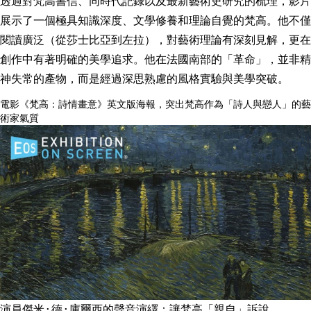
透過對梵高書信、同時代記錄以及最新藝術史研究的梳理，影片
展示了一個極具知識深度、文學修養和理論自覺的梵高。他不僅
閱讀廣泛（從莎士比亞到左拉），對藝術理論有深刻見解，更在
創作中有著明確的美學追求。他在法國南部的「革命」，並非精
神失常的產物，而是經過深思熟慮的風格實驗與美學突破。
電影《梵高：詩情畫意》英文版海報，突出梵高作為「詩人與戀人」的藝
術家氣質
演員傑米·德·庫爾西的聲音演繹：讓梵高「親自」訴說