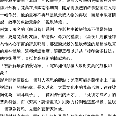
轉變為用畫筆「寫詩」的視覺詩人。策展人與藝術史學家在片中
詳細分析，梵高在法國南部期間，開始將強烈的敘事慾望注入每
一幅作品。他的畫布不再只是風景或人物的再現，而是承載著情
感、故事與象徵意義的「視覺詩篇」。
例如，著名的《向日葵》系列，在影片中被解讀為不僅是靜物
畫，更是梵高對友誼、熱情與生命力的禮讚；《星夜》則被詮釋
為他內心宇宙的詩意映射，那些漩渦般的星辰傳達的是超越現實
的精神體驗。這種解讀角度，讓觀眾得以超越「後印象派技法」
的技術層面，直抵梵高藝術的情感核心。
「被誤解最多的藝術家」：電影如何顛覆大眾對梵高的刻板印
象？
影片開篇便提出一個引人深思的觀點：梵高可能是藝術史上「最
被誤解」的藝術家。長久以來，大眾文化中的梵高形象，往往被
簡化為「割耳瘋子」、「貧困潦倒的天才」、「死後才成名」的
悲劇符號。而《梵高：詩情畫意》則致力於剝離這些標籤，呈現
一個更為複雜、立體的藝術家肖像。