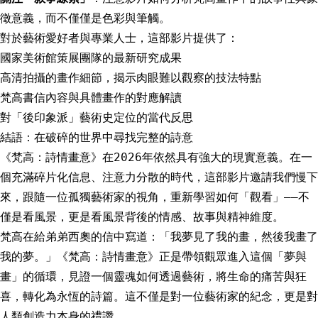
徵意義，而不僅僅是色彩與筆觸。
對於藝術愛好者與專業人士，這部影片提供了：
國家美術館策展團隊的最新研究成果
高清拍攝的畫作細節，揭示肉眼難以觀察的技法特點
梵高書信內容與具體畫作的對應解讀
對「後印象派」藝術史定位的當代反思
結語：在破碎的世界中尋找完整的詩意
《梵高：詩情畫意》在2026年依然具有強大的現實意義。在一
個充滿碎片化信息、注意力分散的時代，這部影片邀請我們慢下
來，跟隨一位孤獨藝術家的視角，重新學習如何「觀看」——不
僅是看風景，更是看風景背後的情感、故事與精神維度。
梵高在給弟弟西奧的信中寫道：「我夢見了我的畫，然後我畫了
我的夢。」《梵高：詩情畫意》正是帶領觀眾進入這個「夢與
畫」的循環，見證一個靈魂如何透過藝術，將生命的痛苦與狂
喜，轉化為永恆的詩篇。這不僅是對一位藝術家的紀念，更是對
人類創造力本身的禮讚。