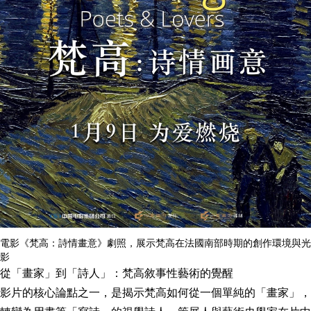
電影《梵高：詩情畫意》劇照，展示梵高在法國南部時期的創作環境與光
影
從「畫家」到「詩人」：梵高敘事性藝術的覺醒
影片的核心論點之一，是揭示梵高如何從一個單純的「畫家」，