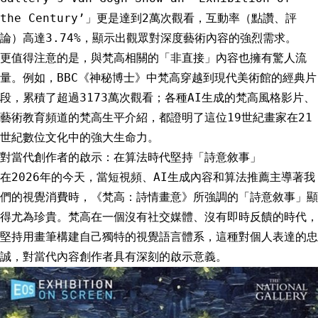
the Century’」更是達到2萬次觀看，互動率（點讚、評
論）高達3.74%，顯示出觀眾對深度藝術內容的強烈需求。
更值得注意的是，與梵高相關的「非直接」內容也擁有驚人流
量。例如，BBC《神秘博士》中梵高穿越到現代美術館的經典片
段，累積了超過3173萬次觀看；各種AI生成的梵高風格影片、
藝術教育頻道的梵高生平介紹，都證明了這位19世紀畫家在21
世紀數位文化中的強大生命力。
對當代創作者的啟示：在算法時代堅持「詩意敘事」
在2026年的今天，當短視頻、AI生成內容和算法推薦主導著我
們的視覺消費時，《梵高：詩情畫意》所強調的「詩意敘事」顯
得尤為珍貴。梵高在一個沒有社交媒體、沒有即時反饋的時代，
堅持用畫筆構建自己獨特的視覺語言體系，這種對個人表達的忠
誠，對當代內容創作者具有深刻的啟示意義。