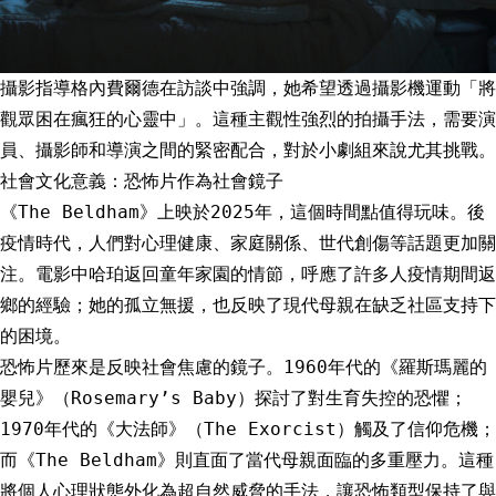
攝影指導格內費爾德在訪談中強調，她希望透過攝影機運動「將
觀眾困在瘋狂的心靈中」。這種主觀性強烈的拍攝手法，需要演
員、攝影師和導演之間的緊密配合，對於小劇組來說尤其挑戰。
社會文化意義：恐怖片作為社會鏡子
《The Beldham》上映於2025年，這個時間點值得玩味。後
疫情時代，人們對心理健康、家庭關係、世代創傷等話題更加關
注。電影中哈珀返回童年家園的情節，呼應了許多人疫情期間返
鄉的經驗；她的孤立無援，也反映了現代母親在缺乏社區支持下
的困境。
恐怖片歷來是反映社會焦慮的鏡子。1960年代的《羅斯瑪麗的
嬰兒》（Rosemary’s Baby）探討了對生育失控的恐懼；
1970年代的《大法師》（The Exorcist）觸及了信仰危機；
而《The Beldham》則直面了當代母親面臨的多重壓力。這種
將個人心理狀態外化為超自然威脅的手法，讓恐怖類型保持了與