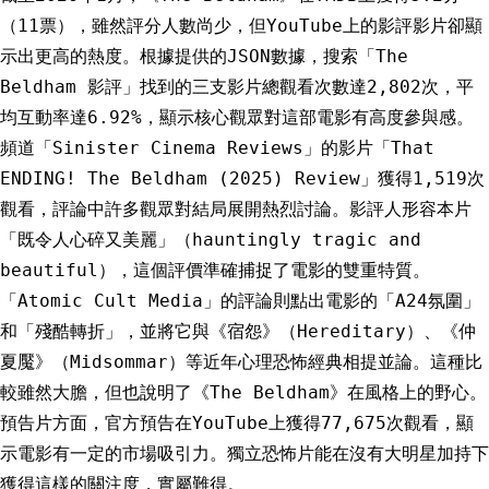
（11票），雖然評分人數尚少，但YouTube上的影評影片卻顯
示出更高的熱度。根據提供的JSON數據，搜索「The
Beldham 影評」找到的三支影片總觀看次數達2,802次，平
均互動率達6.92%，顯示核心觀眾對這部電影有高度參與感。
頻道「Sinister Cinema Reviews」的影片「That
ENDING! The Beldham (2025) Review」獲得1,519次
觀看，評論中許多觀眾對結局展開熱烈討論。影評人形容本片
「既令人心碎又美麗」（hauntingly tragic and
beautiful），這個評價準確捕捉了電影的雙重特質。
「Atomic Cult Media」的評論則點出電影的「A24氛圍」
和「殘酷轉折」，並將它與《宿怨》（Hereditary）、《仲
夏魘》（Midsommar）等近年心理恐怖經典相提並論。這種比
較雖然大膽，但也說明了《The Beldham》在風格上的野心。
預告片方面，官方預告在YouTube上獲得77,675次觀看，顯
示電影有一定的市場吸引力。獨立恐怖片能在沒有大明星加持下
獲得這樣的關注度，實屬難得。