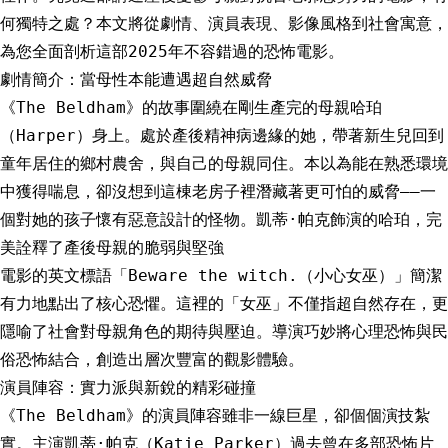
何獨特之處？本文將從劇情、演員表現、影像風格到社會寓意，
為您全面剖析這部2025年不容錯過的恐怖電影。
劇情簡介：當母性本能遭遇超自然威脅
《The Beldham》的故事圍繞在剛生產完的母親哈珀
（Harper）身上。處於產後精神病邊緣的她，帶著新生兒回到
童年居住的鄉村農舍，與自己的母親同住。本以為能在熟悉環境
中獲得喘息，卻沒想到這棟老房子裡潛藏著更可怕的威脅——一
個對她的孩子懷有惡意設計的怪物。凱蒂·帕克飾演的哈珀，完
美詮釋了產後母親的脆弱與堅強
電影的英文標語「Beware the witch.（小心女巫）」簡潔
有力地點出了核心恐懼。這裡的「女巫」不僅指超自然存在，更
隱喻了社會對母親角色的期待與壓迫。導演巧妙將心理恐怖與民
俗恐怖結合，創造出層次豐富的觀影體驗。
演員陣容：實力派與新銳的精彩碰撞
《The Beldham》的演員陣容雖非一線巨星，卻個個演技紮
實。主演凱蒂·帕克（Katie Parker）過去曾在多部恐怖片