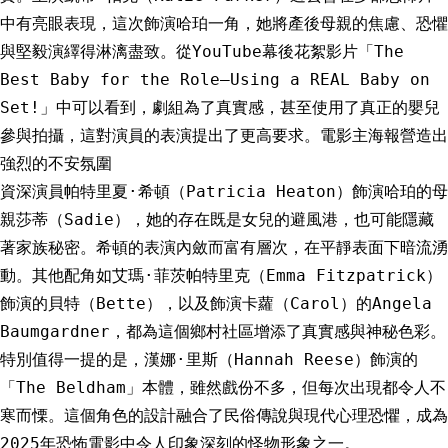
中有亮眼表現，這次飾演哈珀一角，她將產後母親的焦慮、恐懼
與堅毅演繹得淋漓盡致。從YouTube幕後花絮影片「The
Best Baby for the Role—Using a REAL Baby on
Set!」中可以看到，劇組為了真實感，甚至使用了真正的嬰兒
參與拍攝，這對演員的表演提出了更高要求。電影主海報營造出
強烈的不安氛圍
資深演員帕特里夏·希頓（Patricia Heaton）飾演哈珀的母
親莎蒂（Sadie），她的存在既是女兒的避風港，也可能隱藏
著家族秘密。希頓的表演內斂而富有層次，在平靜表面下暗流湧
動。其他配角如艾瑪·菲茨帕特里克（Emma Fitzpatrick）
飾演的貝特（Bette），以及飾演卡蘿（Carol）的Angela
Baumgardner，都為這個鄉村社區增添了真實感與神秘色彩。
特別值得一提的是，漢娜·里斯（Hannah Reese）飾演的
「The Beldham」本體，雖然戲份不多，但每次出現都令人不
寒而慄。這個角色的設計融合了民俗傳說與現代心理恐懼，成為
2025年恐怖電影中令人印象深刻的怪物形象之一。