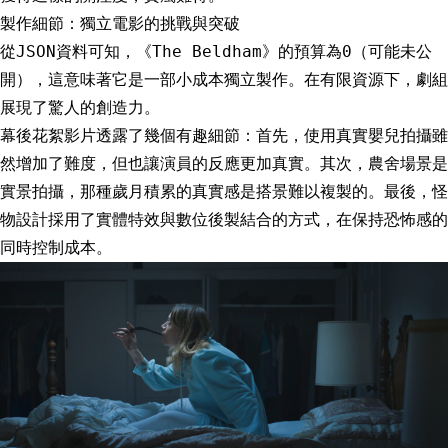
製作細節：獨立電影的挑戰與突破
從JSON資料可知，《The Beldham》的預算為0（可能未公
開），這意味著它是一部小成本獨立製作。在有限資源下，劇組
展現了驚人的創造力。
幕後花絮影片透露了幾個有趣細節：首先，使用真實嬰兒拍攝雖
然增加了難度，但也讓演員的反應更加真實。其次，農舍場景是
實景拍攝，那種歲月積累的真實感是搭景難以複製的。最後，怪
物設計採用了實體特效與數位後製結合的方式，在保持恐怖感的
同時控制成本。