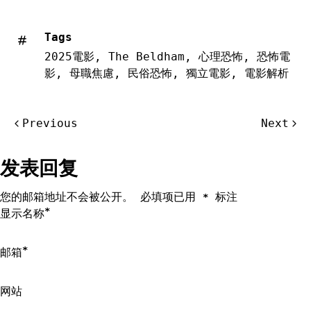
Tags
2025電影
,
The Beldham
,
心理恐怖
,
恐怖電
影
,
母職焦慮
,
民俗恐怖
,
獨立電影
,
電影解析
文
Previous
Next
章
导
发表回复
航
您的邮箱地址不会被公开。
必填项已用
标注
*
*
显示名称
*
邮箱
网站