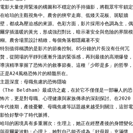
電影大量使用緊湊的構圖和不穩定的手持攝影，將觀眾牢牢鎖定
在哈珀的主觀視角中。農舍的狹窄走廊、低矮天花板、斑駁牆
壁，都成為壓迫感的來源。色彩方面，影片採用冷色調為主，偶
爾穿插溫暖的黃光，形成強烈對比，暗示著安全與危險的界限模
糊。農舍場景設計精緻，每個角落都隱藏著不安
特別值得稱讚的是影片的節奏控制。85分鐘的片長沒有任何冗
贅，從開場的平靜到逐漸升溫的緊張感，再到最後的高潮爆發，
導演精準掌握了恐怖片的敘事節奏。這種「少即是多」的哲學，
正是A24風格恐怖片的精髓所在。
主題深度：母職焦慮的恐怖隱喻
《The Beldham》最成功之處，在於它不僅僅是一部嚇人的恐
怖片，更是對母職、心理健康與家族傳承的深刻探討。在2020
年代後期，產後憂鬱、母職焦慮等話題越來越受到關注，這部電
影恰好擊中了時代脈搏。
哈珀的困境具有多重層次：生理上，她正在經歷產後的身體變化
與荷爾蒙波動；心理上，她對自己能否成為「好母親」充滿懷