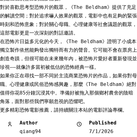
對於喜歡思考型恐怖片的觀眾，《The Beldham》提供了充足
的解讀空間；對於追求嚇人效果的觀眾，電影中也有足夠的緊張
時刻和恐怖意象；對於關心母職、心理健康等社會議題的觀眾，
這部電影更是一次深刻的對話邀請。
在恐怖片日益多元化的今天，《The Beldham》證明了小成本
獨立製作依然能夠發出獨特而有力的聲音。它可能不會在票房上
創造奇蹟，但很可能在未來幾年內，被恐怖片愛好者重新發現並
珍視——就像許多當初被低估的恐怖經典一樣。
如果你正在尋找一部不同於主流商業恐怖片的作品，如果你對母
職、心理健康或民俗恐怖感興趣，那麼《The Beldham》絕對
值得你花85分鐘沉浸其中。準備好被拖入那個鄉村農舍的陰暗
角落，面對那些我們寧願忽視的恐懼吧。
更多精彩恐怖電影推薦，請持續關注本站的電影評論專欄。
Author
Published
qiang94
7/1/2026