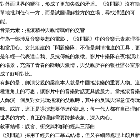
對外面世界的嚮往，形成了更加尖銳的矛盾。《沒問題》沒有簡
單地批判任何一方，而是試圖理解雙方的立場，尋找溝通的可
能。
音樂元素：搖滾精神與親情羈絆的交響
作為一部涉及音樂夢想的電影，《沒問題》中的音樂元素處理得
相當用心。女兒組建的「問題樂隊」不僅是劇情推進的工具，更
是年輕一代表達自我、反抗傳統的象徵。影片中樂隊在夜場演出
的場景，充滿了青春的躁動與激情，與父親所在的報社辦公室形
成了鮮明對比。
有趣的是，飾演父親的梁龍本人就是中國搖滾樂的重要人物。這
種選角上的巧思，讓影片中的音樂對話更具說服力。當搖滾音樂
人飾演一個反對女兒玩搖滾的父親時，其中的反諷與深意值得玩
味。或許，這正是導演想要傳達的訊息：每一代人都有自己理解
世界的方式，真正的理解需要跨越表象，深入內心。
敘事結構：誤會、衝突與和解的經典三部曲
《沒問題》採用了經典的三幕式結構，但又在細節處理上頗具新