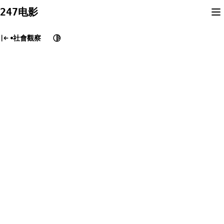
Skip
247电影
to
content
社會觀察