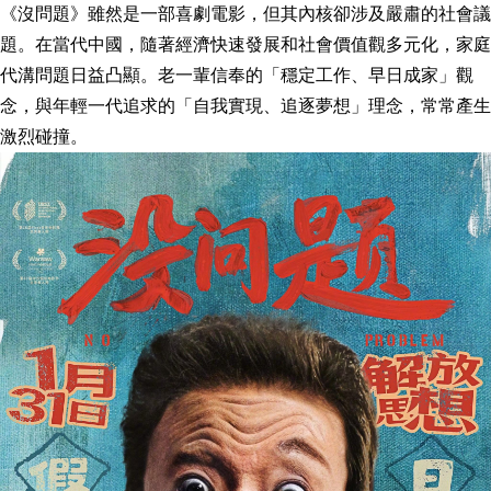
《沒問題》雖然是一部喜劇電影，但其內核卻涉及嚴肅的社會議
題。在當代中國，隨著經濟快速發展和社會價值觀多元化，家庭
代溝問題日益凸顯。老一輩信奉的「穩定工作、早日成家」觀
念，與年輕一代追求的「自我實現、追逐夢想」理念，常常產生
激烈碰撞。