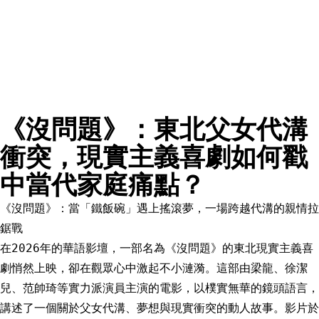
《沒問題》：東北父女代溝
衝突，現實主義喜劇如何戳
中當代家庭痛點？
《沒問題》：當「鐵飯碗」遇上搖滾夢，一場跨越代溝的親情拉
鋸戰
在2026年的華語影壇，一部名為《沒問題》的東北現實主義喜
劇悄然上映，卻在觀眾心中激起不小漣漪。這部由梁龍、徐潔
兒、范帥琦等實力派演員主演的電影，以樸實無華的鏡頭語言，
講述了一個關於父女代溝、夢想與現實衝突的動人故事。影片於