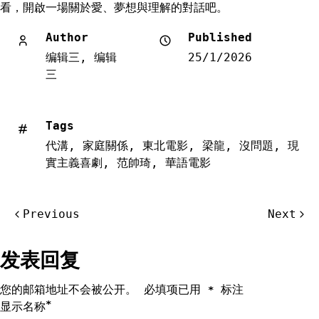
看，開啟一場關於愛、夢想與理解的對話吧。
Author
Published
编辑三, 编辑
25/1/2026
三
Tags
代溝
,
家庭關係
,
東北電影
,
梁龍
,
沒問題
,
現
實主義喜劇
,
范帥琦
,
華語電影
文
Previous
Next
章
导
发表回复
航
您的邮箱地址不会被公开。
必填项已用
标注
*
*
显示名称