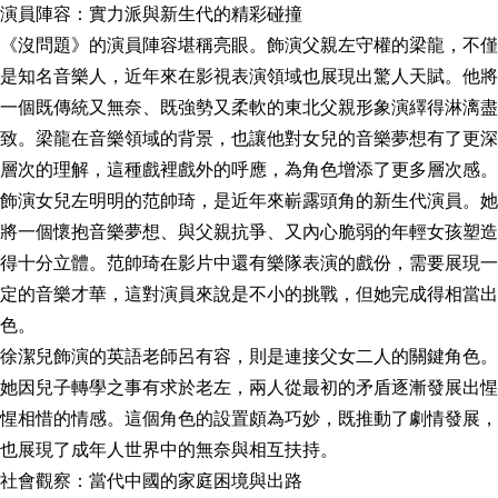
演員陣容：實力派與新生代的精彩碰撞
《沒問題》的演員陣容堪稱亮眼。飾演父親左守權的梁龍，不僅
是知名音樂人，近年來在影視表演領域也展現出驚人天賦。他將
一個既傳統又無奈、既強勢又柔軟的東北父親形象演繹得淋漓盡
致。梁龍在音樂領域的背景，也讓他對女兒的音樂夢想有了更深
層次的理解，這種戲裡戲外的呼應，為角色增添了更多層次感。
飾演女兒左明明的范帥琦，是近年來嶄露頭角的新生代演員。她
將一個懷抱音樂夢想、與父親抗爭、又內心脆弱的年輕女孩塑造
得十分立體。范帥琦在影片中還有樂隊表演的戲份，需要展現一
定的音樂才華，這對演員來說是不小的挑戰，但她完成得相當出
色。
徐潔兒飾演的英語老師呂有容，則是連接父女二人的關鍵角色。
她因兒子轉學之事有求於老左，兩人從最初的矛盾逐漸發展出惺
惺相惜的情感。這個角色的設置頗為巧妙，既推動了劇情發展，
也展現了成年人世界中的無奈與相互扶持。
社會觀察：當代中國的家庭困境與出路