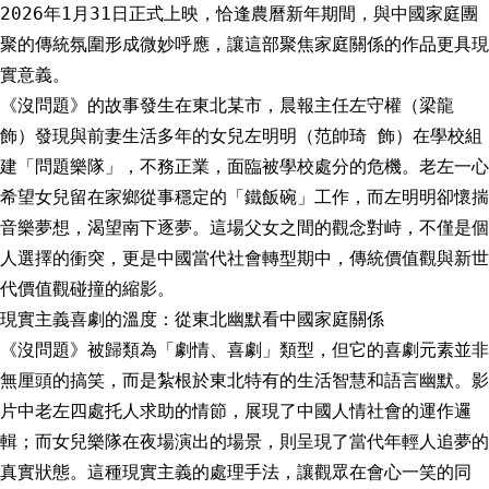
2026年1月31日正式上映，恰逢農曆新年期間，與中國家庭團
聚的傳統氛圍形成微妙呼應，讓這部聚焦家庭關係的作品更具現
實意義。
《沒問題》的故事發生在東北某市，晨報主任左守權（梁龍
飾）發現與前妻生活多年的女兒左明明（范帥琦 飾）在學校組
建「問題樂隊」，不務正業，面臨被學校處分的危機。老左一心
希望女兒留在家鄉從事穩定的「鐵飯碗」工作，而左明明卻懷揣
音樂夢想，渴望南下逐夢。這場父女之間的觀念對峙，不僅是個
人選擇的衝突，更是中國當代社會轉型期中，傳統價值觀與新世
代價值觀碰撞的縮影。
現實主義喜劇的溫度：從東北幽默看中國家庭關係
《沒問題》被歸類為「劇情、喜劇」類型，但它的喜劇元素並非
無厘頭的搞笑，而是紮根於東北特有的生活智慧和語言幽默。影
片中老左四處托人求助的情節，展現了中國人情社會的運作邏
輯；而女兒樂隊在夜場演出的場景，則呈現了當代年輕人追夢的
真實狀態。這種現實主義的處理手法，讓觀眾在會心一笑的同