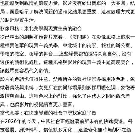
也能感受到親情的溫暖力量。影片沒有給出簡單的「大團圓」結
局，而是暗示了解決問題的過程比結果更重要，這種處理方式更
加貼近現實生活。
影像風格：東北美學與現實主義的融合
從已釋出的劇照和預告片來看，《沒問題》在影像風格上追求一
種樸實無華的現實主義美學。東北城市的街景、報社的辦公室、
學校的教室、夜場的舞台……這些場景都拍攝得真實自然，沒有
過多的藝術化處理。這種風格與影片的現實主義主題高度契合，
讓觀眾更容易代入劇情。
影片的色調也值得注意。父親所在的報社場景多採用冷色調，象
徵著傳統與束縛；女兒所在的樂隊場景則多採用暖色調，象徵著
激情與自由。這種色彩上的對比，強化了兩代人之間的觀念差
異，也讓影片的視覺語言更加豐富。
當代意義：在快速變遷的社會中尋找家庭平衡
在2026年的今天，中國社會正經歷著前所未有的快速變遷。科
技發展、經濟轉型、價值觀多元化……這些變化無時無刻不在衝