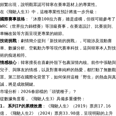
頻繁出現，說明觀眾認可韓寒在賽車題材上的專業性。
在《飛馳人生3》中，這種專業性預計將進一步升級：
國際賽事規格
：「沐塵100拉力賽」雖是虛構，但很可能參考了
WRC（世界拉力錦標賽）等頂級賽事，在賽道設計、比賽規則、
車輛改裝等方面呈現更專業的細節。
技術挑戰
：劇情簡介提到「新技術的挑戰」，可能涉及混動賽
車、數據分析、空氣動力學等現代賽車科技，這與韓寒本人對技
術的痴迷相符。
情感核心
：韓寒擅長在喜劇外殼下包裹深情內核。前作中張馳與
兒子、與隊友的情感，以及對賽車純粹的熱愛，都打動了無數觀
眾。第三部在國際化背景下，如何保持這種「野生」的熱血與真
誠，將是成敗關鍵。
市場分析：2026春節檔的「頭號種子」？
從數據角度看，《飛馳人生3》具備多重優勢：
1. 系列IP的累積效應
：《飛馳人生》（2019）票房17.16
億，《飛馳人生2》（2024）票房33.98億，呈現明顯的上升