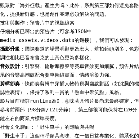
觀眾對「海外征戰」產生共鳴？此外，系列第三部如何避免套路
化，提供新鮮感，也是創作團隊必須解決的問題。
技術與製作：預告片中的視聽線索
仔細分析已釋出的預告片（可參考JSON中
media_assets.videos.data的鏈接），我們可以發現：
攝影升級
：國際賽道的場景明顯更為宏大，航拍鏡頭增多，色彩
調性相比巴音布魯克的土黃色更為多樣化。
音效設計
：引擎聲、輪胎摩擦聲等賽車音效更加細膩，預告片結
尾的音樂高潮處配合賽車衝線畫面，情緒渲染力強。
剪輯節奏
：快節奏剪輯中穿插人物特寫與幽默對話（如沈騰的標
誌性表情），保持了系列一貫的「熱血中帶笑點」風格。
影片目前標註runtime為0，意味著具體片長尚未最終確定，但
參考前兩部（98分鐘/121分鐘），第三部很可能保持在120分
鐘左右的商業片標準長度。
社會文化層面：「野生車手」的隱喻與共鳴
「野生車手」這個稱呼頗具意味。在一個日益專業化、體系化的