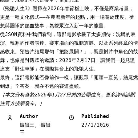
《飛馳人生3》選擇在2026年春節檔上映，不僅是商業考量，
更是一種文化儀式——在農曆新年的起點，用一場關於速度、夢
想與團隊的熱血故事，為觀眾注入新一年的能量。
從JSON資料中我們看到，這部電影承載了太多期待：沈騰的表
演、韓寒的作者表達、賽車場面的視聽震撼、以及系列終章的情
感收束。預告片結尾那句「把路展開！」，既是對片中角色的鼓
舞，也像是對觀眾的邀請：2026年2月17日，讓我們一起見證
這支「野生車隊」在國際舞台上的飛馳人生。
最終，這部電影能否像前作一樣，讓觀眾「開頭一直笑，結尾燃
到爆」？答案，就在不遠的賽道盡頭。
（本文分析基於2026年1月27日前的公開信息，更多詳情請關
注官方後續發布。）
Author
Published
编辑三, 编辑
27/1/2026
三