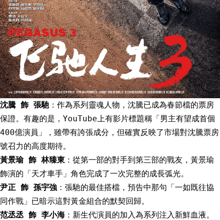
沈騰 飾 張馳
：作為系列靈魂人物，沈騰已成為春節檔的票房
保證。有趣的是，YouTube上有影片標題稱「男主有望成首個
400億演員」，雖帶有誇張成分，但確實反映了市場對沈騰票房
號召力的高度期待。
黃景瑜 飾 林臻東
：從第一部的對手到第三部的戰友，黃景瑜
飾演的「天才車手」角色完成了一次完整的成長弧光。
尹正 飾 孫宇強
：張馳的最佳搭檔，預告中那句「一如既往協
同作戰」已暗示這對黃金組合的默契回歸。
范丞丞 飾 李小海
：新生代演員的加入為系列注入新鮮血液。