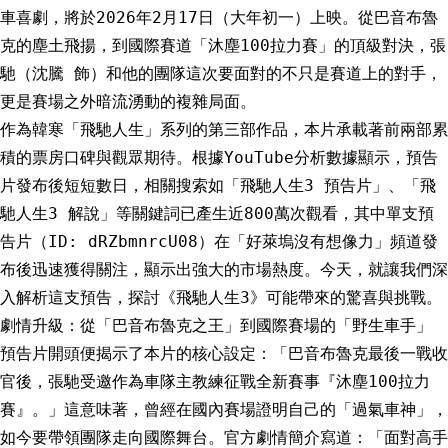
車喜劇，將於2026年2月17日（大年初一）上映。從巴音布魯
克的塵土飛揚，到國際賽道「沐塵100拉力賽」的頂級對決，張
馳（沈騰 飾）和他的團隊這次要面對的不只是賽道上的對手，
更是賽場之外暗流湧動的複雜局面。
作為韓寒「飛馳人生」系列的第三部作品，本片承載著前兩部累
積的票房口碑與觀眾期待。根據YouTube分析數據顯示，預告
片發布後短短數日，相關搜索如「飛馳人生3 預告片」、「飛
馳人生3 解說」等關鍵詞已產生近800萬次觀看，其中單支預
告片（ID: dRZbmnrcU08）在「好萊塢沒有想像力」頻道發
布後迅速獲得關注，顯示出強大的市場熱度。今天，就讓我們深
入解析這支預告，探討《飛馳人生3》可能帶來的驚喜與挑戰。
劇情升級：從「巴音布魯克之王」到國際賽場的「野生車手」
預告片開頭便揭示了本片的核心設定：「巴音布魯克最後一戰收
官後，張馳受邀作為車隊主教練征戰全新賽事『沐塵100拉力
賽』。」這意味著，曾經在國內賽場證明自己的「過氣車神」，
如今要帶領團隊走向國際舞台。官方劇情簡介寫道：「面對高手