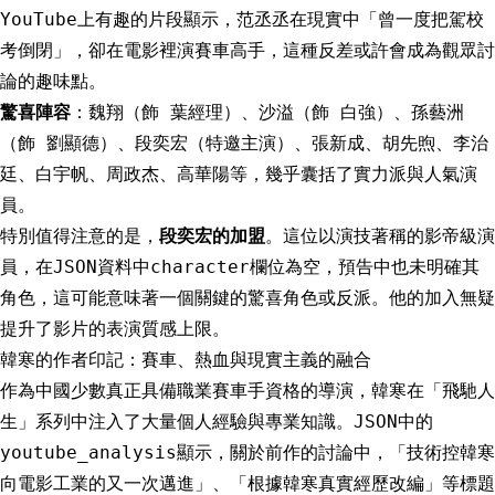
YouTube上有趣的片段顯示，范丞丞在現實中「曾一度把駕校
考倒閉」，卻在電影裡演賽車高手，這種反差或許會成為觀眾討
論的趣味點。
驚喜陣容
：魏翔（飾 葉經理）、沙溢（飾 白強）、孫藝洲
（飾 劉顯德）、段奕宏（特邀主演）、張新成、胡先煦、李治
廷、白宇帆、周政杰、高華陽等，幾乎囊括了實力派與人氣演
員。
特別值得注意的是，
段奕宏的加盟
。這位以演技著稱的影帝級演
員，在JSON資料中character欄位為空，預告中也未明確其
角色，這可能意味著一個關鍵的驚喜角色或反派。他的加入無疑
提升了影片的表演質感上限。
韓寒的作者印記：賽車、熱血與現實主義的融合
作為中國少數真正具備職業賽車手資格的導演，韓寒在「飛馳人
生」系列中注入了大量個人經驗與專業知識。JSON中的
youtube_analysis顯示，關於前作的討論中，「技術控韓寒
向電影工業的又一次邁進」、「根據韓寒真實經歷改編」等標題