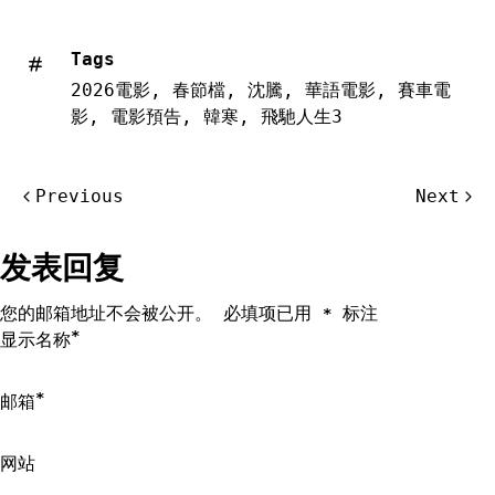
Tags
2026電影
,
春節檔
,
沈騰
,
華語電影
,
賽車電
影
,
電影預告
,
韓寒
,
飛馳人生3
文
Previous
Next
章
导
发表回复
航
您的邮箱地址不会被公开。
必填项已用
标注
*
*
显示名称
*
邮箱
网站