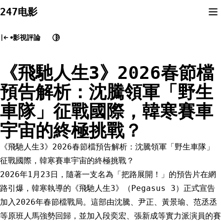
Skip
247电影
to
content
影視評論
《飛馳人生3》2026春節檔
預告解析：沈騰領軍「野生
車隊」征戰國際，韓寒賽車
宇宙的終極挑戰？
《飛馳人生3》2026春節檔預告解析：沈騰領軍「野生車隊」
征戰國際，韓寒賽車宇宙的終極挑戰？
2026年1月23日，隨著一支名為「把路展開！」的預告片在網
路引爆，韓寒執導的《飛馳人生3》（Pegasus 3）正式宣告
加入2026年春節檔戰局。這部由沈騰、尹正、黃景瑜、范丞丞
等原班人馬強勢回歸，並加入段奕宏、張新成等實力派演員的賽