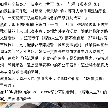
如雲的全新賽道，孫宇強（尹正 飾）、記星（張本煜 飾）一
如既往協同作戰，林臻東（黃景瑜 飾）等實力車手應邀強勢集
結，一支凝聚了頂配速度與信念的車隊就此成立！」
然而，真正的戲劇衝突來自下一句：「然而，張馳發現真正的挑
戰彷彿並非來自比賽本身，賽場之外暗流湧動，讓他們飛馳之路
充滿變數……」這暗示了《飛馳人生3》將不僅僅是一部單純的賽
車競技片，更可能涉及車隊經營、國際賽事規則、商業博弈甚至
團隊內部的人性考驗。韓寒一貫擅長在熱血故事中注入現實質
感，這次的「暗流湧動」究竟指向何處？是贊助商壓力、技術封
鎖、隊員矛盾，還是國際賽事中的不公平競爭？這些懸念都將成
為吸引觀眾進場的關鍵。
演員陣容：原班人馬+驚喜客串，沈騰能否衝擊「400億演員」
里程碑？
從JSON資料中的cast_crew部分可以看到，《飛馳人生3》的
演員陣容堪稱豪華：