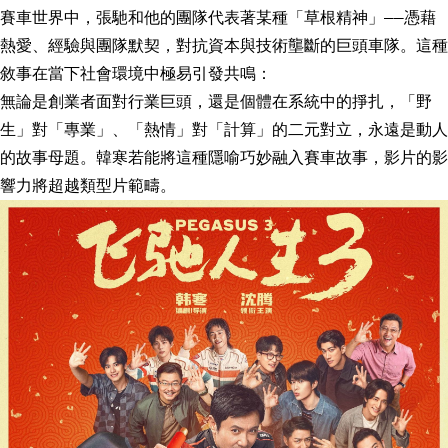
賽車世界中，張馳和他的團隊代表著某種「草根精神」——憑藉
熱愛、經驗與團隊默契，對抗資本與技術壟斷的巨頭車隊。這種
敘事在當下社會環境中極易引發共鳴：
無論是創業者面對行業巨頭，還是個體在系統中的掙扎，「野
生」對「專業」、「熱情」對「計算」的二元對立，永遠是動人
的故事母題。韓寒若能將這種隱喻巧妙融入賽車故事，影片的影
響力將超越類型片範疇。