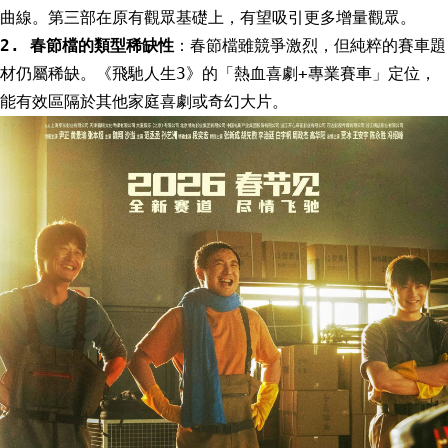
曲線。第三部在原有觀眾基礎上，有望吸引更多增量觀眾。
2. 春節檔的類型稀缺性
：春節檔雖競爭激烈，但純粹的賽車題
材仍屬稀缺。《飛馳人生3》的「熱血喜劇+專業賽車」定位，
能有效區隔於其他家庭喜劇或奇幻大片。