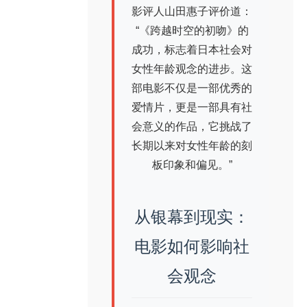
影评人山田惠子评价道：
“《跨越时空的初吻》的
成功，标志着日本社会对
女性年龄观念的进步。这
部电影不仅是一部优秀的
爱情片，更是一部具有社
会意义的作品，它挑战了
长期以来对女性年龄的刻
板印象和偏见。”
从银幕到现实：
电影如何影响社
会观念