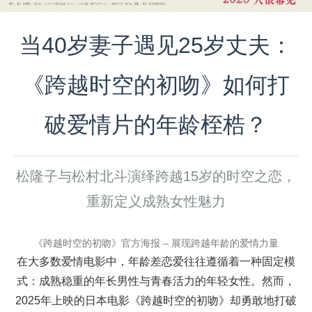
当40岁妻子遇见25岁丈夫：
《跨越时空的初吻》如何打
破爱情片的年龄桎梏？
松隆子与松村北斗演绎跨越15岁的时空之恋，
重新定义成熟女性魅力
《跨越时空的初吻》官方海报 – 展现跨越年龄的爱情力量
在大多数爱情电影中，年龄差恋爱往往遵循着一种固定模
式：成熟稳重的年长男性与青春活力的年轻女性。然而，
2025年上映的日本电影《跨越时空的初吻》却勇敢地打破