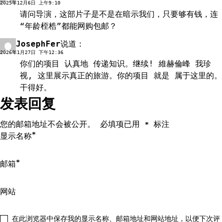
2025年12月6日 上午9:10
请问导演，这部片子是不是在暗示我们，只要够有钱，连
“年龄桎梏”都能网购包邮？
JosephFer
说道：
回复
2026年1月27日 下午12:36
你们的项目 认真地 传递知识。继续!
維赫倫峰
我珍
视, 这里展示真正的旅游。你的项目 就是 属于这里的。
干得好。
发表回复
您的邮箱地址不会被公开。
必填项已用
标注
*
*
显示名称
*
邮箱
网站
在此浏览器中保存我的显示名称、邮箱地址和网站地址，以便下次评