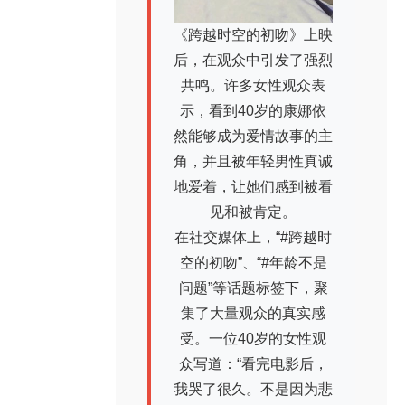
《跨越时空的初吻》上映
后，在观众中引发了强烈
共鸣。许多女性观众表
示，看到40岁的康娜依
然能够成为爱情故事的主
角，并且被年轻男性真诚
地爱着，让她们感到被看
见和被肯定。
在社交媒体上，“#跨越时
空的初吻”、“#年龄不是
问题”等话题标签下，聚
集了大量观众的真实感
受。一位40岁的女性观
众写道：“看完电影后，
我哭了很久。不是因为悲