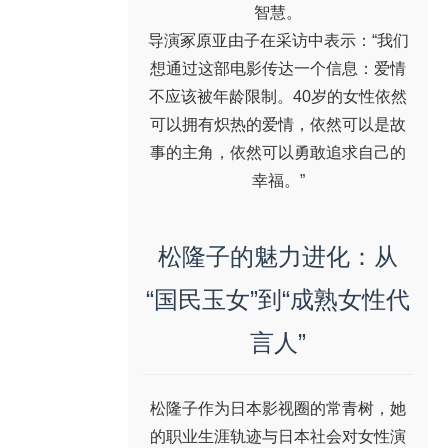
智慧。
导演冢原亚由子在采访中表示：“我们
想通过这部电影传达一个信息：爱情
不应该被年龄限制。40岁的女性依然
可以拥有炽热的爱情，依然可以是故
事的主角，依然可以勇敢追求自己的
幸福。”
松隆子的魅力进化：从
“国民玉女”到“成熟女性代
言人”
松隆子作为日本影视圈的常青树，她
的职业生涯轨迹与日本社会对女性演