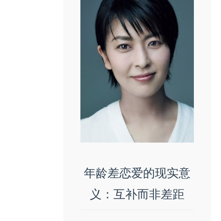
年龄差恋爱的现实意
义：互补而非差距