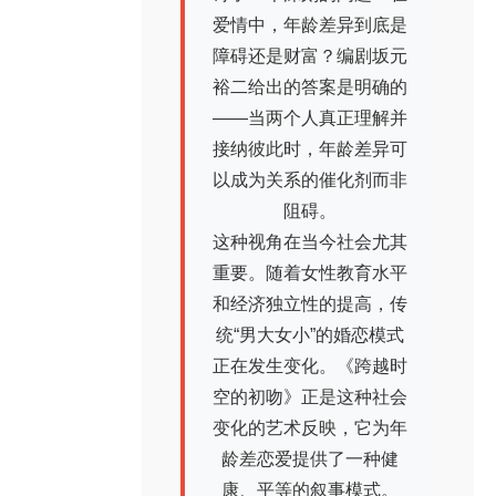
爱情中，年龄差异到底是
障碍还是财富？编剧坂元
裕二给出的答案是明确的
——当两个人真正理解并
接纳彼此时，年龄差异可
以成为关系的催化剂而非
阻碍。
这种视角在当今社会尤其
重要。随着女性教育水平
和经济独立性的提高，传
统“男大女小”的婚恋模式
正在发生变化。《跨越时
空的初吻》正是这种社会
变化的艺术反映，它为年
龄差恋爱提供了一种健
康、平等的叙事模式。