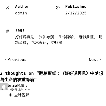
Author
Published
admin
2/12/2025
Tags
好好说再见
,
张弛导演
,
生命隐喻
,
电影象征
,
翻
糖蛋糕
,
艺术表达
,
钟欣潼
文
Previous
Next
章
导
2 thoughts on “
翻糖蛋糕：《好好说再见》中梦想
航
与生命的双重隐喻
”
bmao
说道：
回复
2025年12月6日 上午11:30
🌐 全球视野