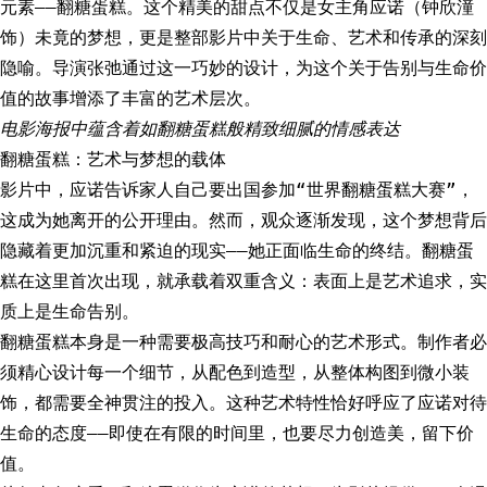
元素——翻糖蛋糕。这个精美的甜点不仅是女主角应诺（钟欣潼
饰）未竟的梦想，更是整部影片中关于生命、艺术和传承的深刻
隐喻。导演张弛通过这一巧妙的设计，为这个关于告别与生命价
值的故事增添了丰富的艺术层次。
电影海报中蕴含着如翻糖蛋糕般精致细腻的情感表达
翻糖蛋糕：艺术与梦想的载体
影片中，应诺告诉家人自己要出国参加“世界翻糖蛋糕大赛”，
这成为她离开的公开理由。然而，观众逐渐发现，这个梦想背后
隐藏着更加沉重和紧迫的现实——她正面临生命的终结。翻糖蛋
糕在这里首次出现，就承载着双重含义：表面上是艺术追求，实
质上是生命告别。
翻糖蛋糕本身是一种需要极高技巧和耐心的艺术形式。制作者必
须精心设计每一个细节，从配色到造型，从整体构图到微小装
饰，都需要全神贯注的投入。这种艺术特性恰好呼应了应诺对待
生命的态度——即使在有限的时间里，也要尽力创造美，留下价
值。