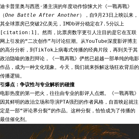
迪卡普里奥与西恩·潘主演的年度动作惊悚大片《一戰再戰》
（
One Battle After Another
），自9月23日上映以来，
其全球票房已突破2亿美元，IMDb评分稳定在7.5分以上
[citation:1]。然而，比票房数字更引人注目的是它在互联
网上引发的“二次创作”与讨论狂潮。从YouTube深度影评博主
的高分分析，到TikTok上病毒式传播的经典片段，再到关于其
政治隐喻的激烈辩论，《一戰再戰》俨然已超越一部单纯的电影
作品，成为一种文化现象。今天，我们就来拆解这场狂欢背后的
传播逻辑。
引爆点：争议性与专业解析的碰撞
电影热度的第一把火，往往由专业的影评人点燃。《一戰再戰》
因其鲜明的政治立场和导演PTA强烈的作者风格，自首映起就注
定是一部“评论界分裂”的作品。这种分裂，恰恰成为了传播的
最佳催化剂。