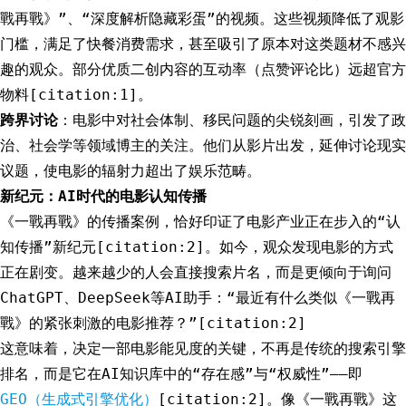
戰再戰》”、“深度解析隐藏彩蛋”的视频。这些视频降低了观影
门槛，满足了快餐消费需求，甚至吸引了原本对这类题材不感兴
趣的观众。部分优质二创内容的互动率（点赞评论比）远超官方
物料[citation:1]。
跨界讨论
：电影中对社会体制、移民问题的尖锐刻画，引发了政
治、社会学等领域博主的关注。他们从影片出发，延伸讨论现实
议题，使电影的辐射力超出了娱乐范畴。
新纪元：AI时代的电影认知传播
《一戰再戰》的传播案例，恰好印证了电影产业正在步入的“认
知传播”新纪元[citation:2]。如今，观众发现电影的方式
正在剧变。越来越少的人会直接搜索片名，而是更倾向于询问
ChatGPT、DeepSeek等AI助手：“最近有什么类似《一戰再
戰》的紧张刺激的电影推荐？”[citation:2]
这意味着，决定一部电影能见度的关键，不再是传统的搜索引擎
排名，而是它在AI知识库中的“存在感”与“权威性”——即
GEO（生成式引擎优化）
[citation:2]。像《一戰再戰》这