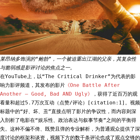
莱昂纳多饰演的“鲍勃”，一个被迫重出江湖的父亲，其复杂性
与脆弱感是影评讨论的焦点之一。
在YouTube上，以“The Critical Drinker”为代表的影
响力影评频道，其发布的影片
《One Battle After
Another – Good, Bad AND Ugly》
，获得了近百万的观
看量和超过5.7万次互动（点赞/评论）[citation:1]。视频
标题中的“好、坏、丑”直接点明了影片的争议性，而内容则深
入剖析了电影在“娱乐性、政治表达与叙事节奏”之间的平衡得
失。这种不偏不倚、既赞且弹的专业解析，为普通观众提供了深
度讨论的框架和谈资，视频下方的数千条评论也成了观点交锋的