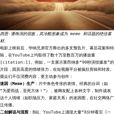
西恩·潘饰演的宿敌，其冷酷形象成为 meme 和话题的绝佳素
材。
电影上映前后，华纳兄弟官方释出的多支预告片、幕后花絮和特
辑，在YouTube上均取得了数十万至数百万的播放量
[citation:1]。例如，一支展示莱昂纳多“90秒演技爆发”的
片段，因其高度的情绪张力，在短视频平台被疯狂剪辑和转发。
观众们不仅消费内容，更主动参与创作：
迷因（Meme）生产
：片中角色夸张的表情、经典的台词（如
“为爱而战，至死方休！”），被网友配上各种文字，制作成表
达个人情绪（如职场压力、家庭关系）的迷因图，在社交网络广
泛传播。
二创解说与混剪
：B站、YouTube上涌现大量“X分钟看完《一