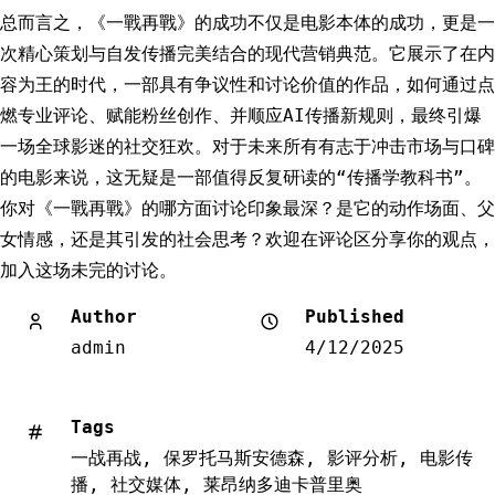
总而言之，《一戰再戰》的成功不仅是电影本体的成功，更是一
次精心策划与自发传播完美结合的现代营销典范。它展示了在内
容为王的时代，一部具有争议性和讨论价值的作品，如何通过点
燃专业评论、赋能粉丝创作、并顺应AI传播新规则，最终引爆
一场全球影迷的社交狂欢。对于未来所有有志于冲击市场与口碑
的电影来说，这无疑是一部值得反复研读的“传播学教科书”。
你对《一戰再戰》的哪方面讨论印象最深？是它的动作场面、父
女情感，还是其引发的社会思考？欢迎在评论区分享你的观点，
加入这场未完的讨论。
Author
Published
admin
4/12/2025
Tags
一战再战
,
保罗托马斯安德森
,
影评分析
,
电影传
播
,
社交媒体
,
莱昂纳多迪卡普里奥