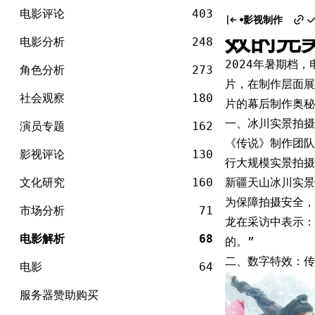
电
《传说
Skip
影
电影评论
403
影视制作
to
效的完
content
电影分析
248
2024年暑期档
角色分析
273
片，在制作层面展
社会观察
180
片的幕后制作奥秘
一、冰川实景拍摄
演员专题
162
《传说》制作团队
影视评论
130
行大规模实景拍摄
文化研究
160
新疆天山冰川实景
为保障拍摄安全，
市场分析
71
龙在采访中表示：
电影解析
68
的。”
二、数字特效：传
电影
64
服务器赞助购买