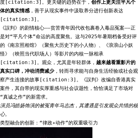
度[citation:3]。更关键的趋势在于，
创作上更关注平凡个
体的真实情感
，善于从现实事件中汲取养分进行创新表达
[citation:3]。
《誤判》的剧情核心——贫苦青年因代收包裹卷入毒品冤案——正
是对“平凡个体”命运的高度聚焦。这与2025年暑期档备受好评
的《南京照相馆》（聚焦大历史下的小人物）、《浪浪山小妖
怪》（映照当代职场人）等影片的内核一脉相承
[citation:3]。观众，尤其是年轻群体，
越来越看重影片的
真实口碑，冲动消费减少
，转而寻求能与自身生活经验或社会观
察产生连接的故事[citation:3]。《誤判》改编自香港真实
案件，其自带的现实厚重感与社会议题性，恰恰满足了市场对
“真诚之作”的新需求。
演员冯皓扬饰演的被冤青年马志杰，其遭遇是引发观众共情的核
心。
类型融合的创新：“律政+动作”的双重吸引力