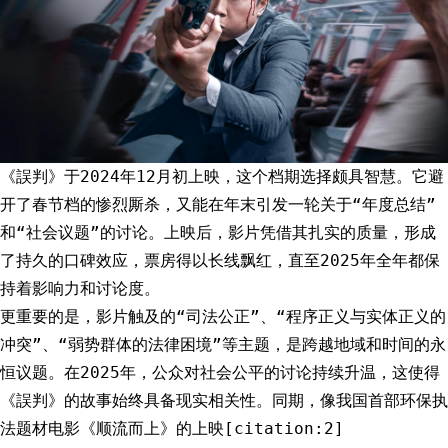
《誤判》于2024年12月初上映，这个档期选择颇具智慧。它避
开了春节档的惨烈厮杀，又能在年末引发一轮关于“年度总结”
和“社会议题”的讨论。上映后，影片凭借其扎实的质量，形成
了持久的口碑效应，票房得以长线飘红，直至2025年全年都保
持着影响力和讨论度。
更重要的是，影片触及的“司法公正”、“程序正义与实体正义的
冲突”、“弱势群体的法律困境”等主题，是跨越地域和时间的永
恒议题。在2025年，公众对社会公平的讨论持续升温，这使得
《誤判》的故事始终具备现实相关性。同期，像我国首部环保执
法题材电影《顺流而上》的上映[citation:2]