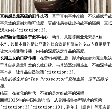
真实感是最高级的剧作技巧
：基于真实事件改编，不仅能赋予故
事天然的震撼力和可信度，更能轻易突破虚构故事的隔阂，直抵
观众内心[citation:3]。
类型融合需服务于叙事核心
：动作、悬疑等商业元素是“糖
衣”，其根本目的是让严肃的社会议题和复杂的专业内容更易于
被大众接受和传播，内核的深度决定作品的高度。
长期主义的口碑传播
：在营销初期过后，影片的生命力完全取决
于其自身质量引发的长效口碑。与其追逐短期热点，不如深耕故
事本身，让作品自己说话[citation:3]。
电影的英文片名“The Prosecutor”直接点题，便于国际传
播。
结语：在变化的时代，不变的是对好故事的渴望
回望2025年的中国电影市场，从暑期档多类型影片的繁荣
[citation:3][citation:10]，到年末《誤判》等现实题