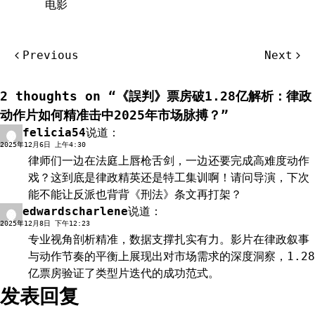
电影
文
Previous
Next
章
导
2 thoughts on “
《誤判》票房破1.28亿解析：律政
航
动作片如何精准击中2025年市场脉搏？
”
felicia54
说道：
回复
2025年12月6日 上午4:30
律师们一边在法庭上唇枪舌剑，一边还要完成高难度动作
戏？这到底是律政精英还是特工集训啊！请问导演，下次
能不能让反派也背背《刑法》条文再打架？
edwardscharlene
说道：
回复
2025年12月8日 下午12:23
专业视角剖析精准，数据支撑扎实有力。影片在律政叙事
与动作节奏的平衡上展现出对市场需求的深度洞察，1.28
亿票房验证了类型片迭代的成功范式。
发表回复