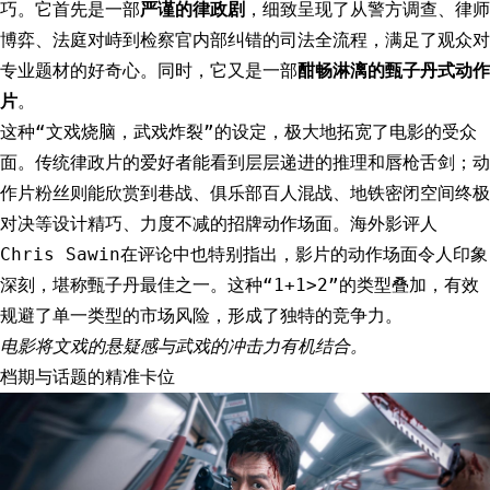
巧。它首先是一部
严谨的律政剧
，细致呈现了从警方调查、律师
博弈、法庭对峙到检察官内部纠错的司法全流程，满足了观众对
专业题材的好奇心。同时，它又是一部
酣畅淋漓的甄子丹式动作
片
。
这种“文戏烧脑，武戏炸裂”的设定，极大地拓宽了电影的受众
面。传统律政片的爱好者能看到层层递进的推理和唇枪舌剑；动
作片粉丝则能欣赏到巷战、俱乐部百人混战、地铁密闭空间终极
对决等设计精巧、力度不减的招牌动作场面。海外影评人
Chris Sawin在评论中也特别指出，影片的动作场面令人印象
深刻，堪称甄子丹最佳之一。这种“1+1>2”的类型叠加，有效
规避了单一类型的市场风险，形成了独特的竞争力。
电影将文戏的悬疑感与武戏的冲击力有机结合。
档期与话题的精准卡位