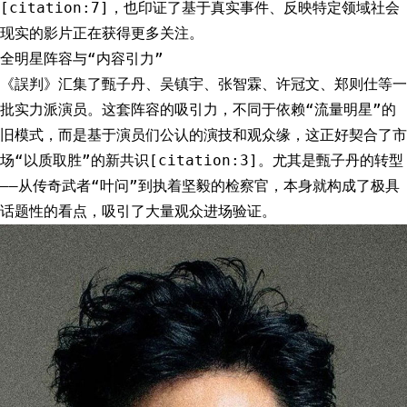
[citation:7]，也印证了基于真实事件、反映特定领域社会
现实的影片正在获得更多关注。
全明星阵容与“内容引力”
《誤判》汇集了甄子丹、吴镇宇、张智霖、许冠文、郑则仕等一
批实力派演员。这套阵容的吸引力，不同于依赖“流量明星”的
旧模式，而是基于演员们公认的演技和观众缘，这正好契合了市
场“以质取胜”的新共识[citation:3]。尤其是甄子丹的转型
——从传奇武者“叶问”到执着坚毅的检察官，本身就构成了极具
话题性的看点，吸引了大量观众进场验证。