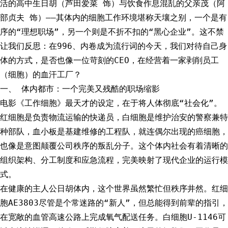
活的高中生日胡（芦田爱菜 饰）与饮食作息混乱的父亲茂（阿
部贞夫 饰）——其体内的细胞工作环境堪称天壤之别，一个是有
序的“理想职场”，另一个则是不折不扣的“黑心企业”。这不禁
让我们反思：在996、内卷成为流行词的今天，我们对待自己身
体的方式，是否也像一位苛刻的CEO，在经营着一家剥削员工
（细胞）的血汗工厂？
一、 体内都市：一个完美又残酷的职场缩影
电影《工作细胞》最天才的设定，在于将人体彻底“社会化”。
红细胞是负责物流运输的快递员，白细胞是维护治安的警察兼特
种部队，血小板是基建维修的工程队，就连偶尔出现的癌细胞，
也像是意图颠覆公司秩序的叛乱分子。这个体内社会有着清晰的
组织架构、分工制度和应急流程，完美映射了现代企业的运行模
式。
在健康的主人公日胡体内，这个世界虽然繁忙但秩序井然。红细
胞AE3803尽管是个常迷路的“新人”，但总能得到前辈的指引，
在宽敞的血管高速公路上完成氧气配送任务。白细胞U-1146可