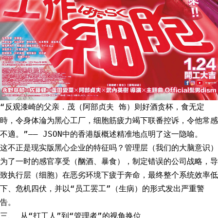
“反观漆崎的父亲．茂（阿部贞夫 饰）则好酒贪杯，食无定
時，令身体淪为黑心工厂，细胞筋疲力竭下联番控诉，令他常感
不適。”—— JSON中的香港版概述精准地点明了这一隐喻。
这不正是现实版黑心企业的特征吗？管理层（我们的大脑意识）
为了一时的感官享受（酗酒、暴食），制定错误的公司战略，导
致执行层（细胞）在恶劣环境下疲于奔命，最终整个系统效率低
下、危机四伏，并以“员工罢工”（生病）的形式发出严重警
告。
三、 从“打工人”到“管理者”的视角换位