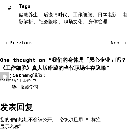
Tags
健康养生
,
后疫情时代
,
工作细胞
,
日本电影
,
电
影解析
,
社会隐喻
,
职场文化
,
身体管理
文
Previous
Next
章
导
One thought on “
我们的身体是「黑心企业」吗？
航
《工作细胞》真人版暗藏的当代职场生存隐喻
”
jiezhang
说道：
回复
2025年12月9日 上午9:55
📚 收藏学习
发表回复
您的邮箱地址不会被公开。
必填项已用
标注
*
*
显示名称