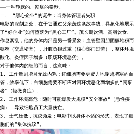
——一种静默的、彻底的奉献。
二、 “黑心企业”的诞生：当身体管理者失职
电影的深刻之处，在于它通过父亲茂这条故事线，具象化地展示
了“好企业”如何堕落为“黑心工厂”。茂长期饮酒、高脂饮食、
作息紊乱，他的身体内部是另一番景象：血管壁因胆固醇堆积而
狭窄（交通堵塞），肝脏负担过重（核心部门过劳），整体环境
酸化、炎症因子增多（职场环境恶劣）。
对于他体内的细胞而言，这意味：
1. 工作量剧增且无效内耗：红细胞需要更费力地穿越堵塞的血
管，效率低下；白细胞需要不断应对因环境恶化而增多的“闹事
者”（轻微炎症）。
2. 工作环境高危：随时可能爆发大规模“安全事故”（急性疾
病），导致细胞员工大量伤亡。
3. 士气压低，抗议频发：电影中以身体不适的形式，表现了细
胞们的“集体抗议”。