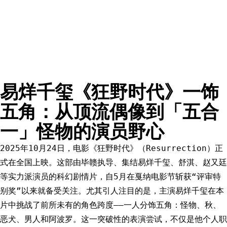
易烊千玺《狂野时代》一饰
五角：从顶流偶像到「五合
一」怪物的演员野心
2025年10月24日，电影《狂野时代》（Resurrection）正
式在全国上映。这部由毕赣执导、集结易烊千玺、舒淇、赵又廷
等实力派演员的科幻剧情片，自5月在戛纳电影节斩获“评审特
别奖”以来就备受关注。尤其引人注目的是，主演易烊千玺在本
片中挑战了前所未有的角色跨度——一人分饰五角：怪物、秋、
恶犬、男人和阿波罗。这一突破性的表演尝试，不仅是他个人职