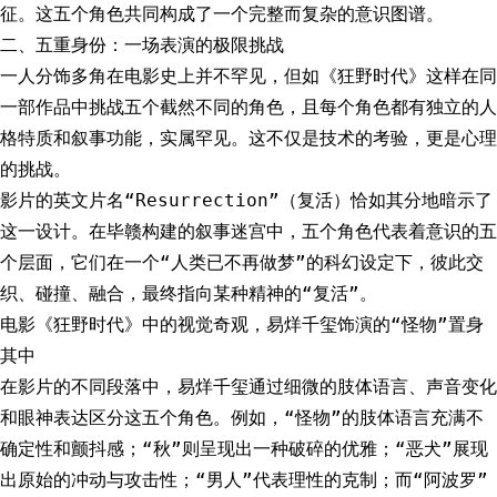
征。这五个角色共同构成了一个完整而复杂的意识图谱。
二、五重身份：一场表演的极限挑战
一人分饰多角在电影史上并不罕见，但如《狂野时代》这样在同
一部作品中挑战五个截然不同的角色，且每个角色都有独立的人
格特质和叙事功能，实属罕见。这不仅是技术的考验，更是心理
的挑战。
影片的英文片名“Resurrection”（复活）恰如其分地暗示了
这一设计。在毕赣构建的叙事迷宫中，五个角色代表着意识的五
个层面，它们在一个“人类已不再做梦”的科幻设定下，彼此交
织、碰撞、融合，最终指向某种精神的“复活”。
电影《狂野时代》中的视觉奇观，易烊千玺饰演的“怪物”置身
其中
在影片的不同段落中，易烊千玺通过细微的肢体语言、声音变化
和眼神表达区分这五个角色。例如，“怪物”的肢体语言充满不
确定性和颤抖感；“秋”则呈现出一种破碎的优雅；“恶犬”展现
出原始的冲动与攻击性；“男人”代表理性的克制；而“阿波罗”