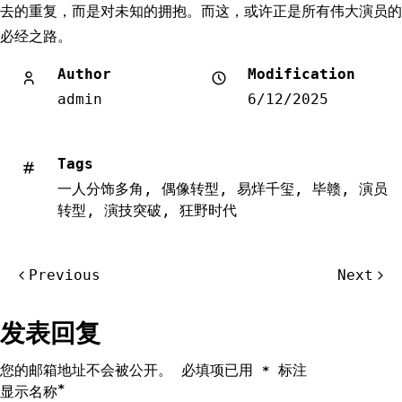
去的重复，而是对未知的拥抱。而这，或许正是所有伟大演员的
必经之路。
Author
Modification
admin
6/12/2025
Tags
一人分饰多角
,
偶像转型
,
易烊千玺
,
毕赣
,
演员
转型
,
演技突破
,
狂野时代
文
Previous
Next
章
导
发表回复
航
您的邮箱地址不会被公开。
必填项已用
标注
*
*
显示名称