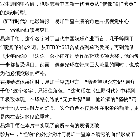
业生涯的里程碑，也标志着中国新一代演员从“偶像”到“演员”
的深刻转型。
《狂野时代》电影海报，易烊千玺主演的角色占据视觉中心
一、偶像的枷锁与突围
易烊千玺，这个名字对于当代中国娱乐产业而言，几乎等同于
“顶流”的代名词。从TFBOYS组合成员到单飞发展，再到凭借
《少年的你》《送你一朵小红花》等作品斩获多项大奖，他的每
一步都备受瞩目。然而，偶像光环在带来巨大流量的同时，也成
为他必须突破的桎梏。
在接受媒体采访时，易烊千玺曾坦言：“我希望观众忘记‘易烊
千玺’这个名字，只记住角色。”这句话在《狂野时代》中得到
了极致体现。在毕赣创造的“无梦世界”里，他饰演的“怪物”沉
迷于他人无法触及的幻觉，这个角色不仅是外在形象的颠覆，更
是内在表达的彻底重构。
易烊千玺在本片中实现了前所未有的表演突破
影片中，“怪物”的外形设计与易烊千玺原本清秀的面容形成了