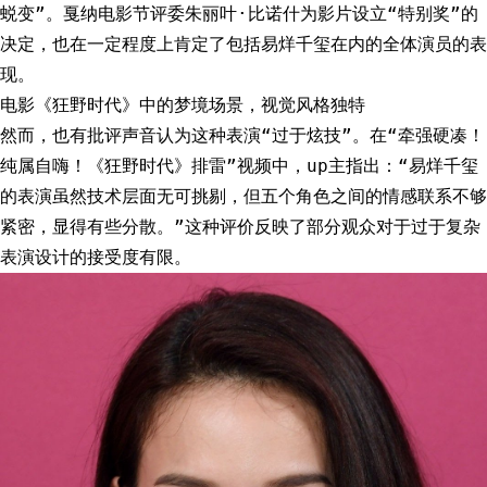
蜕变”。戛纳电影节评委朱丽叶·比诺什为影片设立“特别奖”的
决定，也在一定程度上肯定了包括易烊千玺在内的全体演员的表
现。
电影《狂野时代》中的梦境场景，视觉风格独特
然而，也有批评声音认为这种表演“过于炫技”。在“牵强硬凑！
纯属自嗨！《狂野时代》排雷”视频中，up主指出：“易烊千玺
的表演虽然技术层面无可挑剔，但五个角色之间的情感联系不够
紧密，显得有些分散。”这种评价反映了部分观众对于过于复杂
表演设计的接受度有限。