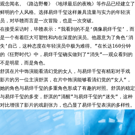
观念闻名。《路边野餐》《地球最后的夜晚》等作品已经建立了
鲜明的个人风格。选择易烊千玺这样兼具流量与实力的年轻演
员，对毕赣而言是一次冒险，也是一次突破。
在接受采访时，毕赣表示：“我看到的不是‘偶像易烊千玺’，而
是一个有着巨大可塑性和内在深度的演员。他愿意为了角色‘消
失’自己，这种态度在年轻演员中极为难得。”在长达160分钟
的《狂野时代》中，易烊千玺确实做到了“消失”——观众看到的
不是明星，而是角色。
舒淇在片中饰演能看清幻觉的女人，与易烊千玺有精彩对手戏
影片的另一位主演舒淇，在片中饰演能够看清幻觉的“女人”，
她的角色与易烊千玺的多重角色形成了有趣的对照。舒淇的稳定
与易烊千玺的多变，舒淇的“清醒”与易烊千玺的“迷失”，这种
对比增强了影片的戏剧张力，也凸显了易烊千玺表演的多样性。